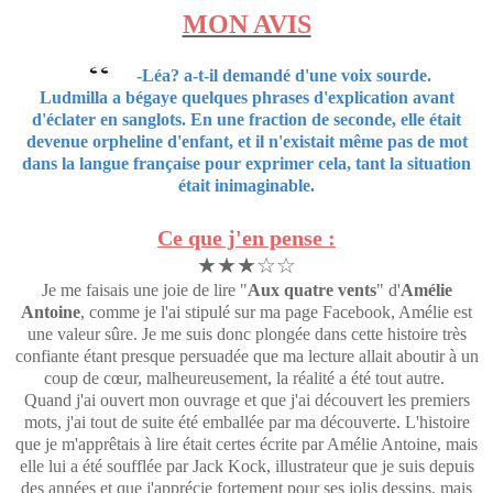
MON AVIS
-Léa? a-t-il demandé d'une voix sourde.
Ludmilla a bégaye quelques phrases d'explication avant
d'éclater en sanglots. En une fraction de seconde, elle était
devenue orpheline d'enfant, et il n'existait même pas de mot
dans la langue française pour exprimer cela, tant la situation
était inimaginable.
Ce que j'en pense :
★★★☆☆
Je me faisais une joie de lire "
Aux quatre vents
" d'
Amélie
Antoine
, comme je l'ai stipulé sur ma page Facebook, Amélie est
une valeur sûre. Je me suis donc plongée dans cette histoire très
confiante étant presque persuadée que ma lecture allait aboutir à un
coup de cœur, malheureusement, la réalité a été tout autre.
Quand j'ai ouvert mon ouvrage et que j'ai découvert les premiers
mots, j'ai tout de suite été emballée par ma découverte. L'histoire
que je m'apprêtais à lire était certes écrite par Amélie Antoine, mais
elle lui a été soufflée par Jack Kock, illustrateur que je suis depuis
des années et que j'apprécie fortement pour ses jolis dessins, mais