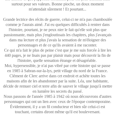
surtout pour ses valeurs. Bonne pioche, un doux moment
m'attendait sûrement ! Et pourtant...
Grande lectrice des récits de guerre, celui-ci ne m'a pas chamboulée
comme je l'aurais aimé. J'ai eu quelques difficultés à rentrer dans
l'histoire, pourtant, je ne peux nier le fait qu'elle soit plus que
passionnante, mais plus j'engloutissais les chapitres, plus j'avançais
dans ma lecture et plus j'avais la sensation de m'éloigner des
personnages et de ce qu'ils avaient à me raconter.
Ce qui m'a fait le plus de peine c'est que je me suis forcée à lire les
440 pages, je ne lisais pas par plaisir mais pour découvrir la fin de
l'histoire, quelle sensation étrange et désagréable.
Moi, hypersensible, je n'ai pas vibré par cette histoire qui se passe
en 1985 à Sabran-sur-la-lys, petit village du nord de la France.
Clément de Clerc arrive dans cet endroit et achète toutes les
maisons afin de les abandonner par la suite. Léa, une habitante,
décide de remuer ciel et terre afin de sauver le village jusqu'à mettre
en lumière les secrets du passé.
Nous passons de l'année 1985 à 1942 où nous découvrons d'autres
personnages qui ont un lien avec ceux de l'époque contemporaine.
Évidemment, il y a un fil conducteur et bien sûr celui-ci est
touchant, certains diront même qu'il est bouleversant.