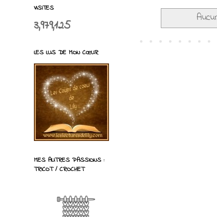
VISITES
Aucun
3,979,125
LES LUS DE MON CŒUR
MES AUTRES PASSIONS :
TRICOT / CROCHET