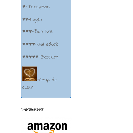
♥-Déception
♥♥-Moyen
♥♥♥-Bon livre
♥♥♥♥-J'ai adoré
♥♥♥♥♥-Excellent
-Coup de
cœur
PARTENARIAT