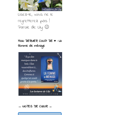
Lisez-le, vous ne le
regretterez pas !
Parole de Lily 😉
MON DERNIER COUP DE ♥ : La
femme de ménage
→ NOTES DE CŒUR ←