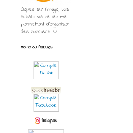
Cliquez sur l'image, vos
achats via ce lien me
permettent d’organiser
des concours ☺
MOI ICI OU AILLEURS