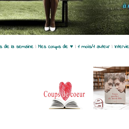
es de la semaine
|
Mes coups de ♥
|
1 mois/1 auteur
|
Intervi