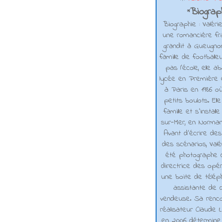
Biograph
*
Biographie : Valéri
une romancière fra
grandit à Gueugno
famille de footballe
pas l'école, elle 
lycée en Première e
à Paris en 1986 où
petits boulots. El
famille et s'installe
sur-Mer, en Normand
Avant d’écrire de
des scénarios, Valé
été photographe d
directrice des opé
une boite de téléph
assistante de d
vendeuse. Sa renco
réalisateur Claude L
en 2006 détermine 