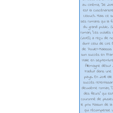
au cinéma, De 2010 
est la coscénarist
Lelouch. Mais ce s
ses romans qui la f
du grand public. 
roman, "Les oubliés
(2015), a reçu de n
dont celui de Lire 
de Poulet-Malassis
son succès en Franc
Italie en septembr
Allemagne début 2
traduit dans une 
pays. En 2018 elle
succès retentissa
deuxième roman, "C
des fleurs" qui es
couronné de plusieu
le prix Maison de la
qui récompense 