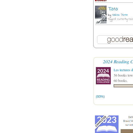
Tata
by
Valérie Perrin
tagged: currently-rea
2024 Reading C
Les lectures d
56 books towa
60 books.
(93%)