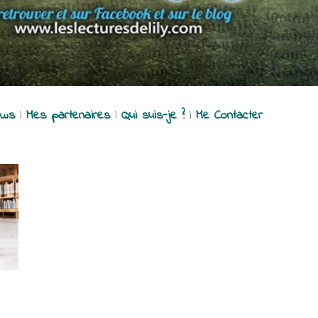
ews
|
Mes partenaires
|
Qui suis-je ?
|
Me Contacter