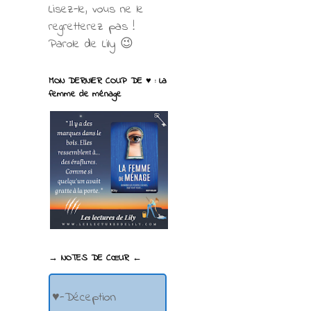
Lisez-le, vous ne le
regretterez pas !
Parole de Lily 😉
MON DERNIER COUP DE ♥ : La
femme de ménage
→ NOTES DE CŒUR ←
♥-Déception