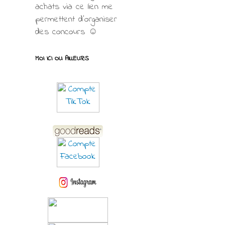
achats via ce lien me
permettent d’organiser
des concours ☺
MOI ICI OU AILLEURS