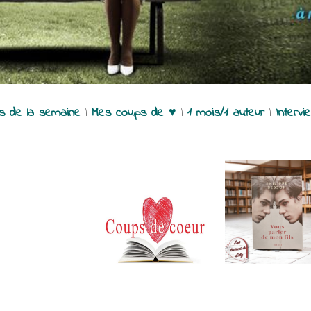
es de la semaine
|
Mes coups de ♥
|
1 mois/1 auteur
|
Intervi