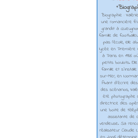
Biograph
*
Biographie : Valéri
une romancière fra
grandit à Gueugno
famille de footballe
pas l'école, elle 
lycée en Première e
à Paris en 1986 où
petits boulots. El
famille et s'installe
sur-Mer, en Normand
Avant d’écrire de
des scénarios, Valé
été photographe d
directrice des opé
une boite de téléph
assistante de d
vendeuse. Sa renco
réalisateur Claude L
en 2006 détermine 