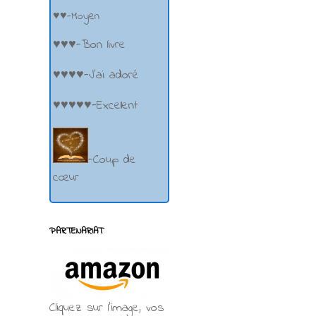
♥♥-Moyen
♥♥♥-Bon livre
♥♥♥♥-J'ai adoré
♥♥♥♥♥-Excellent
-Coup de
cœur
PARTENARIAT
Cliquez sur l'image, vos