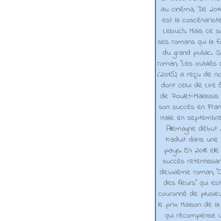
au cinéma, De 2010 
est la coscénarist
Lelouch. Mais ce s
ses romans qui la f
du grand public. 
roman, "Les oubliés
(2015), a reçu de n
dont celui de Lire 
de Poulet-Malassis
son succès en Franc
Italie en septembr
Allemagne début 2
traduit dans une 
pays. En 2018 elle
succès retentissa
deuxième roman, "C
des fleurs" qui es
couronné de plusieu
le prix Maison de la
qui récompense 