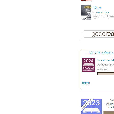
Tata
by
Valérie Perrin
tagged: currently-rea
2024 Reading C
Les lectures d
56 books towa
60 books.
(93%)