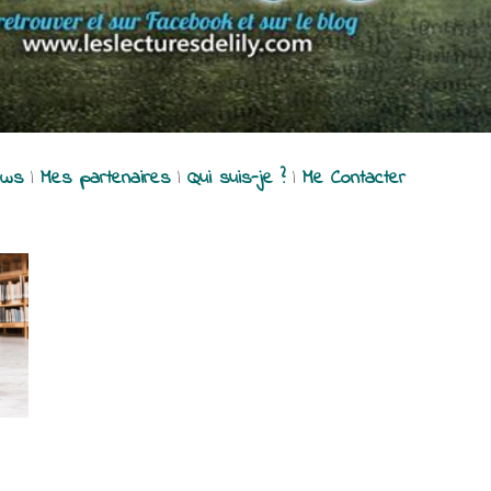
ews
|
Mes partenaires
|
Qui suis-je ?
|
Me Contacter