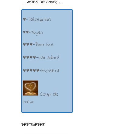
→ NOTES DE CŒUR ←
♥-Déception
♥♥-Moyen
♥♥♥-Bon livre
♥♥♥♥-J'ai adoré
♥♥♥♥♥-Excellent
-Coup de
cœur
PARTENARIAT