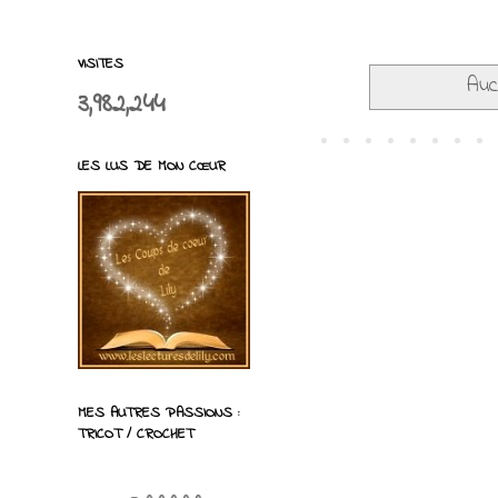
VISITES
Auc
3,982,244
LES LUS DE MON CŒUR
MES AUTRES PASSIONS :
TRICOT / CROCHET