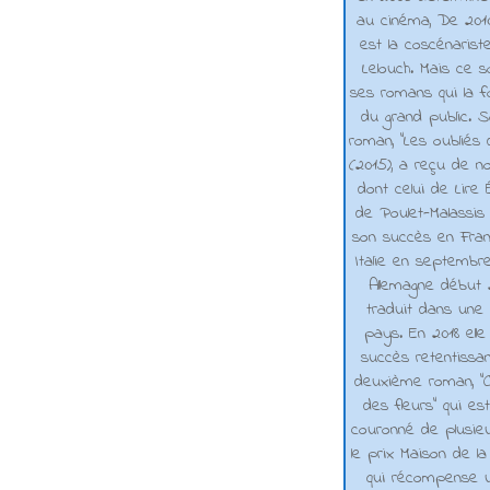
au cinéma, De 2010 
est la coscénarist
Lelouch. Mais ce s
ses romans qui la f
du grand public. 
roman, "Les oubliés
(2015), a reçu de n
dont celui de Lire 
de Poulet-Malassis
son succès en Franc
Italie en septembr
Allemagne début 2
traduit dans une 
pays. En 2018 elle
succès retentissa
deuxième roman, "C
des fleurs" qui es
couronné de plusieu
le prix Maison de la
qui récompense 