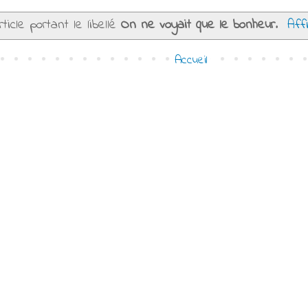
ticle portant le libellé
On ne voyait que le bonheur
.
Aff
Accueil