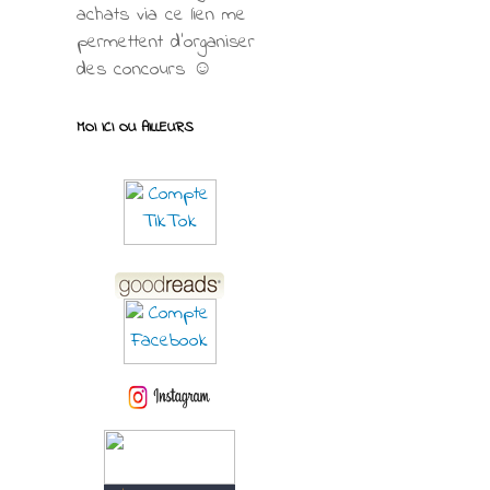
achats via ce lien me
permettent d’organiser
des concours ☺
MOI ICI OU AILLEURS