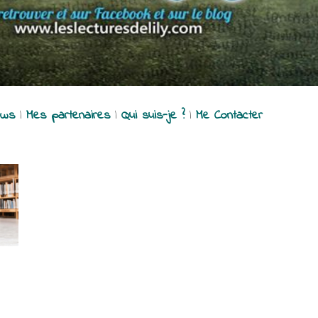
ews
|
Mes partenaires
|
Qui suis-je ?
|
Me Contacter