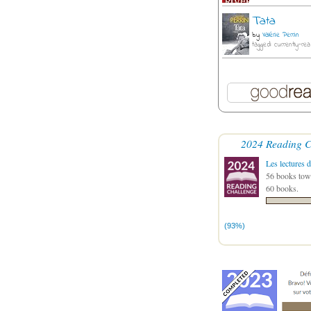
Tata
by
Valérie Perrin
tagged: currently-rea
2024 Reading C
Les lectures d
56 books towa
60 books.
(93%)