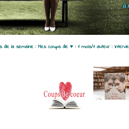
es de la semaine
|
Mes coups de ♥
|
1 mois/1 auteur
|
Intervi