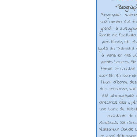
Biograph
*
Biographie : Valéri
une romancière fra
grandit à Gueugno
famille de footballe
pas l'école, elle 
lycée en Première e
à Paris en 1986 où
petits boulots. El
famille et s'installe
sur-Mer, en Normand
Avant d’écrire de
des scénarios, Valé
été photographe d
directrice des opé
une boite de téléph
assistante de d
vendeuse. Sa renco
réalisateur Claude L
en 2006 détermine 