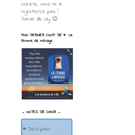
Lisez-le, vous ne le
regretterez pas !
Parole de Lily 😉
MON DERNIER COUP DE ♥ : La
femme de ménage
→ NOTES DE CŒUR ←
♥-Déception