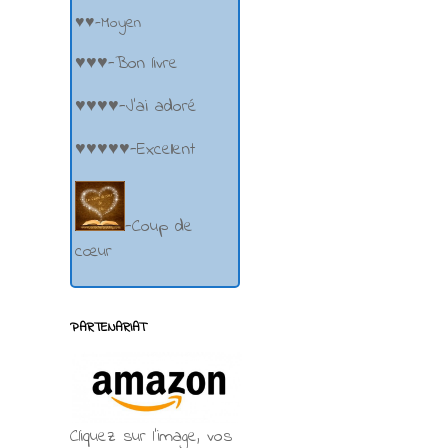
♥♥-Moyen
♥♥♥-Bon livre
♥♥♥♥-J'ai adoré
♥♥♥♥♥-Excellent
-Coup de
cœur
PARTENARIAT
Cliquez sur l'image, vos