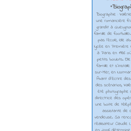
Biograph
*
Biographie : Valéri
une romancière fra
grandit à Gueugno
famille de footballe
pas l'école, elle 
lycée en Première e
à Paris en 1986 où
petits boulots. El
famille et s'installe
sur-Mer, en Normand
Avant d’écrire de
des scénarios, Valé
été photographe d
directrice des opé
une boite de téléph
assistante de d
vendeuse. Sa renco
réalisateur Claude L
en 2006 détermine 