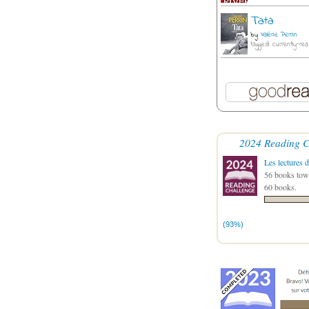
Tata
by
Valérie Perrin
tagged: currently-rea
2024 Reading C
Les lectures d
56 books towa
60 books.
(93%)