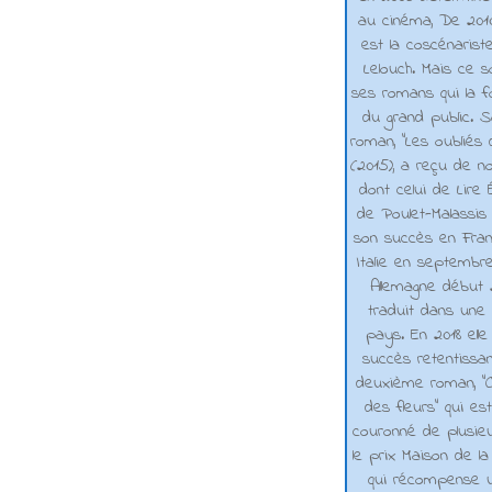
au cinéma, De 2010 
est la coscénarist
Lelouch. Mais ce s
ses romans qui la f
du grand public. 
roman, "Les oubliés
(2015), a reçu de n
dont celui de Lire 
de Poulet-Malassis
son succès en Franc
Italie en septembr
Allemagne début 2
traduit dans une 
pays. En 2018 elle
succès retentissa
deuxième roman, "C
des fleurs" qui es
couronné de plusieu
le prix Maison de la
qui récompense 