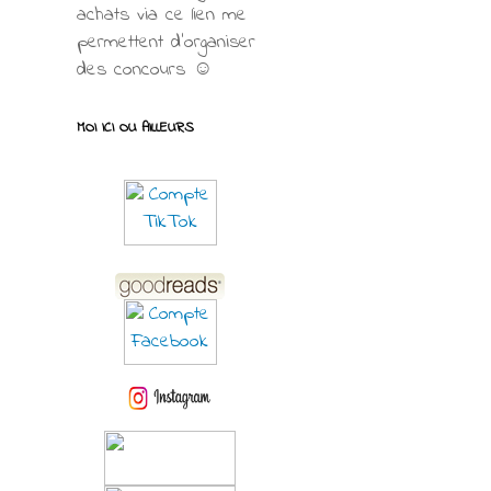
achats via ce lien me
permettent d’organiser
des concours ☺
MOI ICI OU AILLEURS