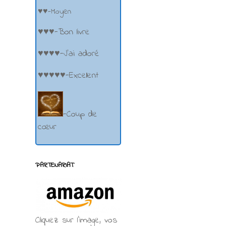
♥♥-Moyen
♥♥♥-Bon livre
♥♥♥♥-J'ai adoré
♥♥♥♥♥-Excellent
-Coup de
cœur
PARTENARIAT
Cliquez sur l'image, vos