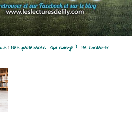
ews
|
Mes partenaires
|
Qui suis-je ?
|
Me Contacter