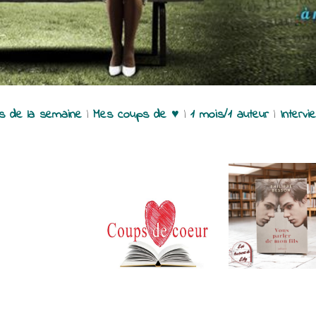
es de la semaine
|
Mes coups de ♥
|
1 mois/1 auteur
|
Intervi