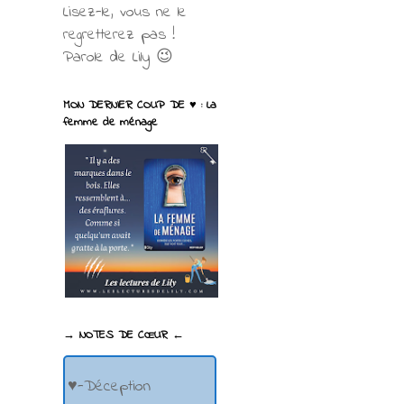
Lisez-le, vous ne le
regretterez pas !
Parole de Lily 😉
MON DERNIER COUP DE ♥ : La
femme de ménage
→ NOTES DE CŒUR ←
♥-Déception