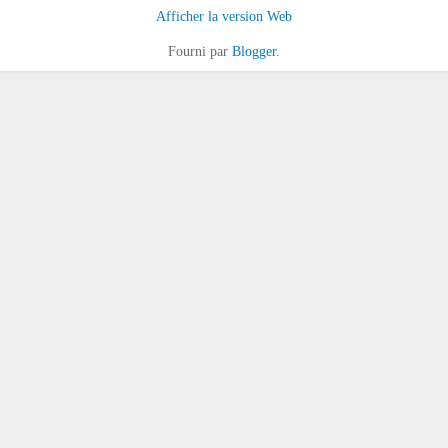
Afficher la version Web
Fourni par
Blogger
.