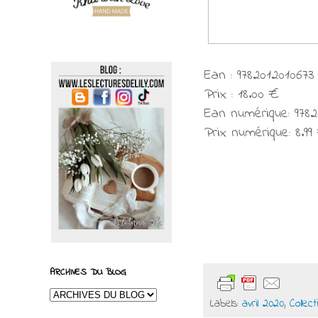
Ean : 9782012010673
Prix : 18.00 €
Ean numérique: 9782
Prix numérique: 8.99
ARCHIVES DU BLOG
Labels:
avril 2020
,
Collec