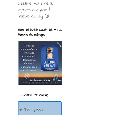
Lisez-le, vous ne le
regretterez pas !
Parole de Lily 😉
MON DERNIER COUP DE ♥ : La
femme de ménage
→ NOTES DE CŒUR ←
♥-Déception