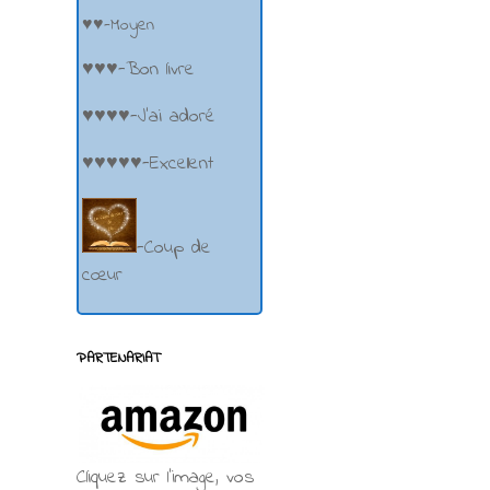
♥♥-Moyen
♥♥♥-Bon livre
♥♥♥♥-J'ai adoré
♥♥♥♥♥-Excellent
-Coup de
cœur
PARTENARIAT
Cliquez sur l'image, vos