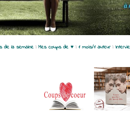
es de la semaine
|
Mes coups de ♥
|
1 mois/1 auteur
|
Intervi