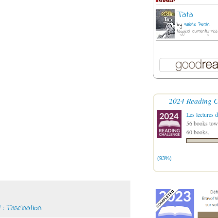
Tata
by
Valérie Perrin
tagged: currently-rea
2024 Reading C
Les lectures d
56 books towa
60 books.
(93%)
1 : Fascination