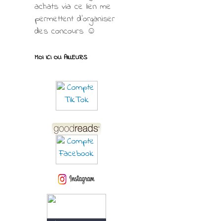
achats via ce lien me
permettent d’organiser
des concours ☺
MOI ICI OU AILLEURS