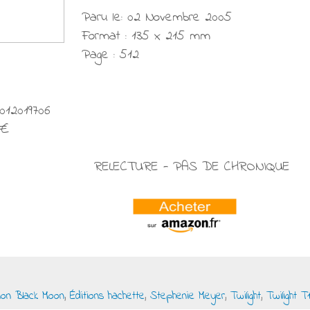
Paru le: 02 Novembre 2005
Format : 135 x 215 mm
Page : 512
012019706
 €
RELECTURE - PAS DE CHRONIQUE
tion Black Moon
,
Éditions hachette
,
Stephenie Meyer
,
Twilight
,
Twilight T