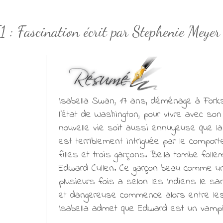
1 : Fascination écrit par Stephenie Meyer
Isabella Swan, 17 ans, déménage à Forks,
l'état de Washington, pour vivre avec son
nouvelle vie soit aussi ennuyeuse que la v
est terriblement intriguée par le compor
filles et trois garçons. Bella tombe foll
Edward Cullen. Ce garçon beau comme un d
plusieurs fois a selon les Indiens le san
et dangereuse commence alors entre le
Isabella admet que Edward est un vampire