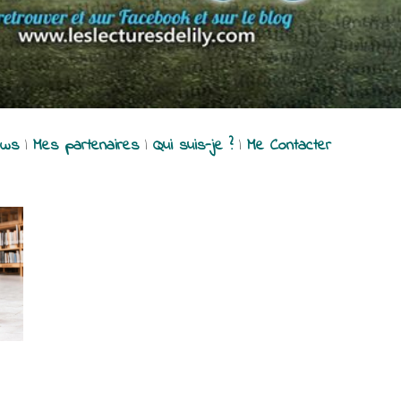
ews
|
Mes partenaires
|
Qui suis-je ?
|
Me Contacter