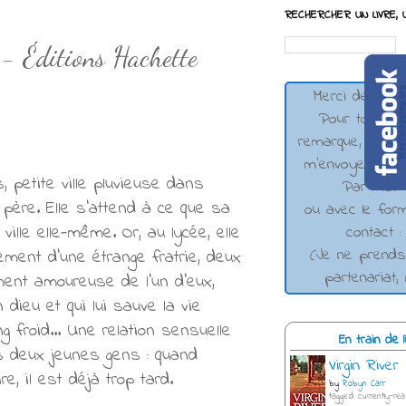
RECHERCHER UN LIVRE, U
 - Éditions Hachette
Merci de votre 
Pour toute qu
remarque, n'hés
m'envoyer un 
 petite ville pluvieuse dans
Par mail 
 père. Elle s'attend à ce que sa
ou avec le form
ille elle-même. Or, au lycée, elle
contact 
(Je ne prend
tement d'une étrange fratrie, deux
partenariat,
ement amoureuse de l'un d'eux,
ieu et qui lui sauve la vie
g froid... Une relation sensuelle
En train de li
s deux jeunes gens : quand
Virgin River
, il est déjà trop tard.
by
Robyn Carr
tagged: currently-rea