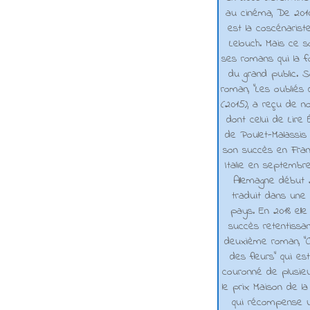
au cinéma, De 2010 
est la coscénarist
Lelouch. Mais ce s
ses romans qui la f
du grand public. 
roman, "Les oubliés
(2015), a reçu de n
dont celui de Lire 
de Poulet-Malassis
son succès en Franc
Italie en septembr
Allemagne début 2
traduit dans une 
pays. En 2018 elle
succès retentissa
deuxième roman, "C
des fleurs" qui es
couronné de plusieu
le prix Maison de la
qui récompense 