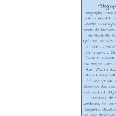
Biograph
*
Biographie : Valéri
une romancière fra
grandit à Gueugno
famille de footballe
pas l'école, elle 
lycée en Première e
à Paris en 1986 où
petits boulots. El
famille et s'installe
sur-Mer, en Normand
Avant d’écrire de
des scénarios, Valé
été photographe d
directrice des opé
une boite de téléph
assistante de d
vendeuse. Sa renco
réalisateur Claude L
en 2006 détermine 