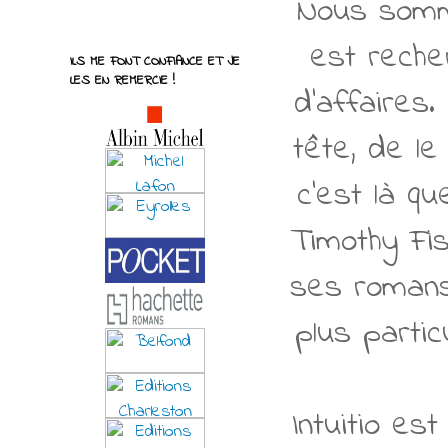
Nous somme
est reche
ILS ME FONT CONFIANCE ET JE
LES EN REMERCIE !
d'affaires
tête, de l
c'est là q
Timothy Fis
ses romans
plus partic
Intuitio es