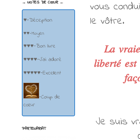
vous condui
→ NOTES DE CŒUR ←
le vôtre.
♥-Déception
♥♥-Moyen
♥♥♥-Bon livre
𝐿𝑎 𝑣𝑟𝑎𝑖𝑒
♥♥♥♥-J'ai adoré
𝑙𝑖𝑏𝑒𝑟𝑡𝑒́ 𝑒𝑠
♥♥♥♥♥-Excellent
𝑓𝑎𝑐
-Coup de
cœur
Je suis v
PARTENARIAT