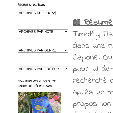
ARCHIVES DU BLOG
📖 Résumé
Timothy Fis
dans une r
Capone. Qu
pour lui de
recherché d
MON PLUS GROS COUP DE
COEUR DE L'ANNEE 2024
après un mo
proposition