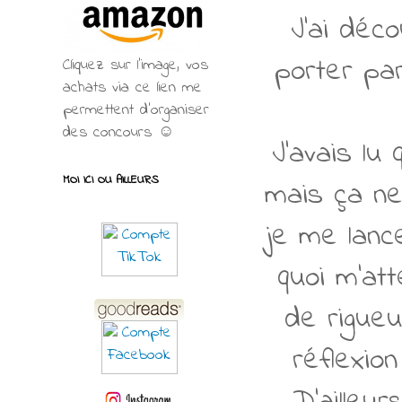
J'ai déco
porter par
Cliquez sur l'image, vos
achats via ce lien me
permettent d’organiser
des concours ☺
J'avais lu
MOI ICI OU AILLEURS
mais ça ne 
je me lance
quoi m'at
de rigueu
réflexio
D'ailleu