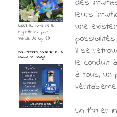
des intuiti
leurs intuit
une existe
Lisez-le, vous ne le
regretterez pas !
possibilité
Parole de Lily 😉
Il se retr
MON DERNIER COUP DE ♥ : La
femme de ménage
le conduit 
à tous, un p
véritablemen
Un thriller 