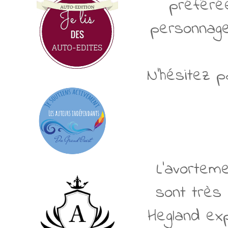
préférée
personnage
N'hésitez p
L'avorteme
sont très
Hegland ex