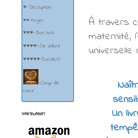
♥-Déception
À travers c
♥♥-Moyen
♥♥♥-Bon livre
maternité, 
♥♥♥♥-J'ai adoré
universelle 
♥♥♥♥♥-Excellent
Naît
-Coup de
cœur
sensi
Un li
PARTENARIAT
tempêt