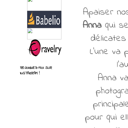
Apaiser n
Anna
qui s
délicates
L'une va 
l'
REJOIGNEZ-MOI SUR
INSTAGRAM !
Anna va
photogra
principal
pour qui el