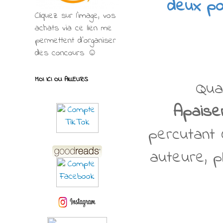
deux por
Cliquez sur l'image, vos
achats via ce lien me
permettent d’organiser
des concours ☺
MOI ICI OU AILLEURS
Qua
Apaise
percutant 
auteure, p