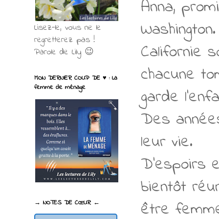
Anna, promi
Washington.
Lisez-le, vous ne le
regretterez pas !
Californie 
Parole de Lily 😉
chacune to
MON DERNIER COUP DE ♥ : La
femme de ménage
garde l’enfa
Des années
leur vie.
D’espoirs e
bientôt réu
être femm
→ NOTES DE CŒUR ←