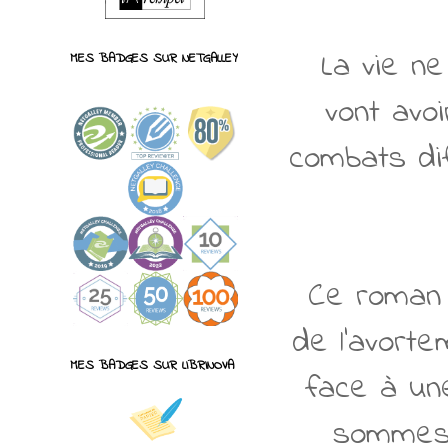
La vie n
MES BADGES SUR NETGALLEY
vont avo
combats dif
Ce roman 
de l'avorte
MES BADGES SUR LIBRINOVA
face à une 
sommes 