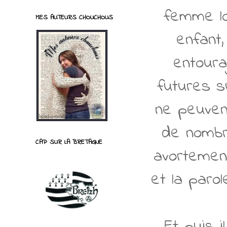
femme lor
MES AUTEURS CHOUCHOUS
enfant,
entoura
futures su
ne peuvent
de nombr
CAP SUR LA BRETAGNE
avortement
et la parol
Et puis 