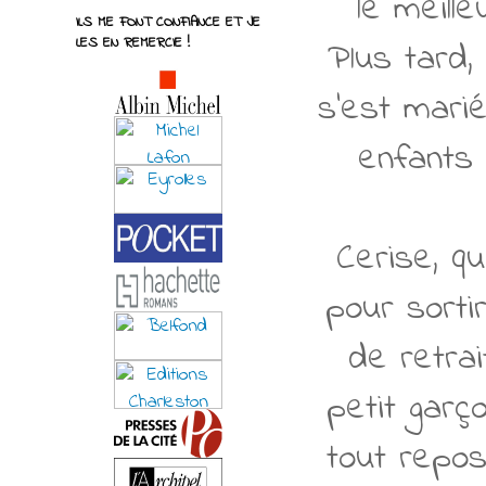
le meill
ILS ME FONT CONFIANCE ET JE
LES EN REMERCIE !
Plus tard,
s'est mari
enfants 
Cerise, qu
pour sortir
de retrai
petit garç
tout repos 