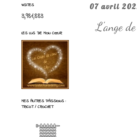
VISITES
07 avril 20
3,981,883
L'ange d
LES LUS DE MON CŒUR
MES AUTRES PASSIONS :
TRICOT / CROCHET