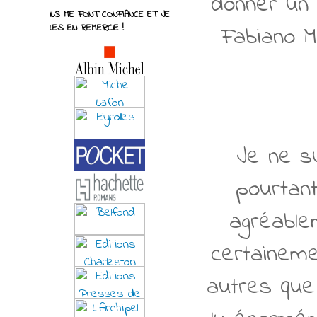
donner un 
ILS ME FONT CONFIANCE ET JE
Fabiano M
LES EN REMERCIE !
Je ne su
pourtant
agréable
certaineme
autres que