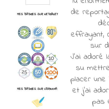
lu énormém
de reportag
MES BADGES SUR NETGALLEY
déc
effrayant,
sur d
J'ai adoré 
su mettre
placer une 
et j'ai ado
MES BADGES SUR LIBRINOVA
pas 