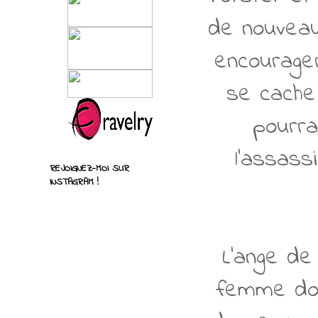
de nouveaux
encourager
se cache 
pourra
l'assass
REJOIGNEZ-MOI SUR
INSTAGRAM !
L'ange de
femme don