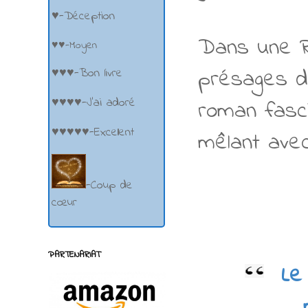
♥-Déception
Dans une R
♥♥-Moyen
présages de
♥♥♥-Bon livre
♥♥♥♥-J'ai adoré
roman fasci
♥♥♥♥♥-Excellent
mêlant avec
-Coup de
cœur
PARTENARIAT
Le