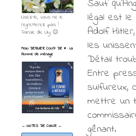
Sauf qu’Ang
légal est le
Lisez-le, vous ne le
regretterez pas !
Adolf Hitler
Parole de Lily 😉
les unissent
MON DERNIER COUP DE ♥ : La
femme de ménage
Détail troub
Entre press
sulfureux, c
mettre un t
commissaire
gênant.
→ NOTES DE CŒUR ←