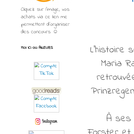
Cliquez sur l'image, vos
achats via ce lien me
permettent d’organiser
des concours ☺
L'histoire
MOI ICI OU AILLEURS
Maria Ra
retrouvé
Prinzregen
À ses c
Forster et 