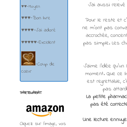
J'ai aussi relev
♥♥-Moyen
♥♥♥-Bon livre
Pour le reste et c
ne m'ont pas convai
♥♥♥♥-J'ai adoré
accrochée, concen
♥♥♥♥♥-Excellent
pas simple. Les cha
-Coup de
J'aime l'idée qu'un 
cœur
moment. Que ce liv
est regrettable, 
pas attard
PARTENARIAT
La petite pharmac
pas été correcte
Une lecture ennuye
Cliquez sur l'image, vos