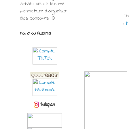
achats via ce lien me
permettent d’organiser
To
des concours ☺
:
h
MOI ICI OU AILLEURS