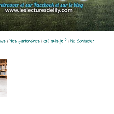
ews
|
Mes partenaires
|
Qui suis-je ?
|
Me Contacter