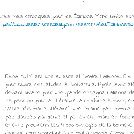
!
utes mes chroniques pour les Éditions Michel Lafon sont
ttps://www.leslecturesdelily.com/search/label/Editions%
Elena Molini est une auteure et libraire italienne.
Elle
pour suivre ses études à l’université. Après avoir été 
devient libraire pour une grande enseigne italienne de
sa passion pour la littérature la conduise à ouvrir, en 
Petite Pharmacie littéraire", une librairie pas comme
pas classés par genre et par auteur, mais en foncti
et qu’ils procurent. Les 4 000 ouvrages de la boutique
chacune correspondant à un mal à soigner (amour non 