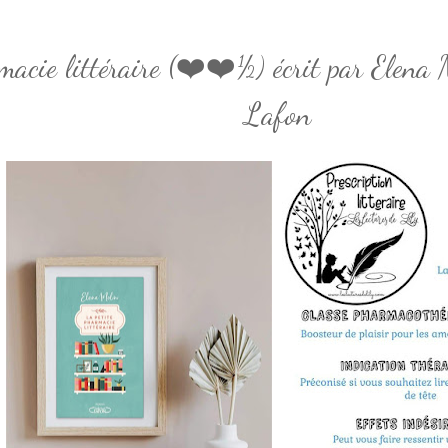
macie littéraire (❤️❤️½) écrit par Elena 
Lafon