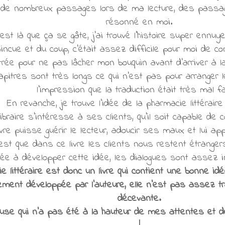
é de nombreux passages lors de ma lecture, des passag
résonné en moi.
'est là que ça se gâte, j'ai trouvé l'histoire super enn
ncue et du coup, c'était assez difficile pour moi de con
trée pour ne pas lâcher mon bouquin avant d'arriver à la
pitres sont très longs ce qui n'est pas pour arranger 
l'impression que la traduction était très mal f
En revanche, je trouve l'idée de la pharmacie littéraire
libraire s'intéresse à ses clients, qu'il soit capable de co
re puisse guérir le lecteur, adoucir ses maux et lui ap
c'est que dans ce livre les clients nous restent étranger
ée à développer cette idée, les dialogues sont assez 
ie littéraire est donc un livre qui contient une bonne i
ment développée par l'auteure, elle n'est pas assez tra
décevante.
use qui n'a pas été à la hauteur de mes attentes et d