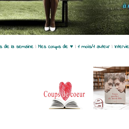
es de la semaine
|
Mes coups de ♥
|
1 mois/1 auteur
|
Intervi