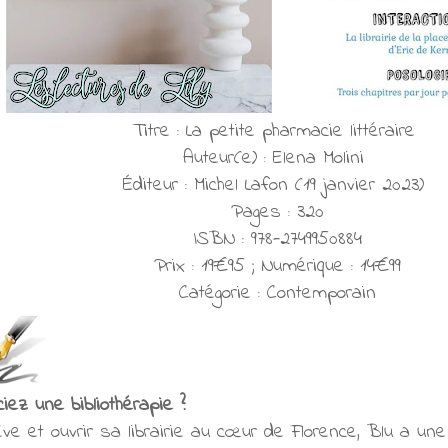
Titre : La petite pharmacie littéraire
Auteur(e) : Elena Molini
Éditeur : Michel Lafon (19 janvier 2023)
Pages : 320
ISBN : 978-2749950884
Prix : 19€95 ; Numérique : 14€99
Catégorie : Contemporain
ez une bibliothérapie ?
ve et ouvrir sa librairie au cœur de Florence, Blu a une