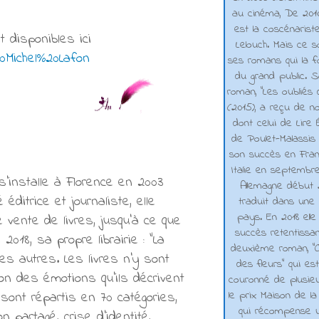
au cinéma, De 2010 
est la coscénarist
 disponibles ici
Lelouch. Mais ce s
20Michel%20Lafon
ses romans qui la f
du grand public. 
roman, "Les oubliés
(2015), a reçu de n
dont celui de Lire 
de Poulet-Malassis
son succès en Franc
Italie en septembr
 s’installe à Florence en 2003
Allemagne début 2
éditrice et journaliste, elle
traduit dans une 
pays. En 2018 elle
 vente de livres, jusqu’à ce que
succès retentissa
2018, sa propre librairie : "La
deuxième roman, "C
 les autres.
Les livres n’y sont
des fleurs" qui es
on des émotions qu’ils décrivent
couronné de plusieu
le prix Maison de la
 sont répartis en 70 catégories,
qui récompense 
partagé, crise d’identité,