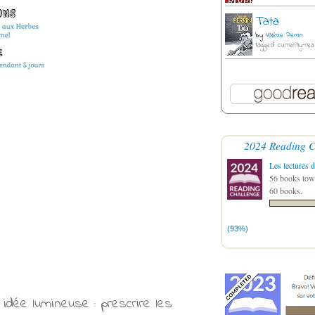
Tata
by
Valérie Perrin
tagged: currently-rea
2024 Reading C
Les lectures d
56 books towa
60 books.
(93%)
 idée lumineuse : prescrire les