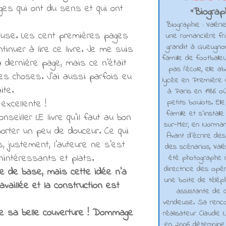
es qui ont du sens et qui ont
Biograph
*
Biographie : Valéri
uyeuse. Les cent premières pages
une romancière fra
grandit à Gueugno
tinuer à lire ce livre. Je me suis
famille de footballe
 dernière page, mais ce n'était
pas l'école, elle 
les choses. J'ai aussi parfois eu
lycée en Première e
aite.
à Paris en 1986 où
petits boulots. El
 excellente !
famille et s'installe
nseiller LE livre qu'il faut au bon
sur-Mer, en Normand
porter un peu de douceur. Ce qui
Avant d’écrire de
s, justement, l'auteure ne s'est
des scénarios, Valé
inintéressants et plats.
été photographe d
directrice des opé
dée de base, mais cette idée n'a
une boite de téléph
vaillée et la construction est
assistante de d
vendeuse. Sa renco
e sa belle couverture ! Dommage
réalisateur Claude L
en 2006 détermine 