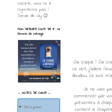
Lisez-le, vous ne le
regretterez pas !
Parole de Lily 😉
MON DERNIER COUP DE ♥ : La
femme de ménage
J'ai craqué ! J'ai 
ce vert, j'adore l'i
doudou. Ce livre m'
Je ne vais pa
→ NOTES DE CŒUR ←
commencer par vous
présentes à chaque
♥-Déception
contient le chapitr