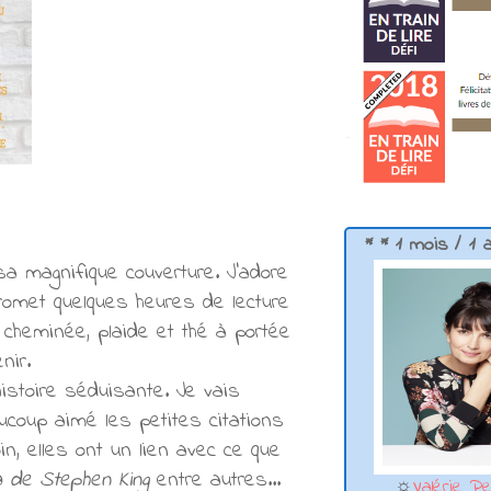
* * 1 mois / 1 
 sa magnifique couverture. J'adore
 promet quelques heures de lecture
 cheminée, plaide et thé à portée
nir.
istoire séduisante. Je vais
ucoup aimé les petites citations
n, elles ont un lien avec ce que
 de Stephen King
entre autres...
☼
Valérie Pe