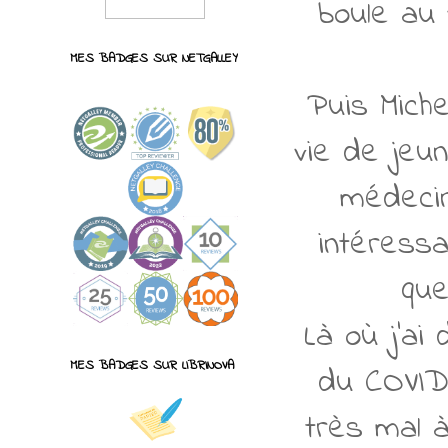
boule au 
MES BADGES SUR NETGALLEY
Puis Mich
vie de jeun
médecin
intéressa
que
Là où j'ai
MES BADGES SUR LIBRINOVA
du COVID 
très mal 