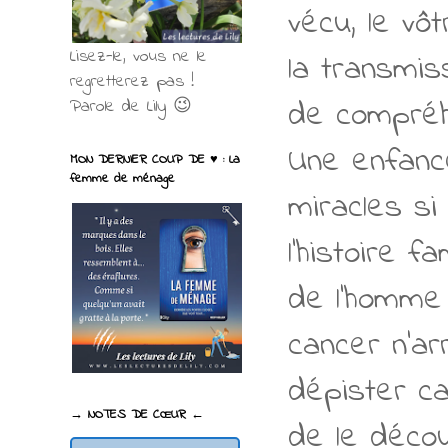
vécu, le vô
Lisez-le, vous ne le
la transmis
regretterez pas !
de compréh
Parole de Lily 😉
Une enfanc
MON DERNIER COUP DE ♥ : La
femme de ménage
miracles si
l’histoire f
de l’homme 
cancer n’ar
dépister c
→ NOTES DE CŒUR ←
de le décou