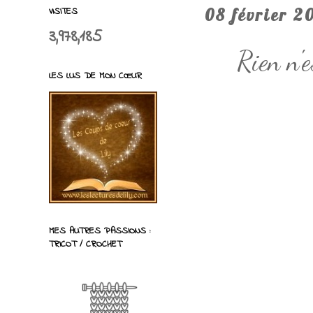
VISITES
08 février 2
3,978,185
Rien n'
LES LUS DE MON CŒUR
MES AUTRES PASSIONS :
TRICOT / CROCHET