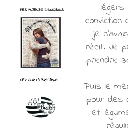
légers
MES AUTEURS CHOUCHOUS
conviction
je n'ava
récit. Je 
prendre so
CAP SUR LA BRETAGNE
Puis le mé
pour des c
et légum
régul