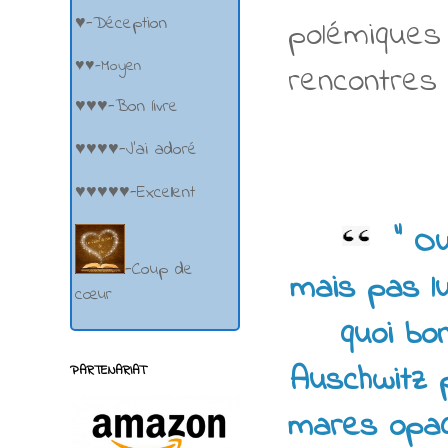
♥-Déception
polémiques
♥♥-Moyen
rencontres 
♥♥♥-Bon livre
♥♥♥♥-J'ai adoré
♥♥♥♥♥-Excellent
"
Ou
-Coup de
mais pas lu
cœur
quoi bon
Auschwitz 
PARTENARIAT
mares opaq