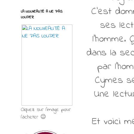
C'est dom
LA NOUVEAUTÉ A NE PAS
LOUPER
ses lect
l'homme. 
dans la seco
par l'ho
Cymes se
Une lectu
Cliquez sur l'image pour
l'acheter 😉
Et voici 