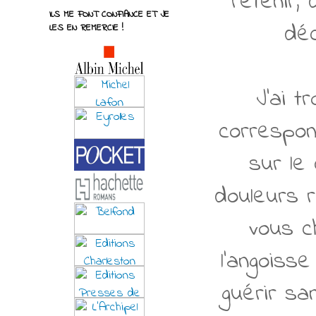
retenir, 
ILS ME FONT CONFIANCE ET JE
déc
LES EN REMERCIE !
J'ai t
correspon
sur le
douleurs 
vous ch
l'angoisse
guérir sa