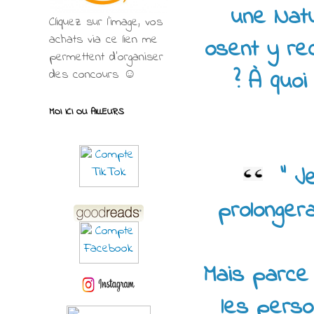
une Natu
Cliquez sur l'image, vos
achats via ce lien me
osent y rec
permettent d’organiser
? À quoi
des concours ☺
MOI ICI OU AILLEURS
" J
prolonger
Mais parce 
les perso