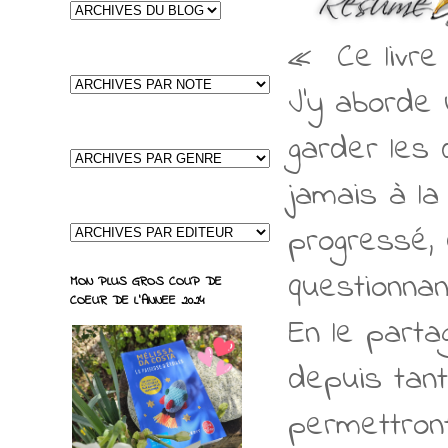
« Ce livre 
J’y aborde 
garder les 
jamais à la
progressé, e
questionnan
MON PLUS GROS COUP DE
COEUR DE L'ANNEE 2024
En le parta
depuis tant
permettront