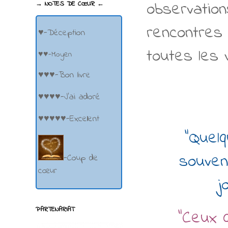
observation
→ NOTES DE CŒUR ←
rencontres 
♥-Déception
toutes les 
♥♥-Moyen
♥♥♥-Bon livre
♥♥♥♥-J'ai adoré
♥♥♥♥♥-Excellent
"Quelq
souven
-Coup de
cœur
j
PARTENARIAT
"
Ceux q