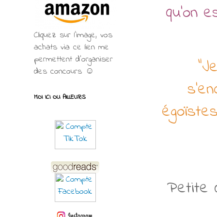
qu'on e
Cliquez sur l'image, vos
achats via ce lien me
permettent d’organiser
"J
des concours ☺
s'en
MOI ICI OU AILLEURS
égoïstes
Petite 