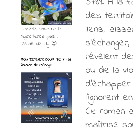
5789. À la f
des territo
liens, laiss
Lisez-le, vous ne le
regretterez pas !
s'échanger,
Parole de Lily 😉
révèlent de
MON DERNIER COUP DE ♥ : La
femme de ménage
ou de la vi
d'échapper 
l'ignorent e
Ce roman a
maîtrise so