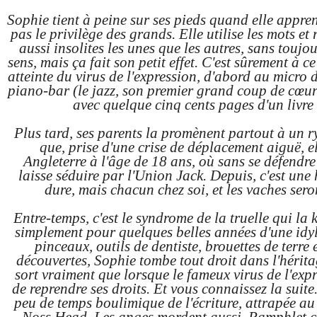
Sophie tient à peine sur ses pieds quand elle appren
pas le privilège des grands. Elle utilise les mots et 
aussi insolites les unes que les autres, sans touj
sens, mais ça fait son petit effet. C'est sûrement à c
atteinte du virus de l'expression, d'abord au micro
piano-bar (le jazz, son premier grand coup de cœur
avec quelque cinq cents pages d'un livre 
Plus tard, ses parents la promènent partout à un ry
que, prise d'une crise de déplacement aiguë, el
Angleterre à l'âge de 18 ans, où sans se défendre 
laisse séduire par l'Union Jack. Depuis, c'est une
dure, mais chacun chez soi, et les vaches sero
Entre-temps, c'est le syndrome de la truelle qui la
simplement pour quelques belles années d'une idyl
pinceaux, outils de dentiste, brouettes de terre 
découvertes, Sophie tombe tout droit dans l'hérita
sort vraiment que lorsque le fameux virus de l'exp
de reprendre ses droits. Et vous connaissez la suite.
peu de temps boulimique de l'écriture, attrapée au 
Noss Head, Les anges mordent aussi, Pamphlet c