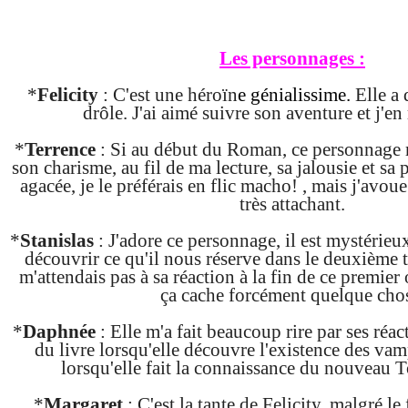
Les personnages :
*
Felicity
: C'est une héroïn
e
génialissime
.
Elle a d
drôle. J'ai aimé suivre son aventure et j'e
*
Terrence
: Si au début du Roman, ce personnage 
son charisme, au fil de ma lecture, sa jalousie et sa 
agacée, je le préférais en flic macho! , mais j'avoue
très attachant.
*
Stanislas
: J'adore ce personnage, il est mystérieux
découvrir ce qu'il nous réserve dans le deuxième 
m'attendais pas à sa réaction à la fin de ce premier
ça cache forcément quelque cho
*
Daphnée
: Elle m'a fait beaucoup rire par ses réa
du livre lorsqu'elle découvre l'existence des vam
lorsqu'elle fait la connaissance du nouveau To
*
Margaret
: C'est la tante de Felicity, malgré le 