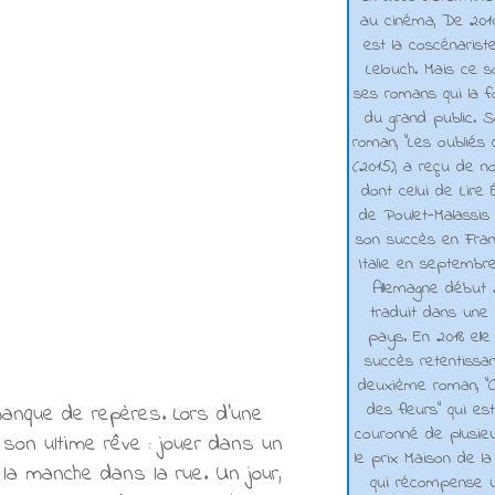
au cinéma, De 2010 
est la coscénarist
Lelouch. Mais ce s
ses romans qui la f
du grand public. 
roman, "Les oubliés
(2015), a reçu de n
dont celui de Lire 
de Poulet-Malassis
son succès en Franc
Italie en septembr
Allemagne début 2
traduit dans une 
pays. En 2018 elle
succès retentissa
deuxième roman, "C
des fleurs" qui es
anque de repères. Lors d'une
couronné de plusieu
 son ultime rêve : jouer dans un
le prix Maison de la
la manche dans la rue. Un jour,
qui récompense 