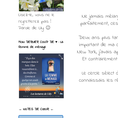
Lisez-le, vous ne le
Ne jamais mélange
regretterez pas !
parfaitement, ces
Parole de Lily 😉
Deux ans plus tard
MON DERNIER COUP DE ♥ : La
important de ma ca
femme de ménage
New York, j’avais a
Et contrairement
Le cercle sélect 
connaissais les r
→ NOTES DE CŒUR ←