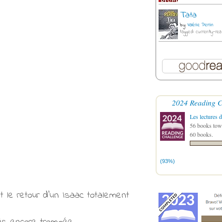
Tata
by
Valérie Perrin
tagged: currently-rea
2024 Reading C
Les lectures d
56 books towa
60 books.
(93%)
t le retour d'un Isaac totalement