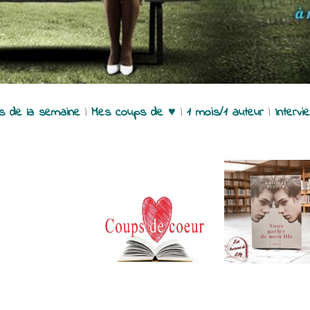
es de la semaine
|
Mes coups de ♥
|
1 mois/1 auteur
|
Intervi