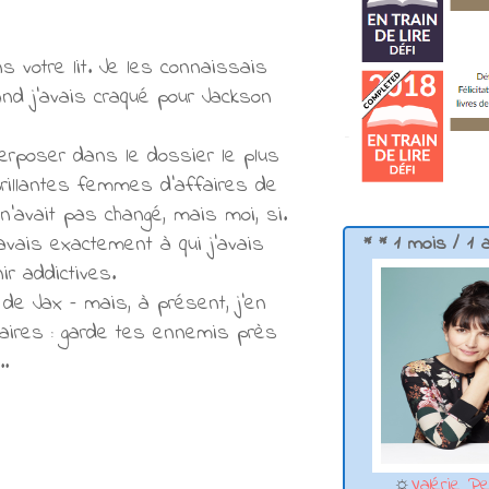
s votre lit. Je les connaissais
and j’avais craqué pour Jackson
terposer dans le dossier le plus
 brillantes femmes d’affaires de
 n’avait pas changé, mais moi, si.
avais exactement à qui j’avais
* * 1 mois / 1 
r addictives.
 de Jax – mais, à présent, j’en
aires : garde tes ennemis près
e…
☼
Valérie Pe