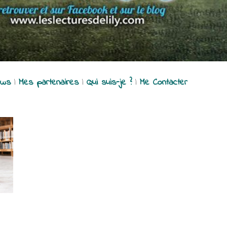
ews
|
Mes partenaires
|
Qui suis-je ?
|
Me Contacter