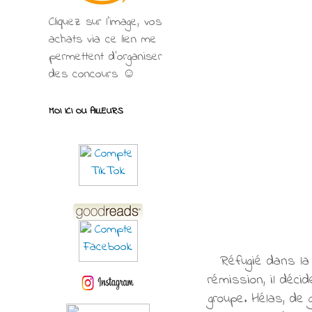
Cliquez sur l'image, vos
achats via ce lien me
permettent d’organiser
des concours ☺
MOI ICI OU AILLEURS
Réfugié dans la
rémission, il déci
groupe. Hélas, de 