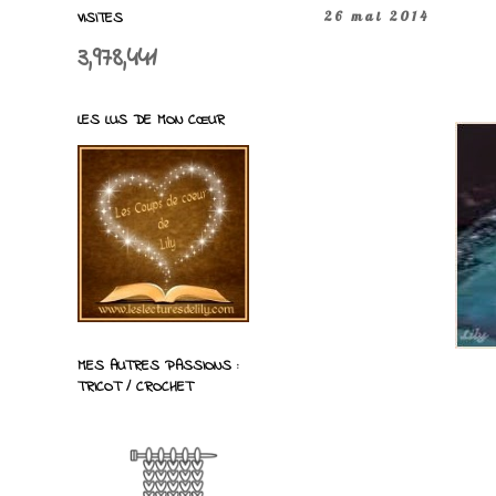
VISITES
26 mai 2014
3,978,441
LES LUS DE MON CŒUR
MES AUTRES PASSIONS :
TRICOT / CROCHET