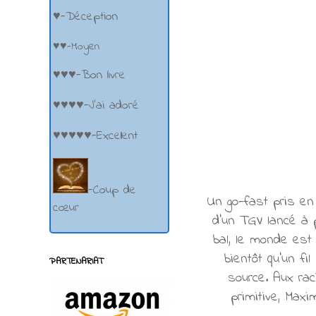
♥-Déception
♥♥-Moyen
♥♥♥-Bon livre
♥♥♥♥-J'ai adoré
♥♥♥♥♥-Excellent
-Coup de
Un go-fast pris en
cœur
d’un TGV lancé à 
bal, le monde est
bientôt qu’un fi
PARTENARIAT
source. Aux rac
primitive, Maxi