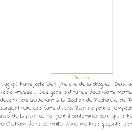
Amazon
 flag qui transporte bien pire que de la drogue… Deux a
pleine vitesse… Des gens ordinaires découverts morts…
 devenu fou. Lieutenant à la Section de Recherche de P
l sanglant relie ces faits divers. Rien ne pourra l’empê
ines de la peur. Le Mal peut-il contaminer ceux qui le t
me Chattam, dans ce thriller d’une maitrise glaçante, s