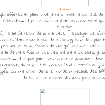
Amazon
r affaires et plaisir. Ne jamais inviter la politique dan
 règles d’or… et je les avais enfreintes allègrement qu
Rutledge.
, il était de retour dans ma vie. Et il essayait de s’in
rrière. Mais, sous l’égide de Lei Yeung, l’une des plus
ppris une ou deux choses depuis qu’il m’avait quittée. Il
 à la dernière fois où nos vies s’étaient croisées, je s
affaire… et à quel point ses caresses pouvaient deveni
du glamour, du sexe et du pouvoir était le terrain de jeu
ègles. Comme on dit dans le monde implacable des aff
de toi, et tes ex-amants, plus près encor