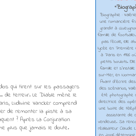
Biograph
*
Biographie : Valéri
une romancière fra
grandit à Gueugno
famille de footballe
pas l'école, elle 
lycée en Première e
à Paris en 1986 où
petits boulots. El
famille et s'installe
sur-Mer, en Normand
Avant d’écrire de
dos qui tirent sur les passagers
des scénarios, Valé
 de terreur. Le Diable mène le
été photographe d
directrice des opé
aris, Ludivine Vancker comprend
une boite de téléph
cher de remonter la piste à sa
assistante de d
raquent ? Après La Conjuration
vendeuse. Sa renco
ème plus que jamais le doute.
réalisateur Claude L
en 2006 détermine 