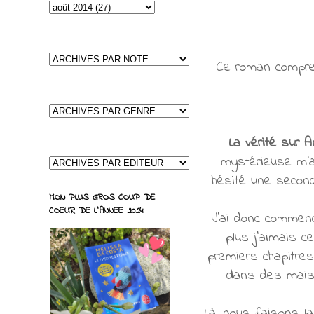
Ce roman compren
La vérité sur 
mystérieuse m'a 
hésité une second
MON PLUS GROS COUP DE
COEUR DE L'ANNEE 2024
J'ai donc commenc
plus j'aimais c
premiers chapitre
dans des maison
Là, nous faisons l