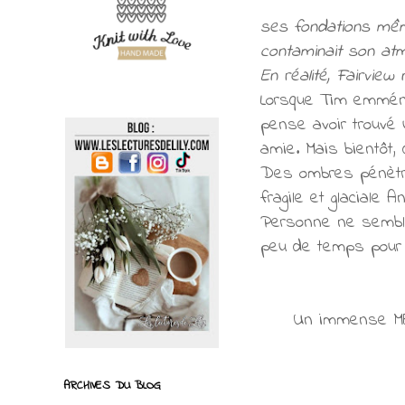
ses fon­da­tions mêm
conta­mi­nait son at
En réa­lité, Fairvie
Lorsque Tim emmé­na
pense avoir trouvé 
amie. Mais bien­tôt, 
Des ombres pénè­tren
fra­gile et gla­ciale 
Personne ne semble v
peu de temps pour l
Un immense M
ARCHIVES DU BLOG