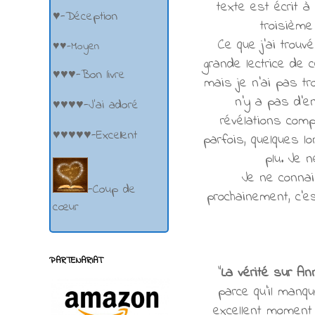
texte est écrit à
♥-Déception
troisième
Ce que j'ai trouv
♥♥-Moyen
grande lectrice de 
♥♥♥-Bon livre
mais je n'ai pas tr
n'y a pas d'e
♥♥♥♥-J'ai adoré
révélations comp
♥♥♥♥♥-Excellent
parfois, quelques l
plu. Je 
Je ne conna
-Coup de
prochainement, c'e
cœur
PARTENARIAT
"
La vérité sur An
parce qu'il manqu
excellent moment 