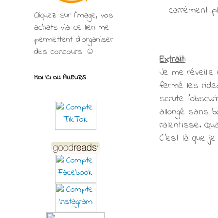
carrément pl
Cliquez sur l'image, vos
achats via ce lien me
permettent d’organiser
des concours ☺
Extrait:
Je me réveille
MOI ICI OU AILLEURS
fermé les ride
scrute l'obscur
allongé sans b
ralentisse. Qua
C'est là que je