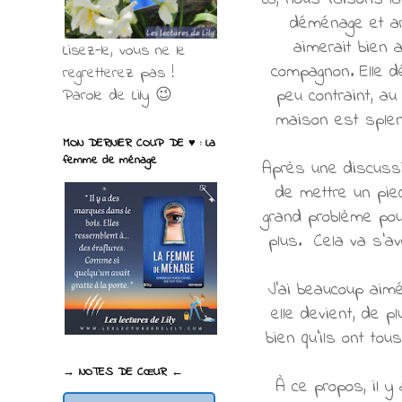
déménage et arr
aimerait bien 
Lisez-le, vous ne le
compagnon. Elle d
regretterez pas !
peu contraint, au
Parole de Lily 😉
maison est splend
MON DERNIER COUP DE ♥ : La
femme de ménage
Après une discussi
de mettre un pied
grand problème pou
plus. Cela va s'av
J'ai beaucoup aimé
elle devient, de 
bien qu'ils ont to
→ NOTES DE CŒUR ←
À ce propos, il y