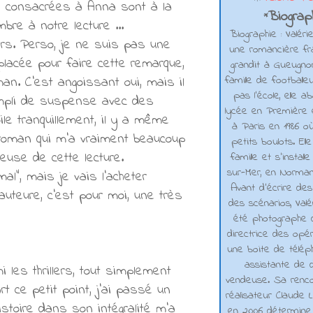
ies consacrées à Anna sont à la
Biograph
*
bre à notre lecture ...
Biographie : Valéri
lers. Perso, je ne suis pas une
une romancière fra
 placée pour faire cette remarque,
grandit à Gueugno
famille de footballe
an. C'est angoissant oui, mais il
pas l'école, elle 
rempli de suspense avec des
lycée en Première e
le tranquillement, il y a même
à Paris en 1986 où
 roman qui m'a vraiment beaucoup
petits boulots. El
euse de cette lecture.
famille et s'installe
sur-Mer, en Normand
al", mais je vais l'acheter
Avant d’écrire de
uteure, c'est pour moi, une très
des scénarios, Valé
été photographe d
directrice des opé
une boite de téléph
assistante de d
 les thrillers, tout simplement
vendeuse. Sa renco
t ce petit point, j'ai passé un
réalisateur Claude L
istoire dans son intégralité m'a
en 2006 détermine 