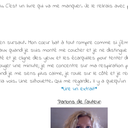
u. C'est un livre qui va me manquer. Je le relirais avec p
 en sursaut. Mon cœur bat à tout rompre comme si j'éme
aux quand je suis monté me coucher et je ne distingue
ité et je cligne des yeux et les écarquilles pour tenter d
ouger une minute; je me concentre sur ma respiration 
nd je me sens plus calme, je roule sur le côté et je rec
 la vois. Une silhouette. Qui me regarde. Il y a quelqu'
*Lire un extrait*
Parlons de l'auteur: