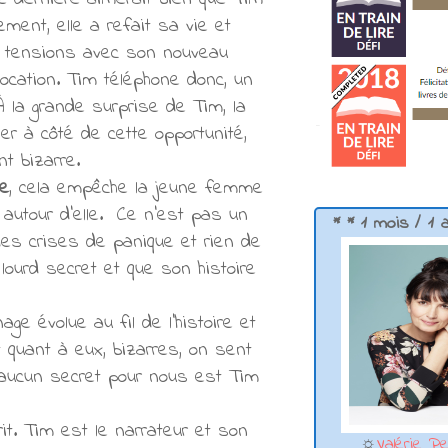
ment, elle a refait sa vie et
es tensions avec son nouveau
ocation. Tim téléphone donc, un
À la grande surprise de Tim, la
r à côté de cette opportunité,
t bizarre.
be
, cela empêche la jeune femme
 autour d'elle. Ce n'est pas un
* * 1 mois / 1 
des crises de panique et rien de
lourd secret et que son histoire
ge évolue au fil de l'histoire et
 quant à eux, bizarres, on sent
a aucun secret pour nous est Tim
it. Tim est le narrateur et son
☼
Valérie Pe