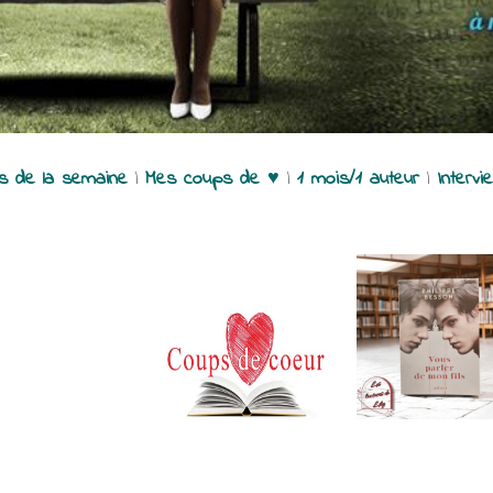
es de la semaine
|
Mes coups de ♥
|
1 mois/1 auteur
|
Intervi