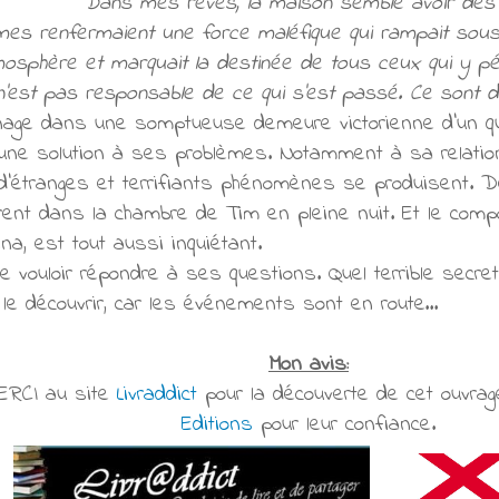
Dans mes rêves, la maison semble avoir des i
es ren­fer­maient une force malé­fi­que qui ram­pait sou
mo­sphère et mar­quait la des­ti­née de tous ceux qui y pén
w n’est pas res­pon­sa­ble de ce qui s’est passé. Ce sont 
ge dans une somp­tueuse demeure vic­to­rienne d’un qua
une solu­tion à ses pro­blè­mes. Notamment à sa rela­tio
d’étranges et ter­ri­fiants phé­no­mè­nes se pro­dui­sent. D
t dans la cham­bre de Tim en pleine nuit. Et le com­por­t
Anna, est tout aussi inquié­tant.
ou­loir répon­dre à ses ques­tions. Quel ter­ri­ble secre
e décou­vrir, car les événements sont en route…
Mon avis:
ERCI au site
Livraddict
pour la découverte de cet ouvra
Editions
pour leur confiance.