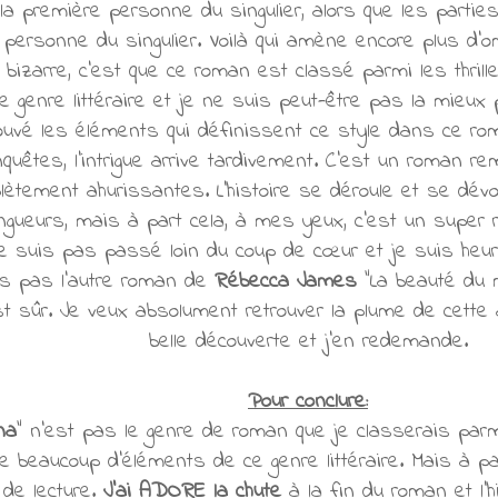
 la première personne du singulier, alors que les part
 personne du singulier. Voilà qui amène encore plus d'om
é bizarre, c'est que ce roman est classé parmi les thril
ce genre littéraire et je ne suis peut-être pas la mieux
ouvé les éléments qui définissent ce style dans ce rom
nquêtes, l'intrigue arrive tardivement. C'est un roman 
lètement ahurissantes. L'histoire se déroule et se dévoi
ongueurs, mais à part cela, à mes yeux, c'est un super
ne suis pas passé loin du coup de cœur et je suis heur
is pas l'autre roman de
Rébecca James
"La beauté du m
st sûr. Je veux absolument retrouver la plume de cette a
belle découverte et j'en redemande.
Pour conclure:
na
" n'est pas le genre de roman que je classerais parmi
e beaucoup d'éléments de ce genre littéraire. Mais à par
de lecture.
J'ai ADORE la chute
à la fin du roman et l'h