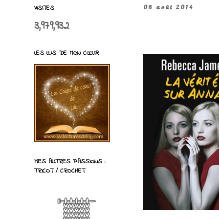
VISITES
05 août 2014
3,979,932
LES LUS DE MON CŒUR
MES AUTRES PASSIONS :
TRICOT / CROCHET