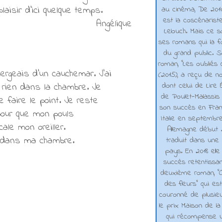
laisir d'ici quelque temps.
au cinéma, De 2010 
est la coscénarist
Angélique
Lelouch. Mais ce s
ses romans qui la f
du grand public. 
roman, "Les oubliés
rgeais d'un cauchemar. J'ai
(2015), a reçu de n
dont celui de Lire 
 rien dans la chambre. Je
de Poulet-Malassis
e faire le point. Je reste
son succès en Franc
pour que mon pouls
Italie en septembr
ale mon oreiller.
Allemagne début 2
un dans ma chambre.
traduit dans une 
pays. En 2018 elle
succès retentissa
deuxième roman, "C
des fleurs" qui es
couronné de plusieu
le prix Maison de la
qui récompense 