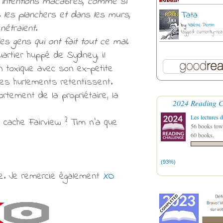
nten­tions maca­bres, comme si
s les plan­chers et dans les murs,
Tata
é­traient.
by
Valérie Perrin
tagged: currently-rea
des gens qui ont fait tout ce mal.
r­tier huppé de Sydney, il
n toxi­que avec son ex-petite
es hur­le­ments reten­tis­sent.
e­ment de la pro­prié­taire, la
2024 Reading C
Les lectures d
t cache Fairview ? Tim n’a que
56 books towa
60 books.
(93%)
ge. Je remercie également
XO