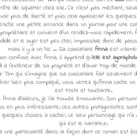
ête de squatter chez elle. Ce n'est pas méchant, seule
avoir plus de liberté et puis cela apaiserait les quelqu
éniche une petite annonce dans un journal pour une coll
 propriétaire et convient d'un rendez-vous rapidement. 
ide et le loyer est peu cher, impossible donc de passe
mais il y a un hic ... Sa colocataire
Anna
est vraimen
on confuse avec Anna, il apprend qu'
elle est agorapho
 à l'extérieur de sa propriété et d'avoir trop de monde
r Tim qui s'imagine que sa colocataire fait seulement 
érer bien plus compliqué, vous verrez qu'Anna cache un 
est triste et touchante.
 Anna d'ailleurs, je l'ai trouvée émouvante. Son personna
plus en plus intéressante. Les autres protagonistes sont
us quelques choses à cacher. Le seul personnage qui n'
qui est le narrateur.
 a une particularité dans la façon dont ce roman est écr