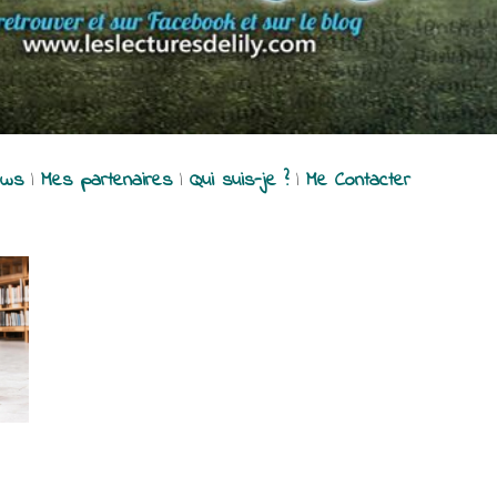
ews
|
Mes partenaires
|
Qui suis-je ?
|
Me Contacter