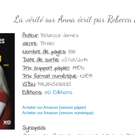
La vérité sur Anna écrit par Rebecca
Auteur:
Rebecca James
Genre:
Thriller
Nombre de pages:
336
Date de sortie:
05/06/2014
Prix support papier:
19€90
Prix format numérique:
12€99
ISBN:
9782845636835
Editions:
XO Editions
Acheter sur Amazon (version papier)
Acheter sur Amazon (version numérique)
Synopsis: