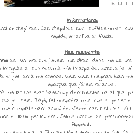
Informations:
d 87 chapitres. Ces chapitres sont suffisamment cour
rapide, attentive et fluide.
Mes ressentis:
Anna
est un livre que j'avais mis direct dans ma WL lors
intriguée et son résumé m'a interpellée. Lorsque je l'ai 
e et j'ai tenté ma chance. Vous vous imaginez bien ma
aperçue que j'étais retenue !
é ma lecture avec beaucoup d'enthousiasme et quel plais
e que je lisais. Déjà, l'atmosphère mystique et pesant
s m'a complètement envoûtée. J'aime ces histoires où 
s et lieux particuliers. J'aime lorsque les personnage
flippant.
a connaissance de
Tim
qui habite avec son ex
Lilla
. Cet