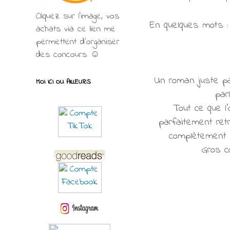
Cliquez sur l'image, vos
En quelques mots : 
achats via ce lien me
permettent d’organiser
des concours ☺
Un roman juste pa
MOI ICI OU AILLEURS
par
Tout ce que l
parfaitement ret
complètement p
Gros c