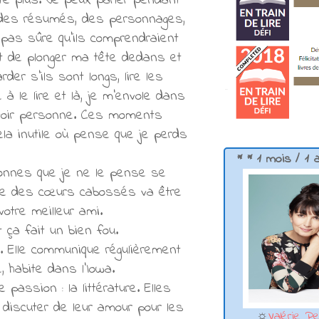
ête plus. Je peux parler pendant
 des résumés, des personnages,
 pas sûre qu'ils comprendraient
est de plonger ma tête dedans et
er s'ils sont longs, lire les
 le lire et là, je m'envole dans
y voir personne. Ces moments
ela inutile où pense que je perds
* * 1 mois / 1 
sonnes que je ne le pense se
hèque des cœurs cabossés va être
votre meilleur ami.
 ça fait un bien fou.
. Elle communique régulièrement
 habite dans l'Iowa.
assion : la littérature. Elles
 discuter de leur amour pour les
☼
Valérie Pe