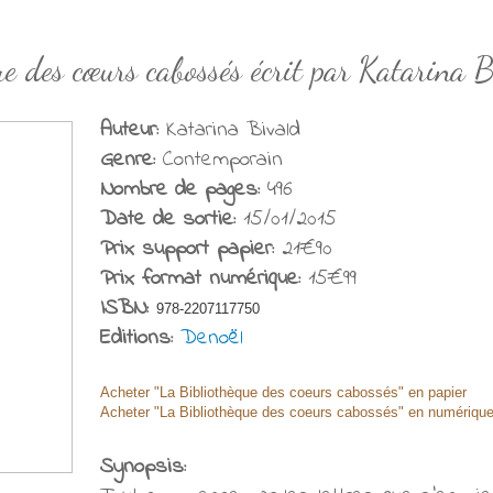
ue des cœurs cabossés écrit par Katarina 
Auteur:
Katarina Bivald
Genre:
Contemporain
Nombre de pages:
496
Date de sortie:
15/01/2015
Prix support papier:
21€90
Prix format numérique:
15€99
ISBN:
978-2207117750
Editions:
Denoël
Acheter "La Bibliothèque des coeurs cabossés" en papier
Acheter "La Bibliothèque des coeurs cabossés" en numériqu
Synopsis: