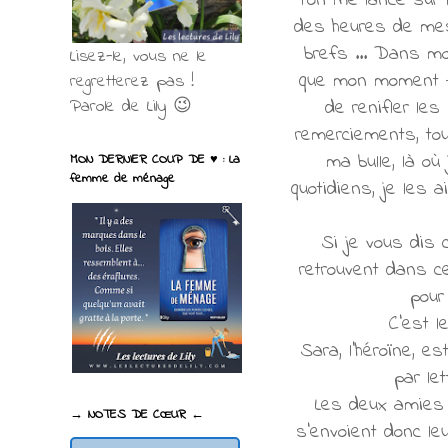
l'on me lance sur 
des heures de mes
brefs ... Dans mo
Lisez-le, vous ne le
que mon moment fav
regretterez pas !
de renifler les
Parole de Lily 😉
remerciements, tou
ma bulle, là o
MON DERNIER COUP DE ♥ : La
femme de ménage
quotidiens, je les 
Si je vous dis 
retrouvent dans ce
pour
C'est l
Sara, l'héroïne, 
par le
Les deux amies p
→ NOTES DE CŒUR ←
s'envoient donc le