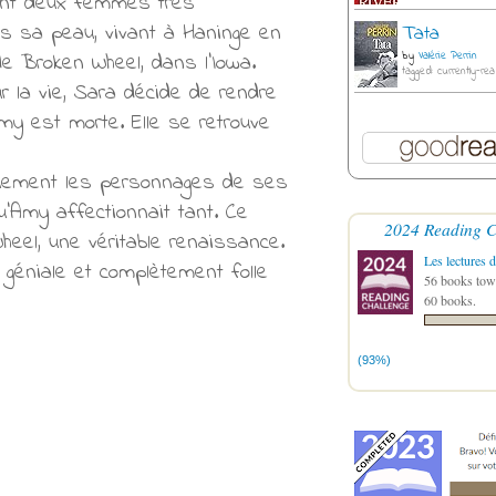
ient deux femmes très
dans sa peau, vivant à Haninge en
Tata
 de Broken Wheel, dans l'Iowa.
by
Valérie Perrin
tagged: currently-rea
r la vie, Sara décide de rendre
Amy est morte. Elle se retrouve
iquement les personnages de ses
qu’Amy affectionnait tant. Ce
2024 Reading C
heel, une véritable renaissance.
Les lectures d
 géniale et complètement folle
56 books towa
60 books.
(93%)