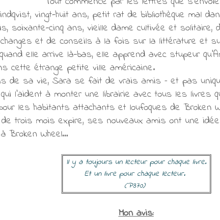
Tout commence par les lettres que s’envo
indqvist, vingt-huit ans, petit rat de bibliothèque mal 
, soixante-cinq ans, vieille dame cultivée et solitaire,
hanges et de conseils à la fois sur la littérature et su
 quand elle arrive là-bas, elle apprend avec stupeur qu’
s cette étrange petite ville américaine.
ois de sa vie, Sara se fait de vrais amis – et pas un
ui l'aident à monter une librairie avec tous les livres 
pour les habitants attachants et loufoques de Broken W
 de trois mois expire, ses nouveaux amis ont une idée
r à Broken Wheel…
Il y a toujours un lecteur pour chaque livre.
Et un livre pour chaque lecteur.
(P370)
Mon avis: