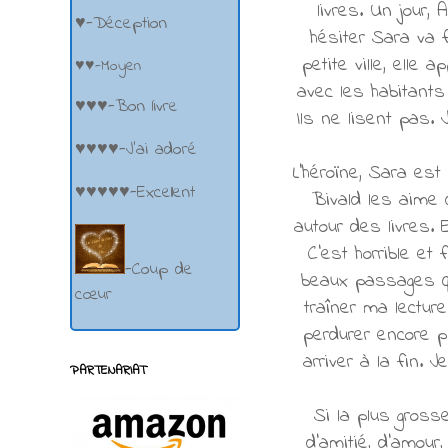
livres. Un jour
♥-Déception
hésiter Sara va 
petite ville, ell
♥♥-Moyen
avec les habitants
♥♥♥-Bon livre
Ils ne lisent pas.
♥♥♥♥-J'ai adoré
L'héroïne, Sara es
♥♥♥♥♥-Excellent
Bivald les aime 
autour des livres.
C'est horrible et
-Coup de
beaux passages qui
cœur
traîner ma lecture
perdurer encore pl
arriver à la fin. 
PARTENARIAT
Si la plus gross
d'amitié, d'amour