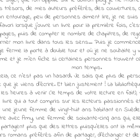
le sujet, que l'on appuie sur le bouton play, je ne m'arr
 trésors, de mes auteurs préférés, des couvertures,
n entourage, peu de personnes aiment lire, je ne suis
ori lorsque j'ouvre un livre pour la première fois, c'
 pages, puis de compter le nombre de chapitres, de regard
rner mon livre dans tous les sens... Puis je commence à
ù je ferme la porte à double tour et où je ne souhaite 
aime et je m'en fiche si certaines personnes trouvent c
mon temps.
cela, ce n'est pas un hasard. Je sais que plus de per
 que je viens d'écrire. Et bien justement ! La bibliot
 les heures à venir (le temps de votre lecture en fait), 
e livre qui a tout compris sur les lecteurs passionnés et
est une jeune femme de vingt-huit ans habitant en Suède
ttre avec Amy, une femme de soixante-cinq ans qui, elle,
artagent plus que des lettres puisqu'elles ont la même p
urs romans préférés afin de partager, d'échanger et de