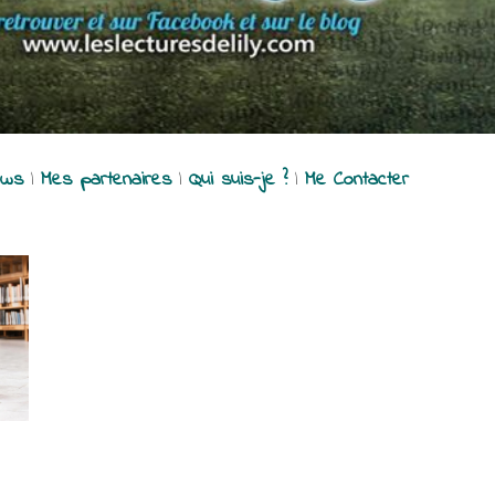
ews
|
Mes partenaires
|
Qui suis-je ?
|
Me Contacter