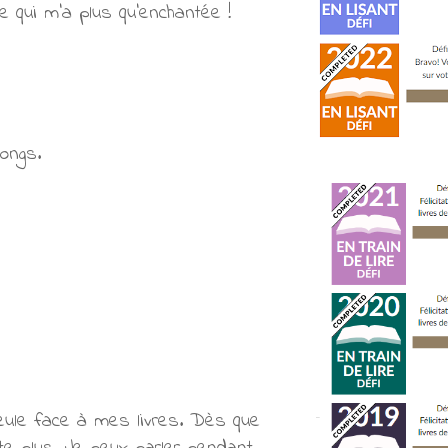
 qui m'a plus qu’enchantée !
ongs.
eule face à mes livres. Dès que