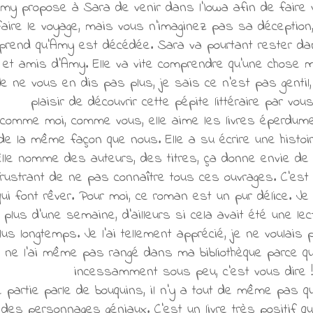
, Amy propose à Sara de venir dans l'Iowa afin de fair
faire le voyage, mais vous n'imaginez pas sa déception, 
e apprend qu'Amy est décédée. Sara va pourtant rester d
 et amis d'Amy. Elle va vite comprendre qu'une chose m
 Je ne vous en dis pas plus, je sais ce n'est pas gentil
plaisir de découvrir cette pépite littéraire par vo
t comme moi, comme vous, elle aime les livres éperdum
de la même façon que nous. Elle a su écrire une histo
 Elle nomme des auteurs, des titres, ça donne envie de l
 frustrant de ne pas connaître tous ces ouvrages. C'est d
 font rêver. Pour moi, ce roman est un pur délice. Je l'
 plus d'une semaine, d'ailleurs si cela avait été une lect
us longtemps. Je l'ai tellement apprécié, je ne voulais p
Je ne l'ai même pas rangé dans ma bibliothèque parce qu
incessamment sous peu, c'est vous dire !
e partie parle de bouquins, il n'y a tout de même pas qu
, des personnages géniaux. C'est un livre très positif qu