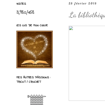
VISITES
25 février 2015
3,980,468
La bibliothèq
LES LUS DE MON CŒUR
MES AUTRES PASSIONS :
TRICOT / CROCHET