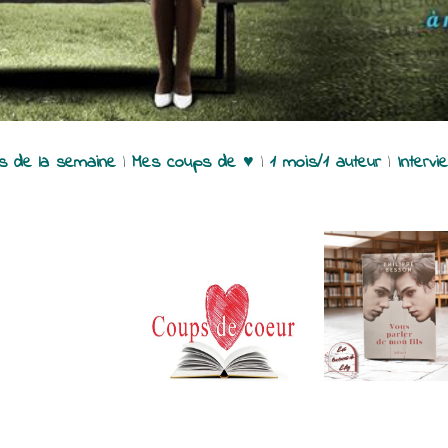
es de la semaine
|
Mes coups de ♥
|
1 mois/1 auteur
|
Intervi