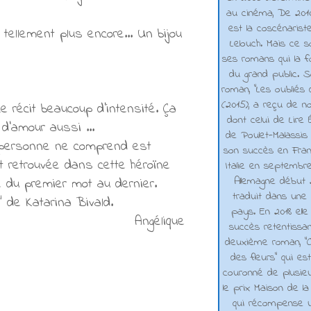
au cinéma, De 2010 
est la coscénarist
tellement plus encore... Un bijou
Lelouch. Mais ce s
ses romans qui la f
du grand public. 
roman, "Les oubliés
(2015), a reçu de n
 récit beaucoup d'intensité. Ça
dont celui de Lire 
 d'amour aussi ...
de Poulet-Malassis
e personne ne comprend est
son succès en Franc
 retrouvée dans cette héroïne
Italie en septembr
Allemagne début 2
 du premier mot au dernier.
traduit dans une 
 de Katarina Bivald.
pays. En 2018 elle
Angélique
succès retentissa
deuxième roman, "C
des fleurs" qui es
couronné de plusieu
le prix Maison de la
qui récompense 