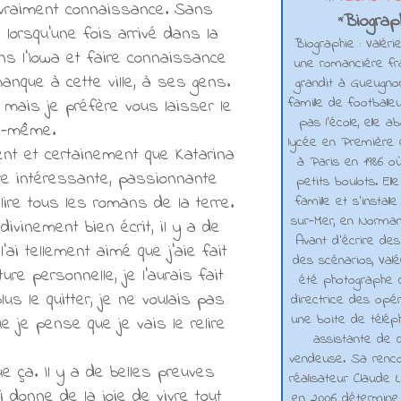
e vraiment connaissance. Sans
Biograph
*
lorsqu'une fois arrivé dans la
Biographie : Valéri
ans l'Iowa et faire connaissance
une romancière fra
anque à cette ville, à ses gens.
grandit à Gueugno
famille de footballe
, mais je préfère vous laisser le
pas l'école, elle 
us-même.
lycée en Première e
ent et certainement que Katarina
à Paris en 1986 où
ire intéressante, passionnante
petits boulots. El
ire tous les romans de la terre.
famille et s'installe
sur-Mer, en Normand
ivinement bien écrit, il y a de
Avant d’écrire de
ai tellement aimé que j'aie fait
des scénarios, Valé
ure personnelle, je l'aurais fait
été photographe d
lus le quitter, je ne voulais pas
directrice des opé
une boite de téléph
e je pense que je vais le relire
assistante de d
vendeuse. Sa renco
e ça. Il y a de belles preuves
réalisateur Claude L
i donne de la joie de vivre tout
en 2006 détermine 