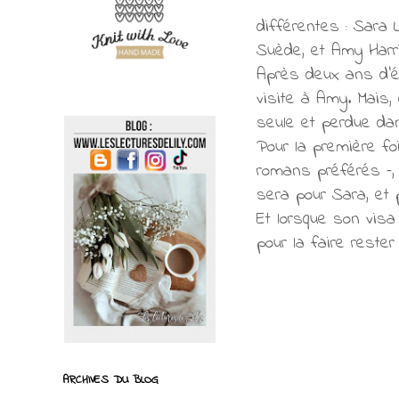
différentes : Sara L
Suède, et Amy Harris
Après deux ans d’éc
visite à Amy. Mais,
seule et perdue dan
Pour la première f
romans préférés –, q
sera pour Sara, et 
Et lorsque son visa
pour la faire reste
ARCHIVES DU BLOG