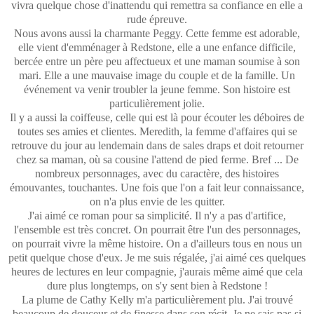
vivra quelque chose d'inattendu qui remettra sa confiance en elle a
rude épreuve.
Nous avons aussi la charmante Peggy. Cette femme est adorable,
elle vient d'emménager à Redstone, elle a une enfance difficile,
bercée entre un père peu affectueux et une maman soumise à son
mari. Elle a une mauvaise image du couple et de la famille. Un
événement va venir troubler la jeune femme. Son histoire est
particulièrement jolie.
Il y a aussi la coiffeuse, celle qui est là pour écouter les déboires de
toutes ses amies et clientes. Meredith, la femme d'affaires qui se
retrouve du jour au lendemain dans de sales draps et doit retourner
chez sa maman, où sa cousine l'attend de pied ferme. Bref ... De
nombreux personnages, avec du caractère, des histoires
émouvantes, touchantes. Une fois que l'on a fait leur connaissance,
on n'a plus envie de les quitter.
J'ai aimé ce roman pour sa simplicité. Il n'y a pas d'artifice,
l'ensemble est très concret. On pourrait être l'un des personnages,
on pourrait vivre la même histoire. On a d'ailleurs tous en nous un
petit quelque chose d'eux. Je me suis régalée, j'ai aimé ces quelques
heures de lectures en leur compagnie, j'aurais même aimé que cela
dure plus longtemps, on s'y sent bien à Redstone !
La plume de Cathy Kelly m'a particulièrement plu. J'ai trouvé
beaucoup de douceur et de finesse dans son récit. Je ne sais pas si