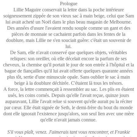
Prologue
Lillie Maguire conservait la lettre dans la poche intérieure
soigneusement zippée de son vieux sac à main beige, celui que Sam
lui avait acheté un Noël dans le plus beau magasin de Melbourne.
Des années d'usure l'avaient rendu souple comme un gant et des
pièces de monnaie se cachaient parfois dans les fentes de la
doublure, mais Lillie ne s'en souciait guère: c'était un souvenir de
lui.
De Sam, elle n'avait conservé que quelques objets, véritables
reliques: son oreiller, où elle décelait encore la parfum de ses
cheveux, la chemise qu'il portait le jour de son entrée à l'hôpital et la
bague de fiançailles qu'il lui avait offerte quelques quarante années
plus tôt, sertie d'une minuscule opale. Sans oublier le sac à main
beige à la doublure déchirée. C'étaient là tous les trésors.
A force, la lettre commençait à ressembler au sac. Les plis en étaient
usés, les coins cornés. Depuis qu'elle l'avait reçue, quinze jours
auparavant, Lillie l'avait relue si souvent qu'elle aurait pu la réciter
par cœur. Elle était signée de Seth, le demi-frère du bout du monde
dont elle ignorait l'existence jusqu'alors, son seul lien avec une mère
qu'elle n'avait jamais connue.
S'il vous plaît, venez. J'aimerais tant vous rencontrer, et Frankie