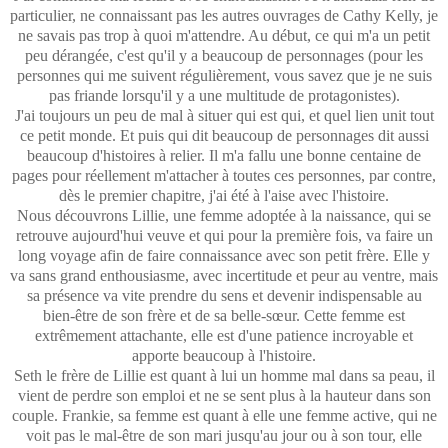
particulier, ne connaissant pas les autres ouvrages de Cathy Kelly, je
ne savais pas trop à quoi m'attendre. Au début, ce qui m'a un petit
peu dérangée, c'est qu'il y a beaucoup de personnages (pour les
personnes qui me suivent régulièrement, vous savez que je ne suis
pas friande lorsqu'il y a une multitude de protagonistes).
J'ai toujours un peu de mal à situer qui est qui, et quel lien unit tout
ce petit monde. Et puis qui dit beaucoup de personnages dit aussi
beaucoup d'histoires à relier. Il m'a fallu une bonne centaine de
pages pour réellement m'attacher à toutes ces personnes, par contre,
dès le premier chapitre, j'ai été à l'aise avec l'histoire.
Nous découvrons Lillie, une femme adoptée à la naissance, qui se
retrouve aujourd'hui veuve et qui pour la première fois, va faire un
long voyage afin de faire connaissance avec son petit frère. Elle y
va sans grand enthousiasme, avec incertitude et peur au ventre, mais
sa présence va vite prendre du sens et devenir indispensable au
bien-être de son frère et de sa belle-sœur. Cette femme est
extrêmement attachante, elle est d'une patience incroyable et
apporte beaucoup à l'histoire.
Seth le frère de Lillie est quant à lui un homme mal dans sa peau, il
vient de perdre son emploi et ne se sent plus à la hauteur dans son
couple. Frankie, sa femme est quant à elle une femme active, qui ne
voit pas le mal-être de son mari jusqu'au jour ou à son tour, elle