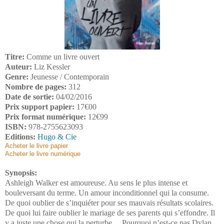
Titre:
Comme un livre ouvert
Auteur:
Liz Kessler
Genre:
Jeunesse / Contemporain
Nombre de pages:
312
Date de sortie:
04/02/2016
Prix support papier:
17€00
Prix format numérique:
12€99
ISBN:
978-2755623093
Editions:
Hugo & Cie
Acheter le livre papier
Acheter le livre numérique
Synopsis:
Ashleigh Walker est amoureuse. Au sens le plus intense et
bouleversant du terme. Un amour inconditionnel qui la consume.
De quoi oublier de s’inquiéter pour ses mauvais résultats scolaires.
De quoi lui faire oublier le mariage de ses parents qui s’effondre. Il
y a juste une chose qui la perturbe… Pourquoi n’est-ce pas Dylan,