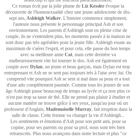
Ce roman écrit par la jolie plume de
Liz Kessler
évoque la
découverte de l'homosexualité chez une jeune adolescente de dix-
sept ans,
Ashleigh Walker
. L'histoire commence simplement,
l'auteure nous présente le personnage principal Ash et son
environnement. Les parents d'Ashleigh sont en pleine crise de
couple, ils ne s'entendent plus, les moments passés à la maison ne
sont donc pas très agréables pour la jeune fille. Ashleigh essaie au
maximum de s'aérer l'esprit, et pour cela, elle passe du bon temps
avec sa meilleure amie
Cat
, mais cette dernière va
malheureusement vite lui tourner le dos. Ash est également en
couple avec
Dylan
, un jeune et beau garçon, mais Dylan est trop
entreprenant et Ash ne se sent pas toujours très à l'aise avec lui. On
comprend vite pourquoi Ash se sent si mal dans sa peau et a tout
d'une ado complètement paumée. Comme tous les jeunes de son
âge Ashleigh passe beaucoup de temps au lycée et ça non plus ce
n'est pas trop sa tasse de thé. Elle ne prend pas plaisir à étudier et
aucune matière ne trouve grâce à ses yeux, jusqu'au jour où un
professeur d'Anglais,
Mademoiselle Murray
, fait irruption dans la
salle de classe. Cette femme va changer la vie d'Ashleigh...
Les sentiments et émotions d'Ash pour son petit ami, pour sa
copine, pour ses parents ou pour sa prof, nous sont très bien
retranscrits. Plus nous avançons dans notre lecture et plus "ce