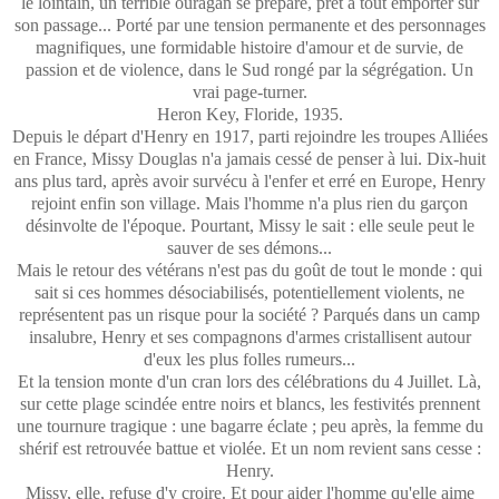
le lointain, un terrible ouragan se prépare, prêt à tout emporter sur
son passage... Porté par une tension permanente et des personnages
magnifiques, une formidable histoire d'amour et de survie, de
passion et de violence, dans le Sud rongé par la ségrégation. Un
vrai page-turner.
Heron Key, Floride, 1935.
Depuis le départ d'Henry en 1917, parti rejoindre les troupes Alliées
en France, Missy Douglas n'a jamais cessé de penser à lui. Dix-huit
ans plus tard, après avoir survécu à l'enfer et erré en Europe, Henry
rejoint enfin son village. Mais l'homme n'a plus rien du garçon
désinvolte de l'époque. Pourtant, Missy le sait : elle seule peut le
sauver de ses démons...
Mais le retour des vétérans n'est pas du goût de tout le monde : qui
sait si ces hommes désociabilisés, potentiellement violents, ne
représentent pas un risque pour la société ? Parqués dans un camp
insalubre, Henry et ses compagnons d'armes cristallisent autour
d'eux les plus folles rumeurs...
Et la tension monte d'un cran lors des célébrations du 4 Juillet. Là,
sur cette plage scindée entre noirs et blancs, les festivités prennent
une tournure tragique : une bagarre éclate ; peu après, la femme du
shérif est retrouvée battue et violée. Et un nom revient sans cesse :
Henry.
Missy, elle, refuse d'y croire. Et pour aider l'homme qu'elle aime