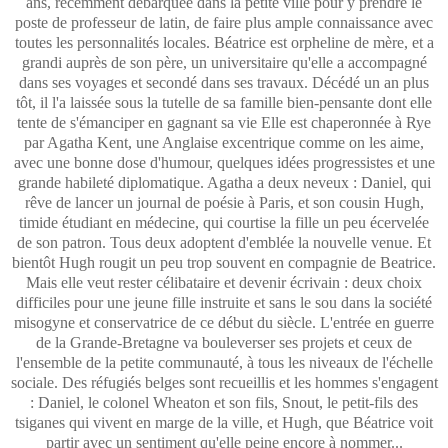
ans, récemment débarquée dans la petite ville pour y prendre le
poste de professeur de latin, de faire plus ample connaissance avec
toutes les personnalités locales. Béatrice est orpheline de mère, et a
grandi auprès de son père, un universitaire qu'elle a accompagné
dans ses voyages et secondé dans ses travaux. Décédé un an plus
tôt, il l'a laissée sous la tutelle de sa famille bien-pensante dont elle
tente de s'émanciper en gagnant sa vie Elle est chaperonnée à Rye
par Agatha Kent, une Anglaise excentrique comme on les aime,
avec une bonne dose d'humour, quelques idées progressistes et une
grande habileté diplomatique. Agatha a deux neveux : Daniel, qui
rêve de lancer un journal de poésie à Paris, et son cousin Hugh,
timide étudiant en médecine, qui courtise la fille un peu écervelée
de son patron. Tous deux adoptent d'emblée la nouvelle venue. Et
bientôt Hugh rougit un peu trop souvent en compagnie de Beatrice.
Mais elle veut rester célibataire et devenir écrivain : deux choix
difficiles pour une jeune fille instruite et sans le sou dans la société
misogyne et conservatrice de ce début du siècle. L'entrée en guerre
de la Grande-Bretagne va bouleverser ses projets et ceux de
l'ensemble de la petite communauté, à tous les niveaux de l'échelle
sociale. Des réfugiés belges sont recueillis et les hommes s'engagent
: Daniel, le colonel Wheaton et son fils, Snout, le petit-fils des
tsiganes qui vivent en marge de la ville, et Hugh, que Béatrice voit
partir avec un sentiment qu'elle peine encore à nommer...