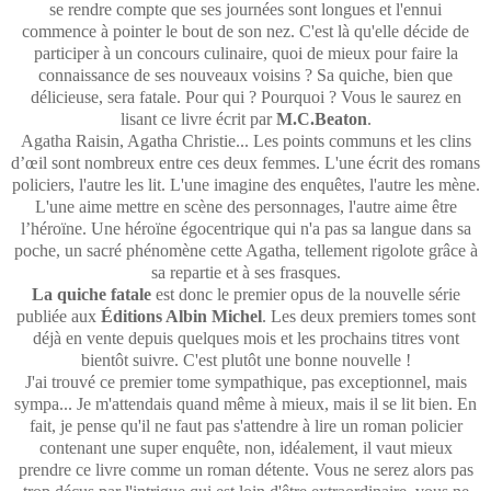
se rendre compte que ses journées sont longues et l'ennui
commence à pointer le bout de son nez. C'est là qu'elle décide de
participer à un concours culinaire, quoi de mieux pour faire la
connaissance de ses nouveaux voisins ? Sa quiche, bien que
délicieuse, sera fatale. Pour qui ? Pourquoi ? Vous le saurez en
lisant ce livre écrit par
M.C.Beaton
.
Agatha Raisin, Agatha Christie... Les points communs et les clins
d’œil sont nombreux entre ces deux femmes. L'une écrit des romans
policiers, l'autre les lit. L'une imagine des enquêtes, l'autre les mène.
L'une aime mettre en scène des personnages, l'autre aime être
l’héroïne. Une héroïne égocentrique qui n'a pas sa langue dans sa
poche, un sacré phénomène cette Agatha, tellement rigolote grâce à
sa repartie et à ses frasques.
La quiche fatale
est donc le premier opus de la nouvelle série
publiée aux
Éditions Albin Michel
. Les deux premiers tomes sont
déjà en vente depuis quelques mois et les prochains titres vont
bientôt suivre. C'est plutôt une bonne nouvelle !
J'ai trouvé ce premier tome sympathique, pas exceptionnel, mais
sympa... Je m'attendais quand même à mieux, mais il se lit bien. En
fait, je pense qu'il ne faut pas s'attendre à lire un roman policier
contenant une super enquête, non, idéalement, il vaut mieux
prendre ce livre comme un roman détente. Vous ne serez alors pas