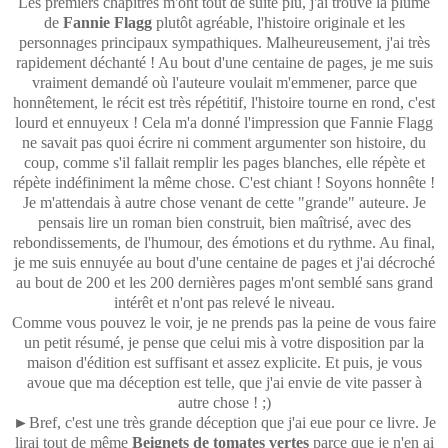
Les premiers chapitres m'ont tout de suite plu, j'ai trouvé la plume
de
Fannie Flagg
plutôt agréable, l'histoire originale et les
personnages principaux sympathiques. Malheureusement, j'ai très
rapidement déchanté ! Au bout d'une centaine de pages, je me suis
vraiment demandé où l'auteure voulait m'emmener, parce que
honnêtement, le récit est très répétitif, l'histoire tourne en rond, c'est
lourd et ennuyeux ! Cela m'a donné l'impression que Fannie Flagg
ne savait pas quoi écrire ni comment argumenter son histoire, du
coup, comme s'il fallait remplir les pages blanches, elle répète et
répète indéfiniment la même chose. C'est chiant ! Soyons honnête !
Je m'attendais à autre chose venant de cette "grande" auteure. Je
pensais lire un roman bien construit, bien maîtrisé, avec des
rebondissements, de l'humour, des émotions et du rythme. Au final,
je me suis ennuyée au bout d'une centaine de pages et j'ai décroché
au bout de 200 et les 200 dernières pages m'ont semblé sans grand
intérêt et n'ont pas relevé le niveau.
Comme vous pouvez le voir, je ne prends pas la peine de vous faire
un petit résumé, je pense que celui mis à votre disposition par la
maison d'édition est suffisant et assez explicite. Et puis, je vous
avoue que ma déception est telle, que j'ai envie de vite passer à
autre chose ! ;)
►Bref, c'est une très grande déception que j'ai eue pour ce livre. Je
lirai tout de même
Beignets de tomates vertes
parce que je n'en ai