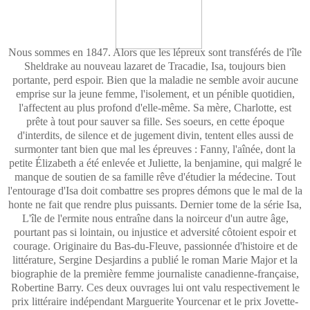
Nous sommes en 1847. Alors que les lépreux sont transférés de l'île
Sheldrake au nouveau lazaret de Tracadie, Isa, toujours bien
portante, perd espoir. Bien que la maladie ne semble avoir aucune
emprise sur la jeune femme, l'isolement, et un pénible quotidien,
l'affectent au plus profond d'elle-même. Sa mère, Charlotte, est
prête à tout pour sauver sa fille. Ses soeurs, en cette époque
d'interdits, de silence et de jugement divin, tentent elles aussi de
surmonter tant bien que mal les épreuves : Fanny, l'aînée, dont la
petite Élizabeth a été enlevée et Juliette, la benjamine, qui malgré le
manque de soutien de sa famille rêve d'étudier la médecine. Tout
l'entourage d'Isa doit combattre ses propres démons que le mal de la
honte ne fait que rendre plus puissants. Dernier tome de la série Isa,
L'île de l'ermite nous entraîne dans la noirceur d'un autre âge,
pourtant pas si lointain, ou injustice et adversité côtoient espoir et
courage. Originaire du Bas-du-Fleuve, passionnée d'histoire et de
littérature, Sergine Desjardins a publié le roman Marie Major et la
biographie de la première femme journaliste canadienne-française,
Robertine Barry. Ces deux ouvrages lui ont valu respectivement le
prix littéraire indépendant Marguerite Yourcenar et le prix Jovette-