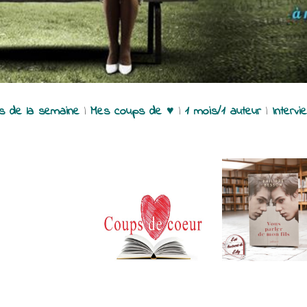
es de la semaine
|
Mes coups de ♥
|
1 mois/1 auteur
|
Intervi