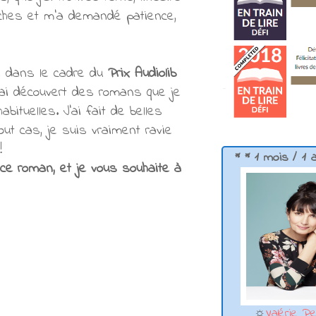
ches et m'a demandé patience,
té dans le cadre du
Prix Audiolib
j'ai découvert des romans que je
ituelles. J'ai fait de belles
out cas, je suis vraiment ravie
!
* * 1 mois / 1 
ce roman, et je vous souhaite à
)
☼
Valérie Pe