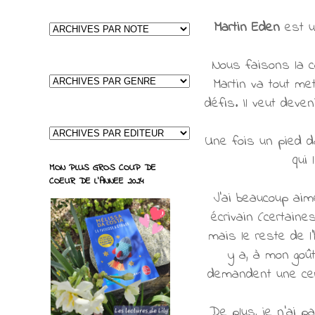
Martin Eden
est un
Nous faisons la 
Martin va tout me
défis. Il veut deven
Une fois un pied d
qui 
MON PLUS GROS COUP DE
COEUR DE L'ANNEE 2024
J'ai beaucoup aim
écrivain (certaine
mais le reste de l
y a, à mon goût
demandent une certa
De plus, je n'ai p