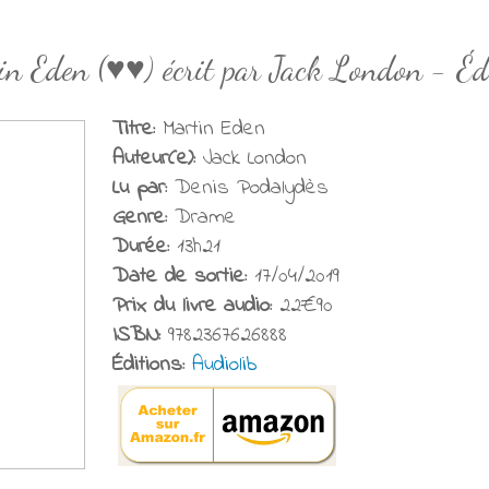
in Eden (♥♥) écrit par Jack London - Éd
Titre:
Martin Eden
Auteur(e):
Jack London
Lu par:
Denis Podalydès
Genre:
Drame
Durée:
13h21
Date de sortie:
17/04/2019
Prix du livre audio:
22€90
ISBN:
9782367626888
Éditions:
Audiolib