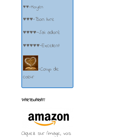
♥♥-Moyen
♥♥♥-Bon livre
♥♥♥♥-J'ai adoré
♥♥♥♥♥-Excellent
-Coup de
cœur
PARTENARIAT
Cliquez sur l'image, vos