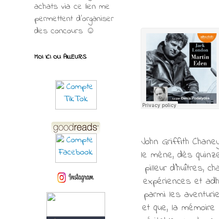
achats via ce lien me
permettent d’organiser
des concours ☺
MOI ICI OU AILLEURS
John Griffith Chane
le mène, dès quinze
pilleur d’huîtres,
expériences et adhè
parmi les aventuri
et que, la mémoire p