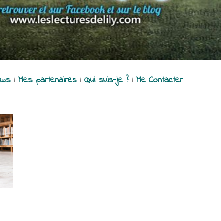
ews
|
Mes partenaires
|
Qui suis-je ?
|
Me Contacter