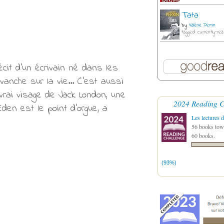
Tata
by
Valérie Perrin
tagged: currently-rea
écit d’un écrivain né dans les
anche sur la vie... C’est aussi
vrai visage de Jack London, une
2024 Reading C
den est le point d’orgue, a
Les lectures d
56 books towa
60 books.
(93%)