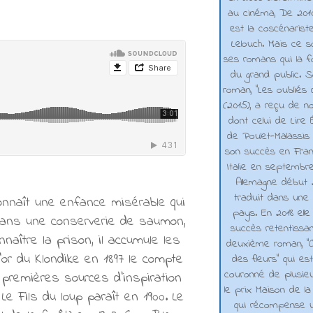
au cinéma, De 2010 
est la coscénarist
Lelouch. Mais ce s
ses romans qui la f
du grand public. 
roman, "Les oubliés
(2015), a reçu de n
dont celui de Lire 
de Poulet-Malassis
son succès en Franc
Italie en septembr
Allemagne début 2
traduit dans une 
connaît une enfance misérable qui
pays. En 2018 elle
r dans une conserverie de saumon,
succès retentissa
naître la prison, il accumule les
deuxième roman, "C
’or du Klondike en 1897 le compte
des fleurs" qui es
couronné de plusieu
 premières sources d’inspiration
le prix Maison de la
Le Fils du loup paraît en 1900. Le
qui récompense 