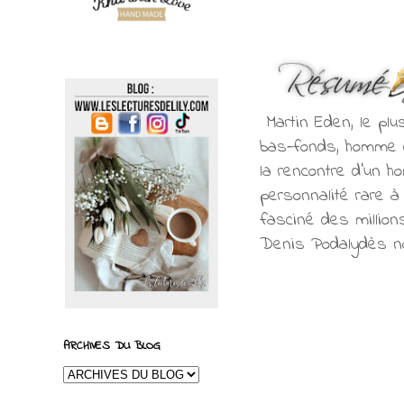
Martin Eden, le pl
bas-fonds, homme de
la rencontre d’un h
personnalité rare à
fasciné des million
Denis Podalydès nou
ARCHIVES DU BLOG