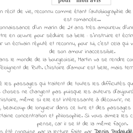
 récit de vie, reconnu comme étant l'autobiographie d
est romancée...
connaissance d'un marin de 21 ans très amoureux d'
ttre en œuvre pour séduire sa belle : s'instruire et éc
ir un écrivain réputé et reconnu, pour lui, c'est cela qui
de son amour inaccessible.
ans le monde de la bourgeoisie, Martin va se rendre co
l'éloignent de Ruth. L'histoire d'amour est belle, mais ter
é les passages qui traitent de toutes les difficultés qu
s choses ne changent pas puisque les auteurs d'aujourd
'histoire, même si elle est intéressante à découvrir, ne
, beaucoup de longueur dans ce livre et des passages tr
ine concentration et philosophie. Si vous aimez les cla
pense, car il se lit de la même façon.
as été conquise par la lecture faite par
Denis Podalyd