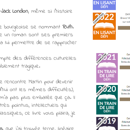
e
Jack London
, même si l'histoire
une bourgeoise se nommant
Ruth
.
rire un roman sont ses premiers
 va lui permettre de se rapprocher
mpte des différences culturelles
riblement tragique.
e rencontre Martin pour devenir
'hui ont les mêmes difficultés),
 m'a pas plus emballée que ça. Il
ès pointus, intellectuels qui
ssiques, ce livre vous plaira, je
ès
, que j'ai trouvée terne, linéaire