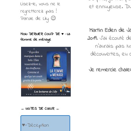
Lisez-le, vous ne le
et ennuyeuse. Du
regretterez pas !
Parole de Lily 😉
Martin Eden de J
MON DERNIER COUP DE ♥ : La
2019
. J'ai écouté 
femme de ménage
n'aurais pas lu
découvertes, eu d
Je remercie chaleu
→ NOTES DE CŒUR ←
♥-Déception