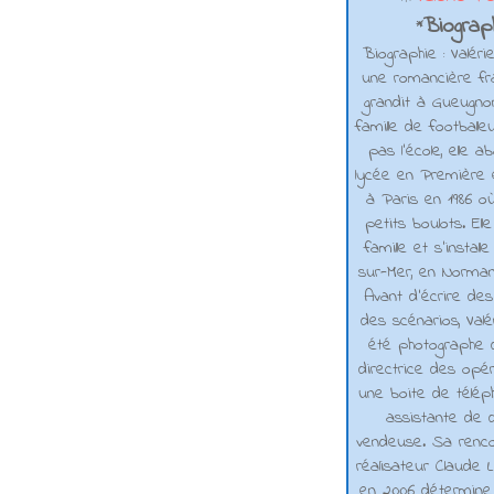
Biograph
*
Biographie : Valéri
une romancière fra
grandit à Gueugno
famille de footballe
pas l'école, elle 
lycée en Première e
à Paris en 1986 où
petits boulots. El
famille et s'installe
sur-Mer, en Normand
Avant d’écrire de
des scénarios, Valé
été photographe d
directrice des opé
une boite de téléph
assistante de d
vendeuse. Sa renco
réalisateur Claude L
en 2006 détermine 