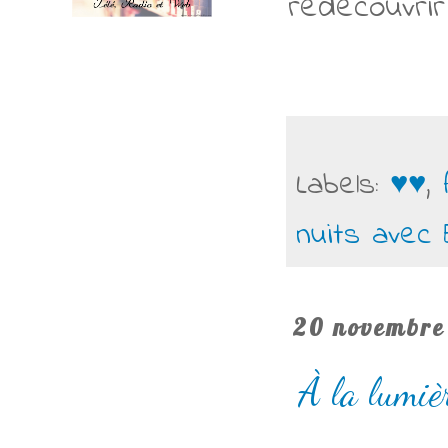
redécouvrir
Labels:
♥♥
,
nuits ave
20 novembre
À la lumièr