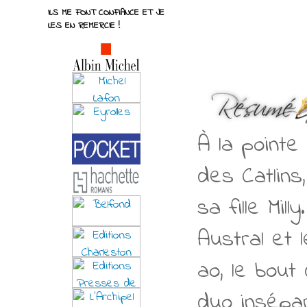
ILS ME FONT CONFIANCE ET JE
LES EN REMERCIE !
À la pointe
des Catlins
sa fille Mil
Austral et 
ao, le bout
duo insépar