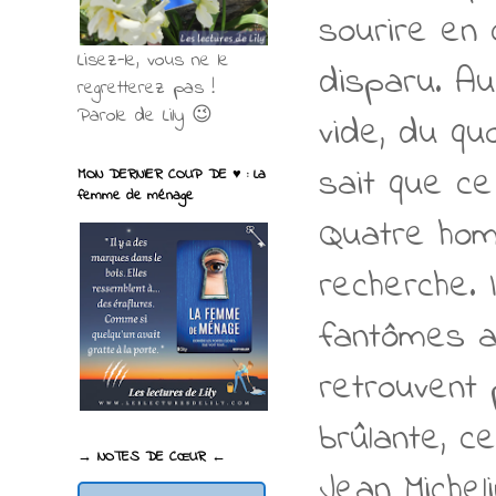
sourire en 
Lisez-le, vous ne le
disparu. Au
regretterez pas !
Parole de Lily 😉
vide, du quo
sait que ce
MON DERNIER COUP DE ♥ : La
femme de ménage
Quatre homm
recherche.
fantômes a
retrouvent 
brûlante, c
→ NOTES DE CŒUR ←
Jean Michel