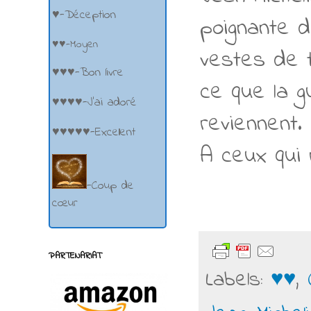
♥-Déception
poignante d
♥♥-Moyen
vestes de t
♥♥♥-Bon livre
ce que la g
♥♥♥♥-J'ai adoré
reviennent.
♥♥♥♥♥-Excellent
A ceux qui 
-Coup de
cœur
PARTENARIAT
Labels:
♥♥
,