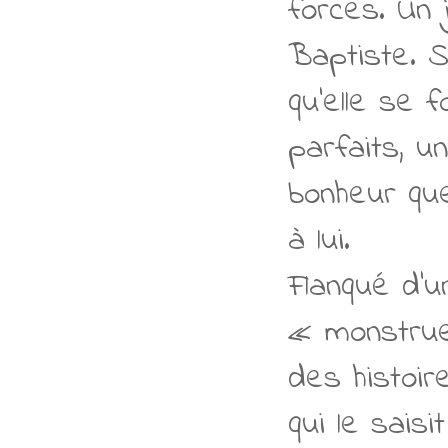
forces. Un 
Baptiste. S
qu’elle se 
parfaits, u
bonheur que
à lui.
Flanqué d’u
« monstrue
des histoir
qui le sais