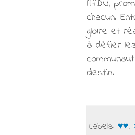
l'ADN, prom
chacun. Ent
gloire et r
à défier le
communauté
destin.
Labels:
♥♥
,