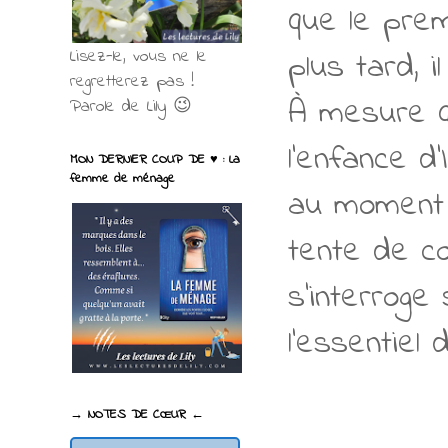
que le prem
plus tard, i
Lisez-le, vous ne le
regretterez pas !
À mesure q
Parole de Lily 😉
l’enfance d
MON DERNIER COUP DE ♥ : La
femme de ménage
au moment 
tente de co
s’interroge
l’essentiel
→ NOTES DE CŒUR ←