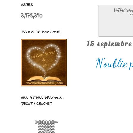
VISITES
Affichag
3,978,390
LES LUS DE MON CŒUR
15 septembre
N'oublie
MES AUTRES PASSIONS :
TRICOT / CROCHET