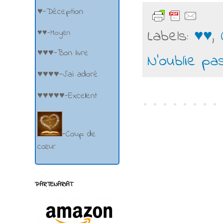
♥-Déception
Labels:
♥♥
,
♥♥-Moyen
♥♥♥-Bon livre
N'oublie pa
♥♥♥♥-J'ai adoré
♥♥♥♥♥-Excellent
-Coup de
cœur
PARTENARIAT