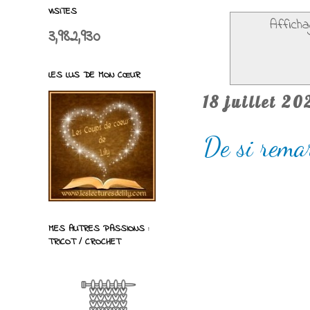
VISITES
Afficha
3,982,930
LES LUS DE MON CŒUR
18 juillet 20
De si rema
MES AUTRES PASSIONS :
TRICOT / CROCHET