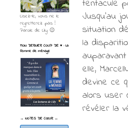
tentacule p
Jusqu'au jo
Lisez-le, vous ne le
regretterez pas !
situation dé
Parole de Lily 😉
la disparit
MON DERNIER COUP DE ♥ : La
femme de ménage
auparavant 
elle, Marce
devine ce qu
alors user 
révéler la v
→ NOTES DE CŒUR ←