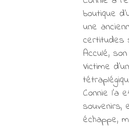
Connie a ré
boutique d’
une ancienn
certitudes 
Acculé, son 
Victime d’u
tétraplégi
Connie l’a 
souvenirs, 
échappe, mai