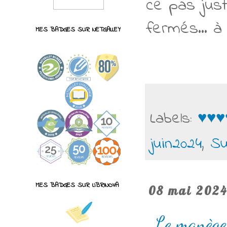
ce pas just
fermés... à
MES BADGES SUR NETGALLEY
Labels:
♥♥♥
juin2024
,
Su
MES BADGES SUR LIBRINOVA
08 mai 202
Le manège