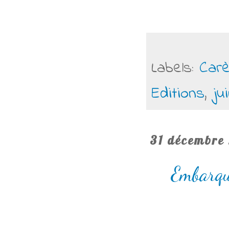
Labels:
Car
Editions
,
ju
31 décembre
Embarqu