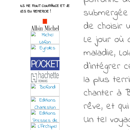
ILS ME FONT CONFIANCE ET JE
submergée p
LES EN REMERCIE !
de choisir 
Le jour où 
maladie, Lo
d'intégrer c
la plus ter
chanter à 
rêve, et qu
Un tel voya