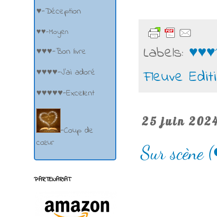
♥-Déception
♥♥-Moyen
Labels:
♥♥♥
♥♥♥-Bon livre
Fleuve Edit
♥♥♥♥-J'ai adoré
♥♥♥♥♥-Excellent
25 juin 202
-Coup de
cœur
Sur scène (
PARTENARIAT