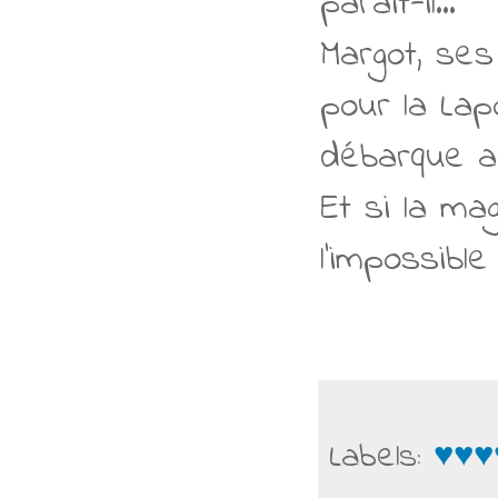
paraît-il...
Margot, ses
pour la Lap
débarque a
Et si la ma
l'impossible 
Labels:
♥♥♥