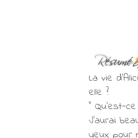
La vie d'Al
elle ?
" Qu'est-ce
J'aurai be
yeux pour m