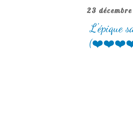
23 décembre
L'épique s
(❤️❤️❤️❤️