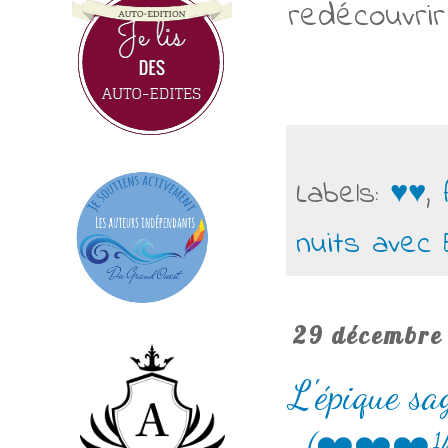
redécouvrir
Labels:
♥♥
,
nuits ave
29 décembre
L'épique sa
(❤️❤️❤️½)