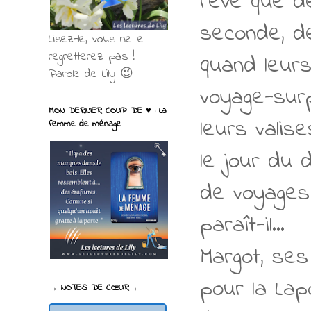
rêve que de
seconde, de
Lisez-le, vous ne le
regretterez pas !
quand leurs
Parole de Lily 😉
voyage-surp
MON DERNIER COUP DE ♥ : La
leurs valis
femme de ménage
le jour du 
de voyages 
paraît-il...
Margot, ses
pour la Lap
→ NOTES DE CŒUR ←