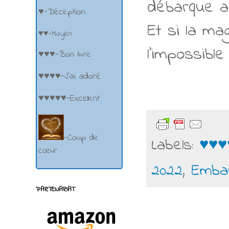
débarque a
♥-Déception
Et si la ma
♥♥-Moyen
l'impossible 
♥♥♥-Bon livre
♥♥♥♥-J'ai adoré
♥♥♥♥♥-Excellent
-Coup de
Labels:
♥♥♥
cœur
2022
,
Emba
PARTENARIAT