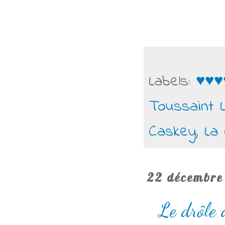
Labels:
♥♥♥
Toussaint 
Caskey
,
La
22 décembre
Le drôle 