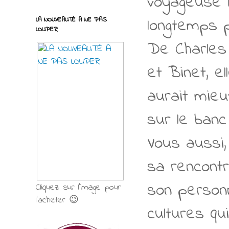
voyageuse l
longtemps 
LA NOUVEAUTÉ A NE PAS
LOUPER
De Charles
et Binet, e
aurait mieu
sur le banc
Vous aussi,
sa rencont
son person
Cliquez sur l'image pour
l'acheter 😉
cultures qui