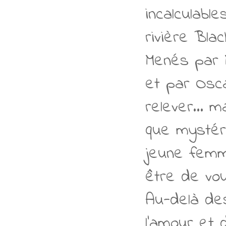
incalculabl
rivière Bla
Menés par M
et par Osca
relever… ma
que mystér
jeune femm
être de vou
Au-delà de
l'amour et d