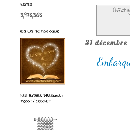
VISITES
Afficha
3,978,368
LES LUS DE MON CŒUR
31 décembre
Embarqu
MES AUTRES PASSIONS :
TRICOT / CROCHET