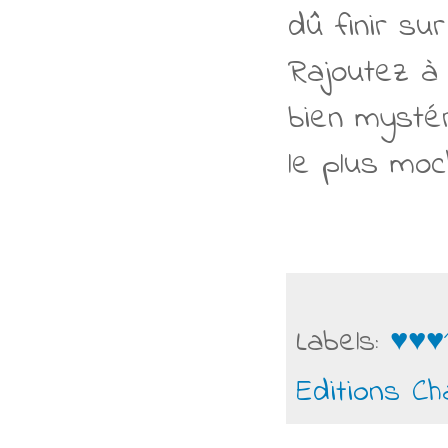
dû finir sur
Rajoutez à 
bien mystér
le plus mo
Labels:
♥♥♥
Editions Ch