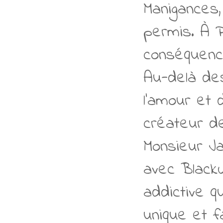
Manigances,
permis. À P
conséquence
Au-delà de
l'amour et d
créateur de
Monsieur Ja
avec Black
addictive q
unique et f