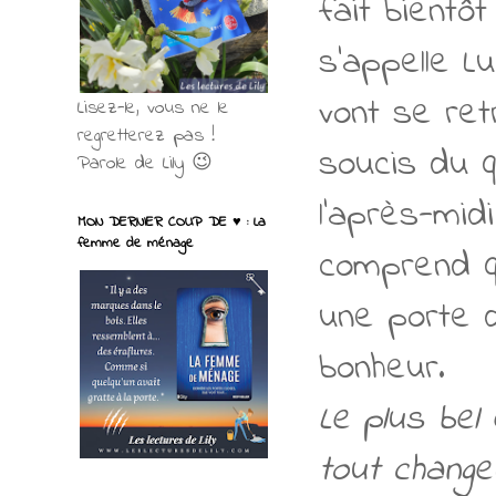
fait bientôt
s'appelle Lu
vont se ret
Lisez-le, vous ne le
regretterez pas !
soucis du qu
Parole de Lily 😉
l'après-mid
MON DERNIER COUP DE ♥ : La
femme de ménage
comprend qu'
une porte d
bonheur.
Le plus bel
tout changer