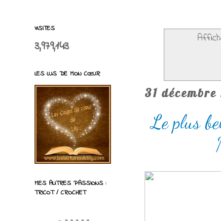
VISITES
Affich
3,979,143
LES LUS DE MON CŒUR
31 décembre
Le plus be
MES AUTRES PASSIONS :
TRICOT / CROCHET