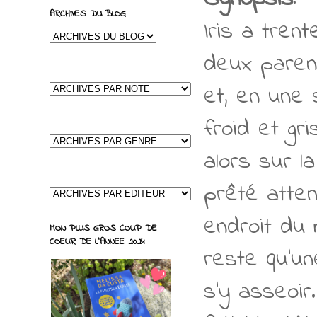
ARCHIVES DU BLOG
Iris a tren
deux parent
et, en une 
froid et gr
alors sur l
prêté atten
endroit du m
MON PLUS GROS COUP DE
COEUR DE L'ANNEE 2024
reste qu'une
s'y asseoir