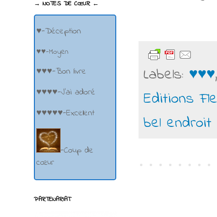
→ NOTES DE CŒUR ←
♥-Déception
♥♥-Moyen
Labels:
♥♥♥
♥♥♥-Bon livre
♥♥♥♥-J'ai adoré
Editions Fl
♥♥♥♥♥-Excellent
bel endroit
-Coup de
cœur
PARTENARIAT