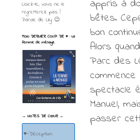
appris à d
Lisez-le, vous ne le
regretterez pas !
bêtes. Cepe
Parole de Lily 😉
bon continu
MON DERNIER COUP DE ♥ : La
Alors quan
femme de ménage
Parc des Lé
commence à
spectacle é
Manuel, mai
passer cet
→ NOTES DE CŒUR ←
♥-Déception