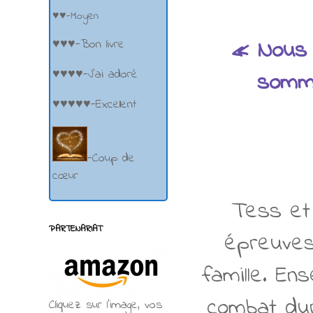
♥♥-Moyen
« Nous a
♥♥♥-Bon livre
♥♥♥♥-J'ai adoré
somme
♥♥♥♥♥-Excellent
-Coup de
cœur
Tess et 
PARTENARIAT
épreuves 
famille. Ens
combat dur
Cliquez sur l'image, vos