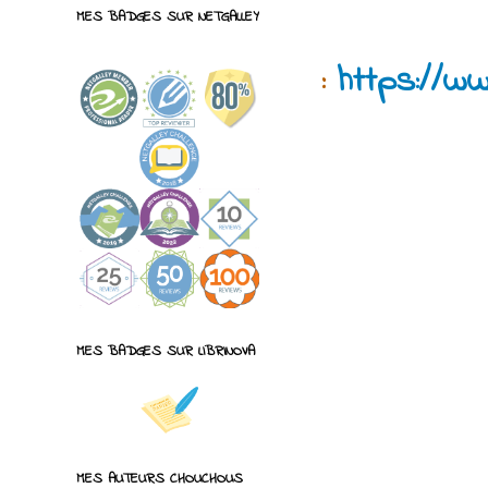
MES BADGES SUR NETGALLEY
:
https://ww
MES BADGES SUR LIBRINOVA
MES AUTEURS CHOUCHOUS