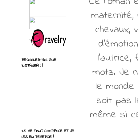
Ce roman é
maternité,
chevaux, v
d'émotion
l'autrice
REJOIGNEZ-MOI SUR
INSTAGRAM !
mots. Je n
le monde 
soit pas 
même si ce
ILS ME FONT CONFIANCE ET JE
LES EN REMERCIE !