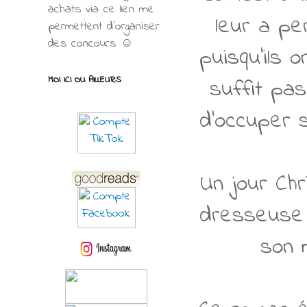
achats via ce lien me
leur a pe
permettent d’organiser
des concours ☺
puisqu'ils 
suffit pas
MOI ICI OU AILLEURS
d'occuper 
Un jour Ch
dresseuse 
son m