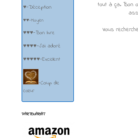
tout à ça. Bon o
♥-Déception
ass
♥♥-Moyen
Vous recherch
♥♥♥-Bon livre
♥♥♥♥-J'ai adoré
♥♥♥♥♥-Excellent
-Coup de
cœur
PARTENARIAT