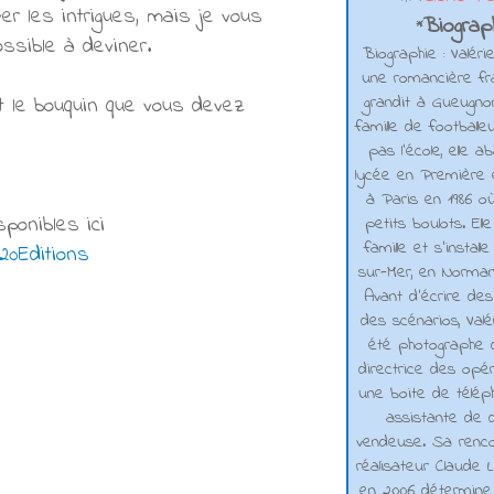
er les intrigues, mais je vous
Biograph
*
ssible à deviner.
Biographie : Valéri
une romancière fra
grandit à Gueugno
 le bouquin que vous devez
famille de footballe
pas l'école, elle 
lycée en Première e
à Paris en 1986 où
ponibles ici
petits boulots. El
famille et s'installe
%20Editions
sur-Mer, en Normand
Avant d’écrire de
des scénarios, Valé
été photographe d
directrice des opé
une boite de téléph
assistante de d
vendeuse. Sa renco
réalisateur Claude L
en 2006 détermine 