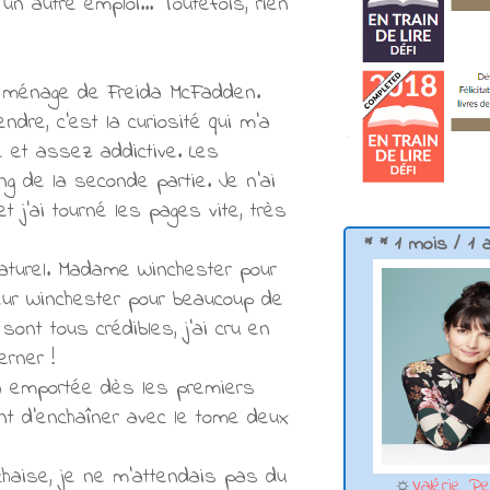
un autre emploi... Toutefois, rien
e ménage de Freida McFadden.
dre, c'est la curiosité qui m'a
ale et assez addictive. Les
g de la seconde partie. Je n'ai
t j'ai tourné les pages vite, très
* * 1 mois / 1 
 naturel. Madame Winchester pour
eur Winchester pour beaucoup de
ont tous crédibles, j'ai cru en
rner !
'a emportée dès les premiers
oint d'enchaîner avec le tome deux
chaise, je ne m'attendais pas du
☼
Valérie Pe