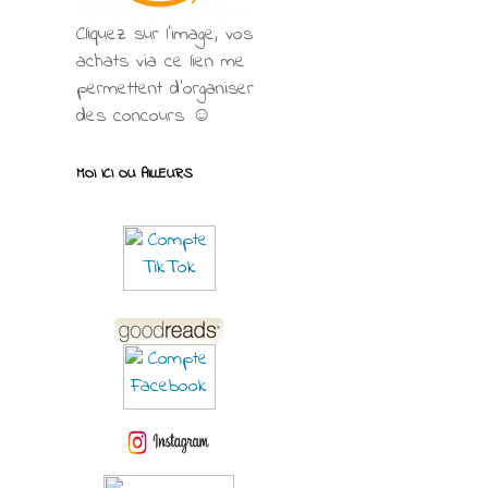
Cliquez sur l'image, vos
achats via ce lien me
permettent d’organiser
des concours ☺
MOI ICI OU AILLEURS