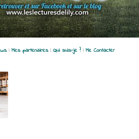
ews
|
Mes partenaires
|
Qui suis-je ?
|
Me Contacter