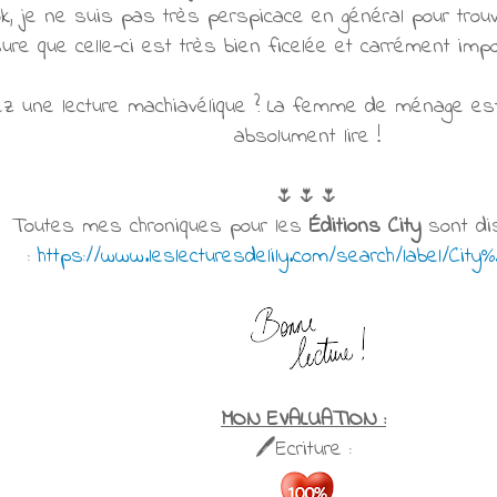
k, je ne suis pas très perspicace en général pour trouv
ure que celle-ci est très bien ficelée et carrément impo
ez une lecture machiavélique ? La femme de ménage est
absolument lire !
🌷🌷🌷
Toutes mes chroniques pour les
Éditions City
sont dis
:
https://www.leslecturesdelily.com/search/label/City
MON EVALUATION :
🖊Ecriture :