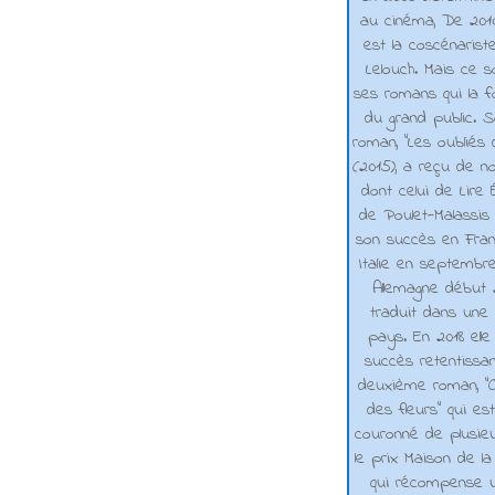
au cinéma, De 2010 
est la coscénarist
Lelouch. Mais ce s
ses romans qui la f
du grand public. 
roman, "Les oubliés
(2015), a reçu de n
dont celui de Lire 
de Poulet-Malassis
son succès en Franc
Italie en septembr
Allemagne début 2
traduit dans une 
pays. En 2018 elle
succès retentissa
deuxième roman, "C
des fleurs" qui es
couronné de plusieu
le prix Maison de la
qui récompense 