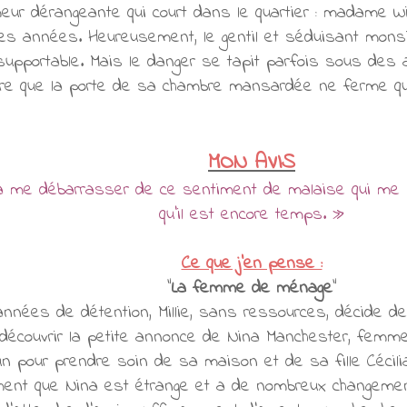
eur dérangeante qui court dans le quartier : madame W
lques années. Heureusement, le gentil et séduisant mons
 supportable. Mais le danger se tapit parfois sous de
uvre que la porte de sa chambre mansardée ne ferme que 
MON AVIS
à me débarrasser de ce sentiment de malaise qui me so
qu'il est encore temps. »
Ce que j'en pense :
"
La femme de ménage
"
nnées de détention, Millie, sans ressources, décide de
découvrir la petite annonce de Nina Manchester, femme
un pour prendre soin de sa maison et de sa fille Cécilia. 
ement que Nina est étrange et a de nombreux changement