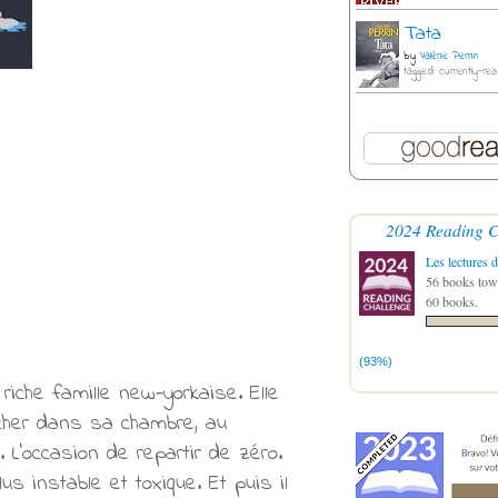
Tata
by
Valérie Perrin
tagged: currently-rea
2024 Reading C
Les lectures d
56 books towa
60 books.
(93%)
riche famille new-yorkaise. Elle
oucher dans sa chambre, au
 L'occasion de repartir de zéro.
 instable et toxique. Et puis il