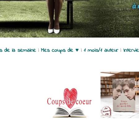
es de la semaine
|
Mes coups de ♥
|
1 mois/1 auteur
|
Intervi