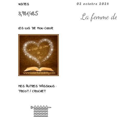
VISITES
02 octobre 2024
3,981,485
La femme de 
LES LUS DE MON CŒUR
MES AUTRES PASSIONS :
TRICOT / CROCHET