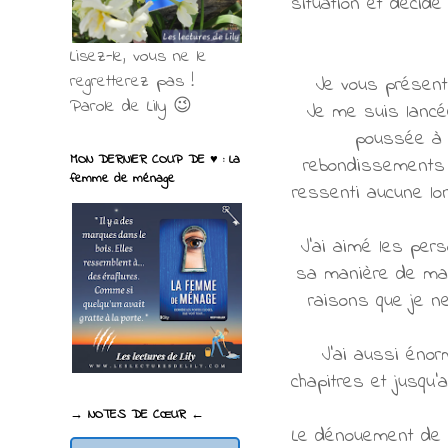
situation et décide
Lisez-le, vous ne le
regretterez pas !
Je vous présent
Parole de Lily 😉
Je me suis lancée
poussée à ou
MON DERNIER COUP DE ♥ : La
rebondissements s
femme de ménage
ressenti aucune lon
J'ai aimé les pers
sa manière de mani
raisons que je ne
J'ai aussi éno
chapitres et jusqu'
→ NOTES DE CŒUR ←
Le dénouement de l