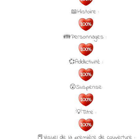
📖Histoire :
👪Personnages :
💞Addictivité :
😮Suspense:
💡Titre :
📕Visuel de la première de couverture :