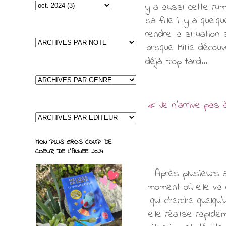
y a aussi cette rum
sa fille il y a que
rendre la situation
lorsque Millie déco
déjà trop tard...
«
Je n'arrive pas 
MON PLUS GROS COUP DE
COEUR DE L'ANNEE 2024
Après plusieurs a
moment où elle va 
qui cherche quelqu'
elle réalise rapid