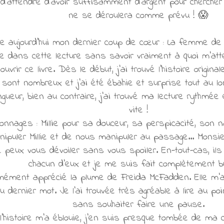
 d'attendre d'avoir suffisamment d'argent pour chercher 
ne se déroulera comme prévu ! 😱
e aujourd'hui mon dernier coup de cœur : La femme d
 dans cette lecture sans savoir vraiment à quoi m'atten
vrir ce livre. Dès le début, j'ai trouvé l'histoire origin
ont nombreux et j'ai été ébahie et surprise tout au lon
gueur, bien au contraire, j'ai trouvé ma lecture rythmée e
vite !
onnages : Millie pour sa douceur, sa perspicacité, son
puler Millie et de nous manipuler au passage... Monsi
 peux vous dévoiler sans vous spoiler. En-tout-cas, ils s
chacun d'eux et je me suis fait complètement be
rmément apprécié la plume de Freida McFadden. Elle m
au dernier mot. Je l'ai trouvée très agréable à lire au p
sans souhaiter faire une pause.
'histoire m'a éblouie, j'en suis presque tombée de ma 