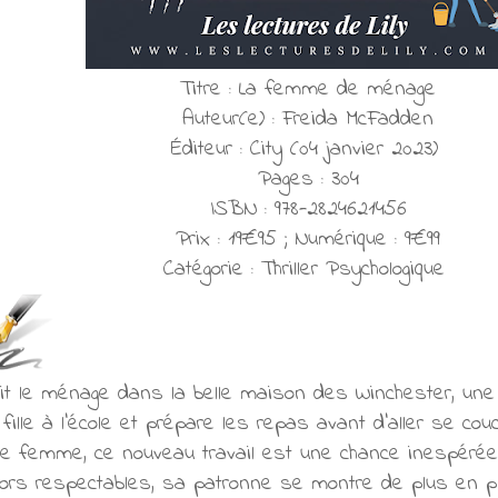
Titre : La femme de ménage
Auteur(e) : Freida McFadden
Éditeur : City (04 janvier 2023)
Pages : 304
ISBN : 978-2824621456
Prix : 19€95 ; Numérique : 9€99
Catégorie : Thriller Psychologique
fait le ménage dans la belle maison des Winchester, une 
 fille à l'école et prépare les repas avant d'aller se c
une femme, ce nouveau travail est une chance inespérée.
rs respectables, sa patronne se montre de plus en plus