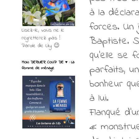
à la déclar
forces. Un 
Lisez-le, vous ne le
Baptiste. S
regretterez pas !
Parole de Lily 😉
qu’elle se 
MON DERNIER COUP DE ♥ : La
parfaits, u
femme de ménage
bonheur que
à lui.
Flanqué d’u
« monstrue