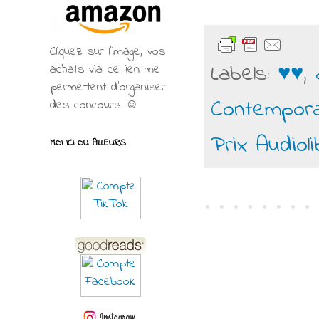
Cliquez sur l'image, vos
Labels:
♥♥
,
achats via ce lien me
permettent d’organiser
Contempora
des concours ☺
Prix Audioli
MOI ICI OU AILLEURS