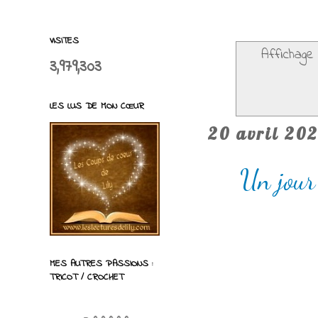
VISITES
Affichage 
3,979,303
LES LUS DE MON CŒUR
20 avril 20
Un jour
MES AUTRES PASSIONS :
TRICOT / CROCHET