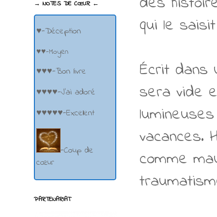
des histoir
→ NOTES DE CŒUR ←
qui le sais
♥-Déception
♥♥-Moyen
Écrit dans 
♥♥♥-Bon livre
sera vide 
♥♥♥♥-J'ai adoré
lumineuses 
♥♥♥♥♥-Excellent
vacances. H
-Coup de
comme mauva
cœur
traumatisme
PARTENARIAT