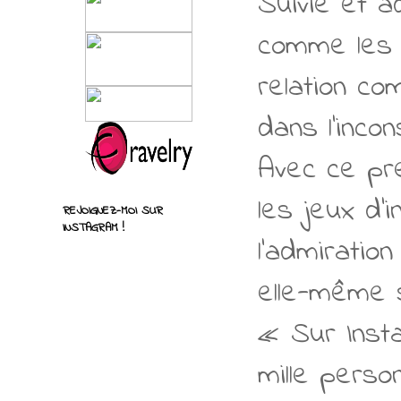
Suivie et ad
comme les 
relation c
dans l’inco
Avec ce pre
les jeux d’
REJOIGNEZ-MOI SUR
INSTAGRAM !
l’admiration
elle-même s
« Sur Insta
mille perso