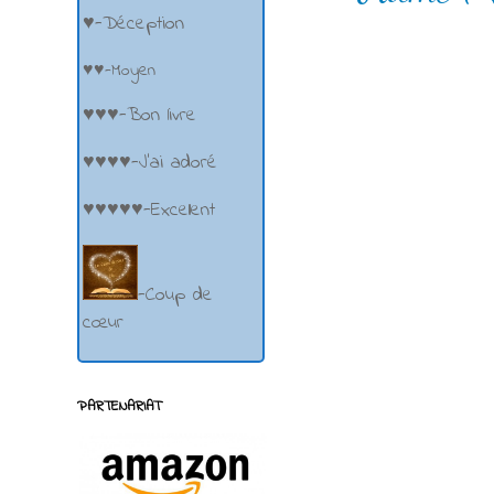
♥-Déception
♥♥-Moyen
♥♥♥-Bon livre
♥♥♥♥-J'ai adoré
♥♥♥♥♥-Excellent
-Coup de
cœur
PARTENARIAT