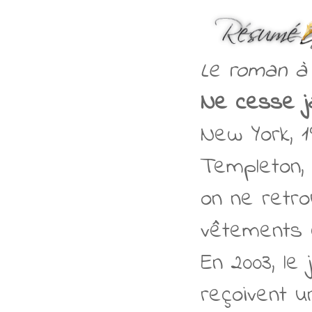
Le roman à l
Ne cesse ja
New York, 1
Templeton, t
on ne retr
vêtements qu
En 2003, le
reçoivent u