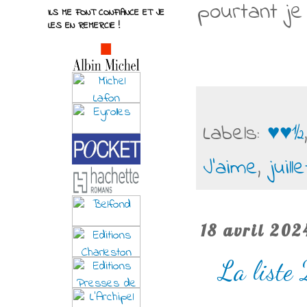
pourtant je
ILS ME FONT CONFIANCE ET JE
LES EN REMERCIE !
Labels:
♥♥½
J'aime
,
juil
18 avril 202
La liste