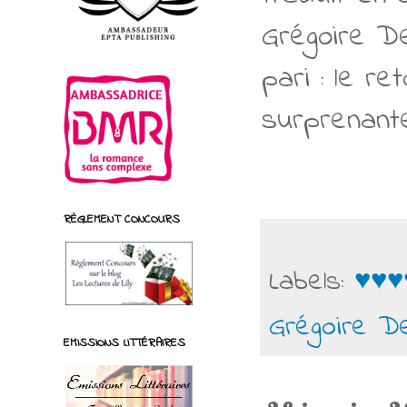
Grégoire De
pari : le r
surprenante
RÈGLEMENT CONCOURS
Labels:
♥♥♥
Grégoire De
EMISSIONS LITTÉRAIRES