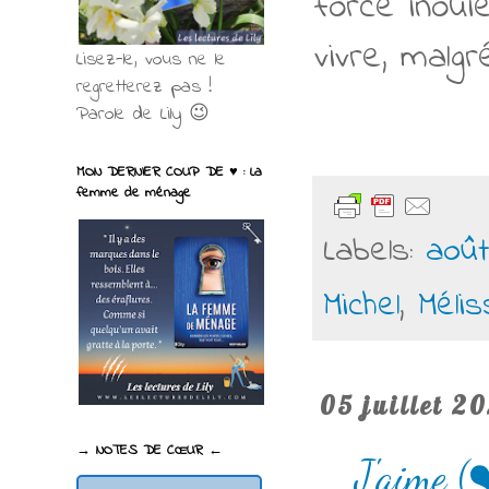
force inouïe
vivre, malg
Lisez-le, vous ne le
regretterez pas !
Parole de Lily 😉
MON DERNIER COUP DE ♥ : La
femme de ménage
Labels:
août
Michel
,
Méli
05 juillet 2
→ NOTES DE CŒUR ←
J'aime (