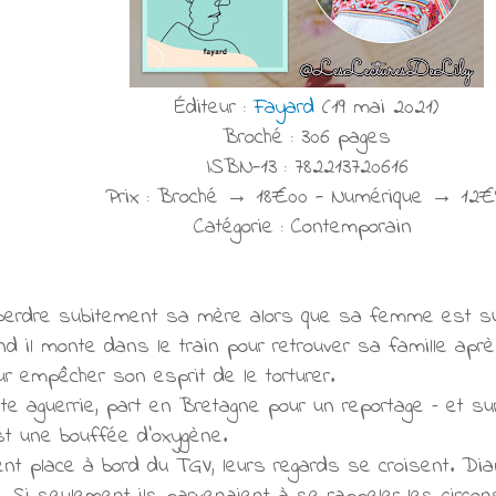
Éditeur :
Fayard
(19 mai 2021)
Broché : 306 pages
ISBN-13 : 782213720616
Prix : Broché → 18€00 - Numérique → 12€
Catégorie : Contemporain
perdre subitement sa mère alors que sa femme est sur 
d il monte dans le train pour retrouver sa famille après
ur empêcher son esprit de le torturer.
te aguerrie, part en Bretagne pour un reportage – et sur
est une bouffée d’oxygène.
ent place à bord du TGV, leurs regards se croisent. Di