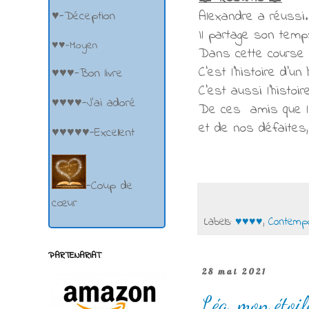
Alexandre a réussi.
♥-Déception
Il partage son temp
♥♥-Moyen
Dans cette course e
C’est l’histoire d’u
♥♥♥-Bon livre
C’est aussi l’histoi
♥♥♥♥-J'ai adoré
De ces amis que l’o
et de nos défaites,
♥♥♥♥♥-Excellent
-Coup de
cœur
Labels:
♥♥♥♥
,
Contempo
PARTENARIAT
28 mai 2021
Léa, mon étoil