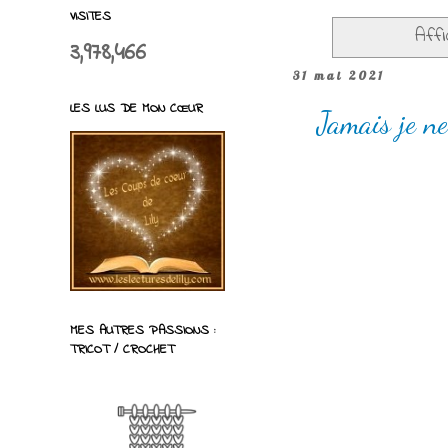
VISITES
Affi
3,978,466
31 mai 2021
LES LUS DE MON CŒUR
Jamais je ne
MES AUTRES PASSIONS :
TRICOT / CROCHET