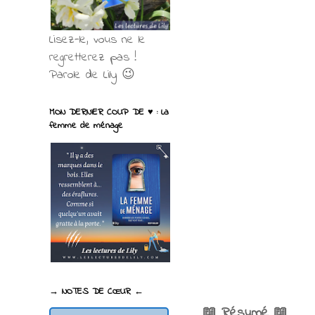
Lisez-le, vous ne le
regretterez pas !
Parole de Lily 😉
MON DERNIER COUP DE ♥ : La
femme de ménage
→ NOTES DE CŒUR ←
📖 Résumé 📖