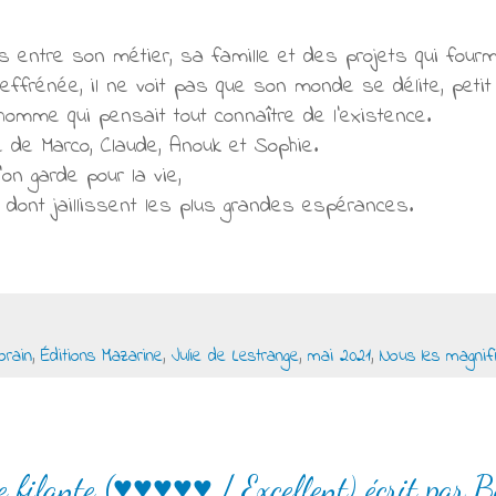
s entre son métier, sa famille et des projets qui fourmi
ffrénée, il ne voit pas que son monde se délite, petit 
n homme qui pensait tout connaître de l’existence.
re de Marco, Claude, Anouk et Sophie.
n garde pour la vie,
 dont jaillissent les plus grandes espérances.
rain
,
Éditions Mazarine
,
Julie de Lestrange
,
mai 2021
,
Nous les magnif
e filante (♥♥♥♥♥ / Excellent) écrit par B