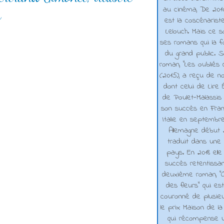
au cinéma, De 2010 
n
est la coscénarist
Lelouch. Mais ce s
ses romans qui la f
du grand public. 
roman, "Les oubliés
(2015), a reçu de n
dont celui de Lire 
de Poulet-Malassis
son succès en Franc
Italie en septembr
Allemagne début 2
traduit dans une 
pays. En 2018 elle
succès retentissa
deuxième roman, "C
des fleurs" qui es
couronné de plusieu
le prix Maison de la
qui récompense 