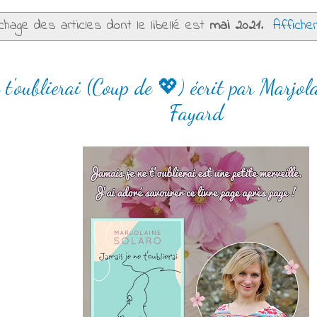
chage des articles dont le libellé est
mai 2021
.
Affiche
 t'oublierai (Coup de 💖) écrit par Marjo
Fayard