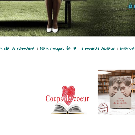
es de la semaine
|
Mes coups de ♥
|
1 mois/1 auteur
|
Intervi