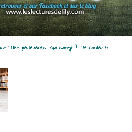
ews
|
Mes partenaires
|
Qui suis-je ?
|
Me Contacter