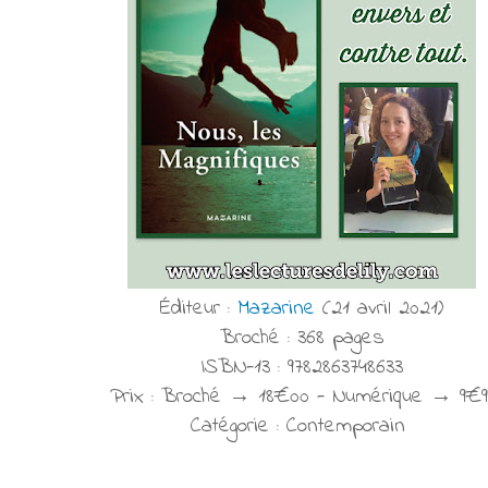
Éditeur :
Mazarine
(21 avril 2021)
Broché : 368 pages
ISBN-13 : 9782863748633
Prix : Broché → 18€00 - Numérique → 9€9
Catégorie : Contemporain