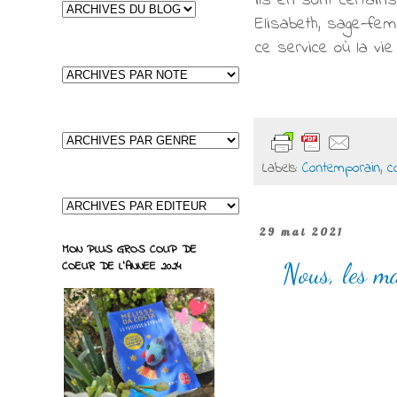
ils en sont certain
Elisabeth, sage-fem
ce service où la vie
Labels:
Contemporain
,
c
29 mai 2021
MON PLUS GROS COUP DE
Nous, les m
COEUR DE L'ANNEE 2024