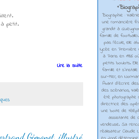
Biograph
*
llent.
Biographie : Valéri
une romancière fra
à petit.
grandit à Gueugno
famille de footballe
pas l'école, elle 
lycée en Première e
à Paris en 1986 où
petits boulots. El
Lire la suite
famille et s'installe
sur-Mer, en Normand
Avant d’écrire de
des scénarios, Valé
été photographe d
iques
directrice des opé
une boite de téléph
assistante de d
vendeuse. Sa renco
réalisateur Claude L
ertrand Gimonet, illustré
en 2006 détermine 