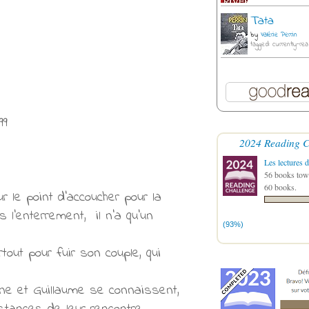
Tata
by
Valérie Perrin
tagged: currently-rea
99
2024 Reading C
Les lectures d
56 books towa
60 books.
le point d'accoucher pour la
 l’enterrement, il n’a qu’un
(93%)
tout pour fuir son couple, qui
ane et Guillaume se connaissent,