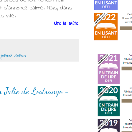
stances de leur rencontre...
it s’annonce calme. Mais, dans
s vite.
Lire la suite
jolaine Solaro
r Julie de Lestrange -