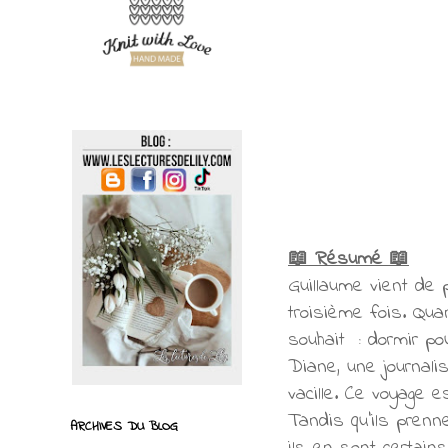
📖 Résumé 📖
Guillaume vient de 
troisième fois. Quan
souhait : dormir po
Diane, une journalis
vacille. Ce voyage 
Tandis qu'ils prenn
ARCHIVES DU BLOG