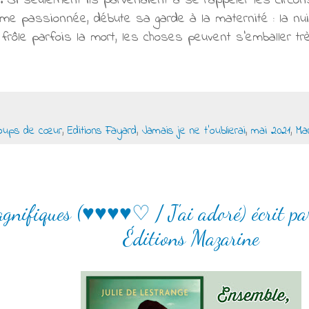
s. Si seulement ils parvenaient à se rappeler les circon
me passionnée, débute sa garde à la maternité : la nu
 frôle parfois la mort, les choses peuvent s’emballer trè
oups de cœur
,
Editions Fayard
,
Jamais je ne t'oublierai
,
mai 2021
,
Mar
agnifiques (♥♥♥♥♡ / J'ai adoré) écrit pa
Éditions Mazarine