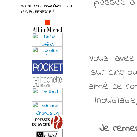
passée à 
ILS ME FONT CONFIANCE ET JE
LES EN REMERCIE !
Vous l'ave
sur cinq ou
aimé ce rom
inoubliabl
Je remer