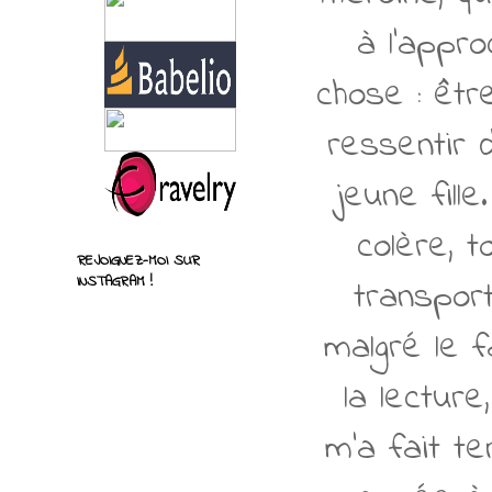
à l'appr
chose : êtr
ressentir 
jeune fille
colère, 
REJOIGNEZ-MOI SUR
transport
INSTAGRAM !
malgré le f
la lecture
m'a fait te