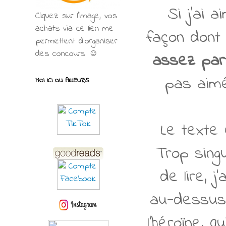
Si j'ai a
Cliquez sur l'image, vos
achats via ce lien me
façon dont 
permettent d’organiser
des concours ☺
assez part
pas aimé
MOI ICI OU AILLEURS
Le texte 
Trop singu
de lire, 
au-dessus 
l’héroïne, 