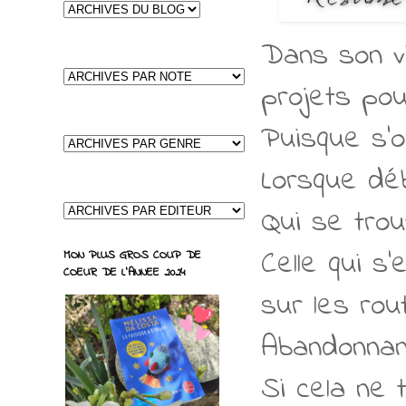
Dans son v
projets pou
Puisque s’o
Lorsque dé
Qui se tro
Celle qui s
MON PLUS GROS COUP DE
COEUR DE L'ANNEE 2024
sur les rou
Abandonnant
Si cela ne 