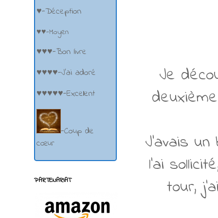
♥-Déception
♥♥-Moyen
♥♥♥-Bon livre
Je déco
♥♥♥♥-J'ai adoré
deuxième
♥♥♥♥♥-Excellent
-Coup de
J'avais un
cœur
l'ai solli
tour, j
PARTENARIAT