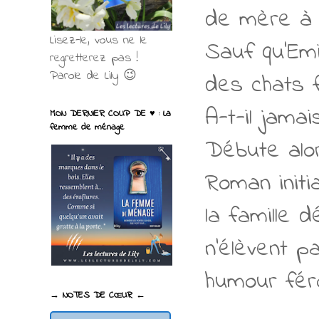
de mère à 
Lisez-le, vous ne le
Sauf qu’Emi
regretterez pas !
Parole de Lily 😉
des chats f
A-t-il jama
MON DERNIER COUP DE ♥ : La
femme de ménage
Débute alors
Roman initi
la famille 
n’élèvent p
humour fér
→ NOTES DE CŒUR ←