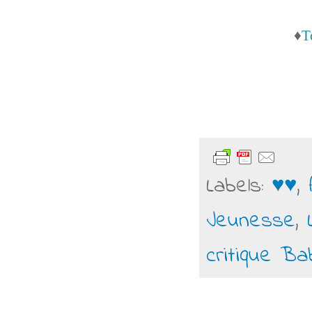
♦
T
Labels:
♥♥
,
Jeunesse
,
critique Ba