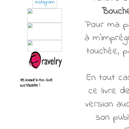
Bouch
Pour ma par
à m'imprég
touchée, p
En tout ca
REJOIGNEZ-MOI SUR
INSTAGRAM !
ce livre d
version aud
son publ