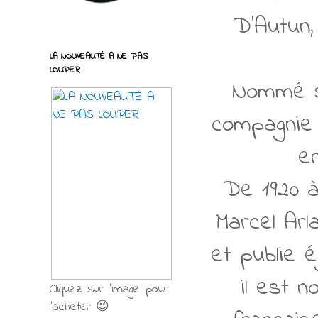
D'Autun,
LA NOUVEAUTÉ A NE PAS
LOUPER
Nommé su
compagnie 
e
De 1920 à 
Marcel Arl
et publie 
il est 
Cliquez sur l'image pour
l'acheter 😉