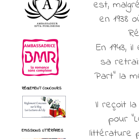
est, malg
en 1938 o
Ré
En 1943, i
sa retrai
Part" la m
RÈGLEMENT CONCOURS
Il reçoit 
pour "L
littérature
EMISSIONS LITTÉRAIRES