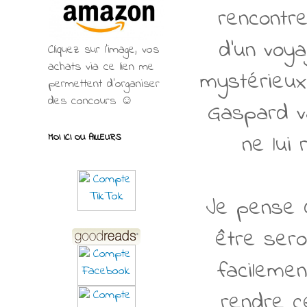
rencontre
d'un voya
Cliquez sur l'image, vos
achats via ce lien me
mystérieux
permettent d’organiser
des concours ☺
Gaspard v
ne lui
MOI ICI OU AILLEURS
Je pense q
être sero
facilemen
rendre ce