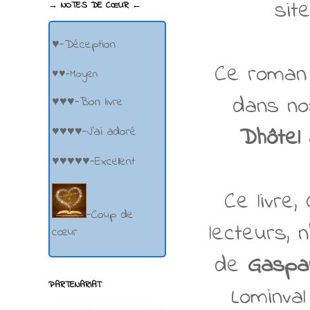
sit
→ NOTES DE CŒUR ←
♥-Déception
Ce roman 
♥♥-Moyen
dans no
♥♥♥-Bon livre
Dhôtel
♥♥♥♥-J'ai adoré
♥♥♥♥♥-Excellent
Ce livre
-Coup de
lecteurs, 
cœur
de
Gaspar
PARTENARIAT
Lominval