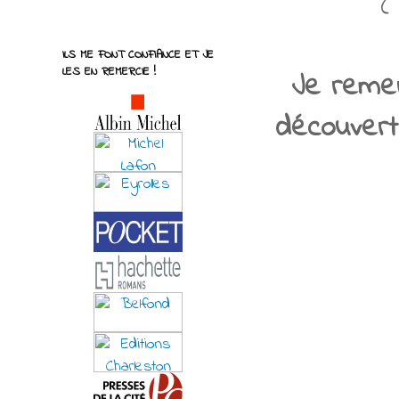
(
ILS ME FONT CONFIANCE ET JE
LES EN REMERCIE !
Je remerc
découvert