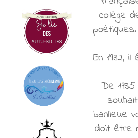
français
collège 
poétiques.
En 1932, i
De 1935 à
souhai
banlieue v
doit être