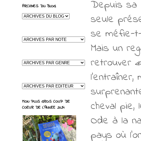
Depuis sa 
ARCHIVES DU BLOG
seule prése
se méfie-t-
Mais un reg
retrouver 
l'entraîner
surprenant
MON PLUS GROS COUP DE
cheval pie,
COEUR DE L'ANNEE 2024
Ode à la na
pays où l’o