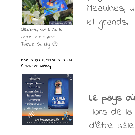
Meaulnes, u
et grands.
Lisez-le, vous ne le
regretterez pas !
Parole de Lily 😉
MON DERNIER COUP DE ♥ : La
femme de ménage
Le pays où 
lors de la
d'être séle