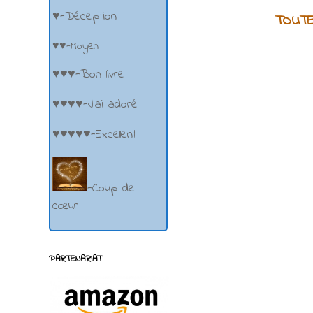
♥-Déception
TOUTE
♥♥-Moyen
♥♥♥-Bon livre
♥♥♥♥-J'ai adoré
♥♥♥♥♥-Excellent
-Coup de
cœur
PARTENARIAT