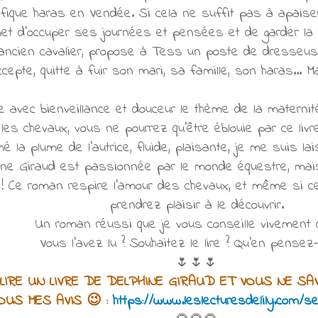
ique haras en Vendée. Si cela ne suffit pas à apaiser 
et d'occuper ses journées et pensées et de garder la t
n ancien cavalier, propose à Tess un poste de dresse
cepte, quitte à fuir son mari, sa famille, son haras... Ma
 avec bienveillance et douceur le thème de la maternit
 les chevaux, vous ne pourrez qu'être éblouie par ce liv
mé la plume de l'autrice, fluide, plaisante, je me suis 
ne Giraud est passionnée par le monde équestre, mais
 ! Ce roman respire l'amour des chevaux, et même si c
prendrez plaisir à le découvrir.
Un roman réussi que je vous conseille vivement de
Vous l'avez lu ? Souhaitez le lire ? Qu'en pensez
🌷🌷🌷
IRE UN LIVRE DE DELPHINE GIRAUD ET VOUS NE SAVE
TOUS MES AVIS 😉
:
https://www.leslecturesdelily.com/s