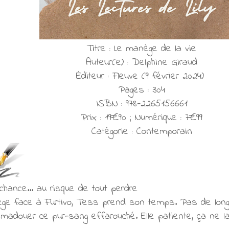
Titre : Le manège de la vie
Auteur(e) : Delphine Giraud
Éditeur : Fleuve (9 février 2024)
Pages : 304
ISBN : 978-2265156661
Prix : 19€90 ; Numérique : 7€99
Catégorie : Contemporain
chance... au risque de tout perdre
ge face à Furtivo, Tess prend son temps. Pas de longe
adouer ce pur-sang effarouché. Elle patiente, ça ne la