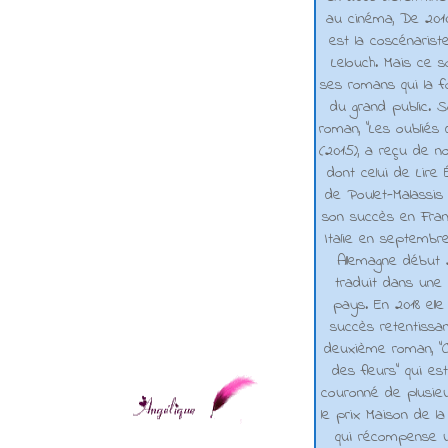
au cinéma, De 2010 
est la coscénarist
Lelouch. Mais ce s
ses romans qui la f
du grand public. 
roman, "Les oubliés
(2015), a reçu de n
dont celui de Lire 
de Poulet-Malassis
son succès en Franc
Italie en septembr
Allemagne début 2
traduit dans une 
pays. En 2018 elle
succès retentissa
deuxième roman, "C
des fleurs" qui es
couronné de plusieu
le prix Maison de la
qui récompense 