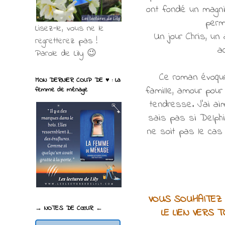
ont fondé un magnif
perm
Lisez-le, vous ne le
Un jour Chris, u
regretterez pas !
ac
Parole de Lily 😉
Ce roman évoque
MON DERNIER COUP DE ♥ : La
famille, amour pour
femme de ménage
tendresse. J'ai ai
sais pas si Delphi
ne soit pas le cas
VOUS SOUHAITEZ L
→ NOTES DE CŒUR ←
LE LIEN VERS 