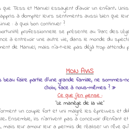
ns que Tess et Manuel essayent d'avoir un enfant. Un
t appris à dompter leurs sentiments aussi bien que le
inue : à quoi bon continuer ?
ortunité professionnelle se présente au Parc des Légen
ce à entrevoir une autre vie, dans le monde du specta
vement de Manuel, mais n'a-t-elle pas déjà trop attendu
MON AVIS
 beau faire partie d’une grande famille, ne sommes-n
choix, face à nous-mêmes ? »
Ce que j'en pense :
"
Le manège de la vie
"
rment un couple fort et uni malgré les épreuves et diff
lle. Ensemble, ils n'arrivent pas à concevoir d'enfant 
, mais leur amour leur a permis de réaliser un rêve qu'