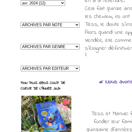
en a à revendre.
Cela fait quinze a
les chevaux, ils on
Tess, le doute s'ins
Alors quand une opp
Vendée, elle commen
s'éloigner définiti
?
« Nous avons
MON PLUS GROS COUP DE
COEUR DE L'ANNEE 2024
Tess et Manuel fo
fonder leur fami
quinzaine d'années