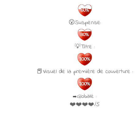
😮Suspense:
💡Titre :
📕Visuel de la première de couverture :
Globale :
➡️
❤️❤️❤️❤️/5