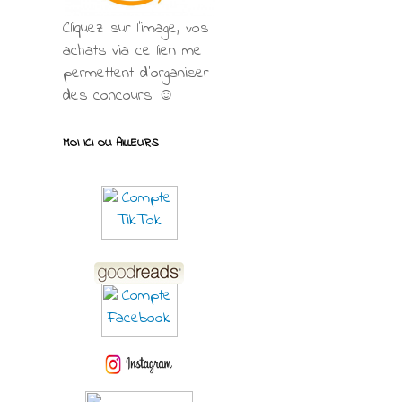
Cliquez sur l'image, vos
achats via ce lien me
permettent d’organiser
des concours ☺
MOI ICI OU AILLEURS