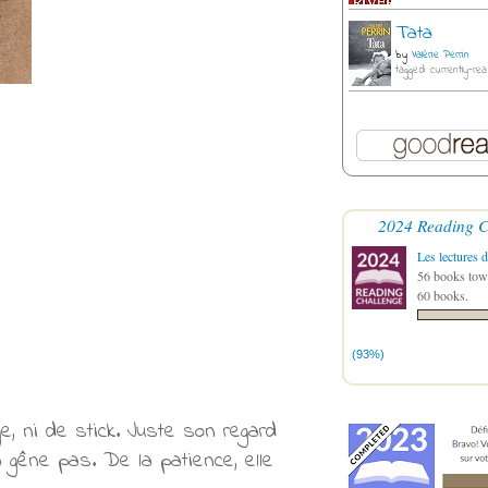
Tata
by
Valérie Perrin
tagged: currently-rea
2024 Reading C
Les lectures d
56 books towa
60 books.
(93%)
, ni de stick. Juste son regard
 gêne pas. De la patience, elle