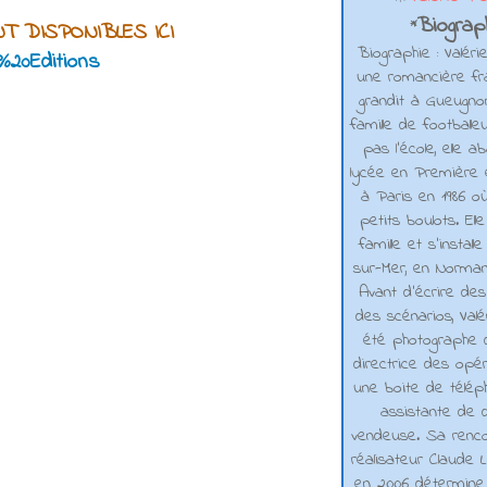
Biograph
*
T DISPONIBLES ICI
Biographie : Valéri
e%20Editions
une romancière fra
grandit à Gueugno
famille de footballe
pas l'école, elle 
lycée en Première e
à Paris en 1986 où
petits boulots. El
famille et s'installe
sur-Mer, en Normand
Avant d’écrire de
des scénarios, Valé
été photographe d
directrice des opé
une boite de téléph
assistante de d
vendeuse. Sa renco
réalisateur Claude L
en 2006 détermine 