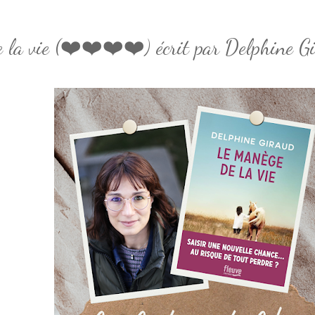
 la vie (❤️❤️❤️❤️) écrit par Delphine Gi