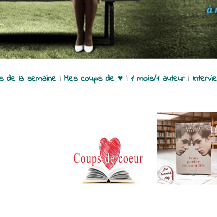
es de la semaine
|
Mes coups de ♥
|
1 mois/1 auteur
|
Intervi