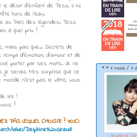
le désir d'enfant de Tess, il lui
ête hors de l'eau.
use au Parc des légendes. Tess
is à quel prix ?
é, mais pas que... Secrets de
re rempli d'émotion, d'amour et de
laissé porter par ses mots. Je ne
* * 1 mois / 1 
 je serais très surprise que ce
e monde n'est pas le vôtre, vous
 lire !
-vous ?
Z PAS LEQUEL CHOISIR ? VOICI
earch/label/Delphine%20Giraud
☼
Valérie Pe