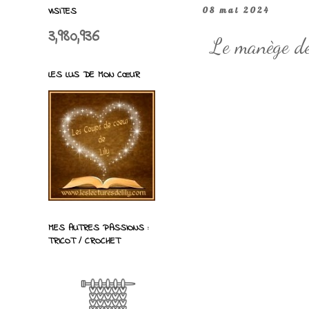
VISITES
08 mai 2024
3,980,936
Le manège de
LES LUS DE MON CŒUR
MES AUTRES PASSIONS :
TRICOT / CROCHET