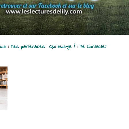
ews
|
Mes partenaires
|
Qui suis-je ?
|
Me Contacter