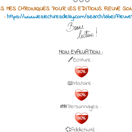
🌻🌻🌻
S MES CHRONIQUES POUR LES EDITIONS FLEUVE SON
:
https://www.leslecturesdelily.com/search/label/Fleuv
MON EVALUATION :
🖊Ecriture :
📖Histoire :
👪Personnages :
💞Addictivité :