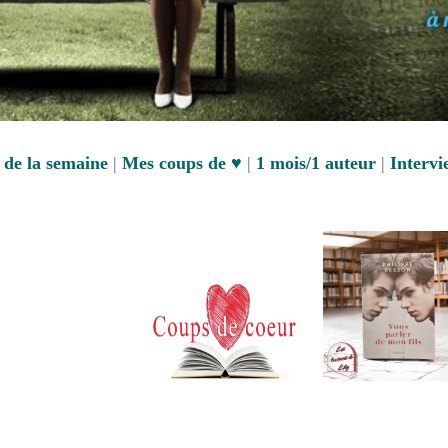
s de la semaine
|
Mes coups de ♥
|
1 mois/1 auteur
|
Intervi