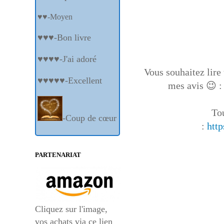
♥♥-Moyen
♥♥♥-Bon livre
♥♥♥♥-J'ai adoré
Vous souhaitez lire 
♥♥♥♥♥-Excellent
mes avis 😉 
Tou
-Coup de cœur
:
htt
PARTENARIAT
Cliquez sur l'image,
vos achats via ce lien