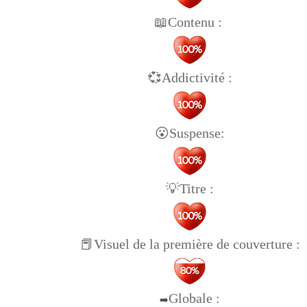
📖Contenu :
💞Addictivité :
😮Suspense:
💡Titre :
📕Visuel de la première de couverture :
Globale :
➡️