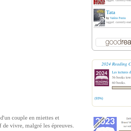
tagged: currently-rea
Tata
by
Valérie Perrin
tagged: currently-rea
2024 Reading C
Les lectures d
56 books towa
60 books.
(93%)
d'un couple en miettes et
if de vivre, malgré les épreuves.