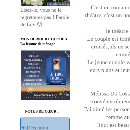
C'est un roman c
Lisez-le, vous ne le
théâtre, c'est un h
regretterez pas ! Parole
de Lily 😉
le théâtre
Le couple est tom
MON DERNIER COUP DE ♥ :
La femme de ménage
croisés, ils ne 
emmén
Le jeune couple va
leurs plans et l
Mélissa Da Costa
trouvé extrêmeme
J'ai aimé les person
→ NOTES DE CŒUR ←
femme au 
Tout est beau 
♥-Déception