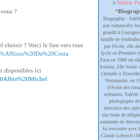
☼
Valérie Pe
Biograp
-vous ?
*
Biographie : Valéri
une romancière fra
grandit à Gueugno
famille de footballe
 choisir ? Voici le lien vers tous
pas l'école, elle 
%C3%A9lissa%20Da%20Costa
lycée en Première et
Paris en 1986 où elle
boulots. Elle fonde 
 disponibles ici
s'installe à Trouvill
s%20Albin%20Michel
Normandie, en 1
d’écrire des rom
scénarios, Valérie 
photographe de 
directrice des opé
une boite de téléph
assistante de direct
Sa rencontre avec l
Claude Lelouch (1