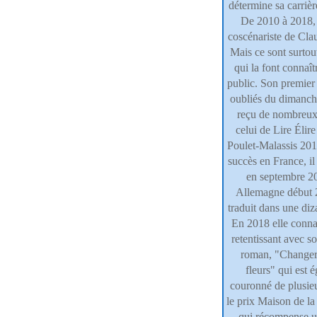
détermine sa carriè
De 2010 à 2018, e
coscénariste de Cla
Mais ce sont surtou
qui la font connaî
public. Son premier
oubliés du dimanch
reçu de nombreux 
celui de Lire Élir
Poulet-Malassis 201
succès en France, il 
en septembre 20
Allemagne début 2
traduit dans une diz
En 2018 elle conna
retentissant avec 
roman, "Changer 
fleurs" qui est 
couronné de plusieu
le prix Maison de la
qui récompense 