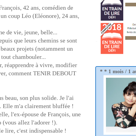
 François, 42 ans, comédien de
. un coup Léo (Eléonore), 24 ans,
 de vie, jeune, belle...
puis que leurs chemins se sont
 de beaux projets (notamment un
tout chambouler...
r, réapprendre à vivre, modifier
* * 1 mois / 1 a
 relever, comment TENIR DEBOUT
beau, son plus solide. Je l'ai
 Elle m'a clairement bluffée !
elle, l'ex-épouse de François, une
vous allez l'adorer !).
e lire, c'est indispensable !