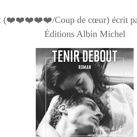
t (❤️❤️❤️❤️❤️/Coup de cœur) écrit p
Éditions Albin Michel