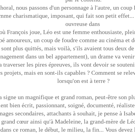
horal, nous passons d'un personnage à l'autre, un coup
omme charismatique, imposant, qui fait son petit effet..
ouvreuse dans
 où François joue, Léo est une femme enthousiaste, pleine
bé amoureux, un coup de foudre comme au cinéma et de
se sont plus quittés, mais voilà, s'ils avaient tous deux
agement dans un bel appartement), un drame va venir 
 traverser les pires épreuves, ils vont devoir se souteni
eurs projets, mais en sont-ils capables ? Comment se
lorsqu'on est à terre ?
 signe un magnifique et grand roman, peut-être son plus 
nt bien écrit, passionnant, soigné, documenté, réaliste.
nages secondaires, attachants à souhait, je pense à Isab
grand cœur ainsi qu'à Madeleine, la grand-mère de Léo (
dans ce roman, le début, le milieu, la fin... Vous devez l