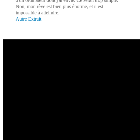
d'un ordinateur dont j'ai envie. Ce serait trop simple.
Non, mon rêve est bien plus énorme, et il est
impossible à atteindre.
Autre Extrait