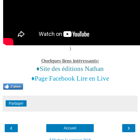
)
Quelques liens intéressants:
♦Site des éditions Nathan
♦Page Facebook Lire en Live
J'aime
Partager
‹
›
Accueil