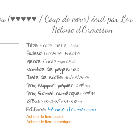
Lou (♥♥♥♥♥ / Coup de cœur) écrit par Lor
Héloïse d'Ormesson
Titre:
Entre ciel et Lou
Auteur:
Lorraine Fouchet
Genre:
Contemporain
Nombre de pages:
432
Date de sortie:
10/03/2016
Prix support papier:
21€00
Prix format numérique:
13€99
ISBN:
978-2-35087-348-0
Editions:
Héloïse d'Ormesson
Acheter le livre papier
Acheter le livre numérique