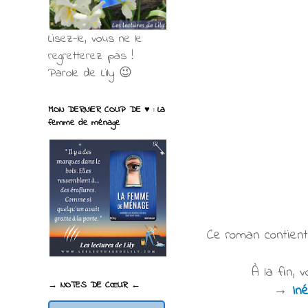
Lisez-le, vous ne le
regretterez pas !
Parole de Lily 😉
MON DERNIER COUP DE ♥ : La
femme de ménage
Ce roman contient 
À la fin, 
→ NOTES DE CŒUR ←
→
Iné