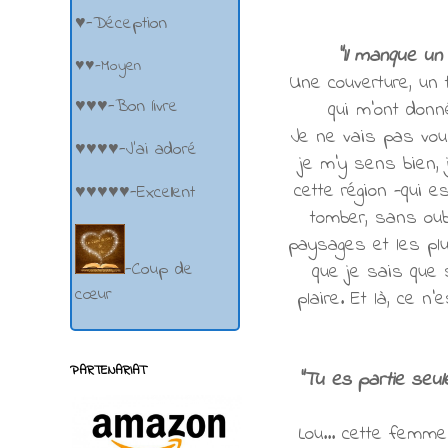
♥-Déception
"Il manque un
♥♥-Moyen
Une couverture, un t
♥♥♥-Bon livre
qui m'ont don
Je ne vais pas vous
♥♥♥♥-J'ai adoré
je m'y sens bien, je
cette région -qui e
♥♥♥♥♥-Excellent
tomber, sans oubl
paysages et les plu
-Coup de
que je sais que s
cœur
plaire. Et là, ce n
PARTENARIAT
"Tu es partie seul
Lou... cette femm