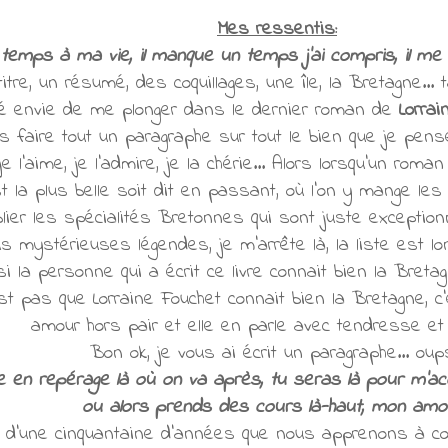
Mes ressentis:
 temps à ma vie, il manque un temps j'ai compris, il me 
itre, un résumé, des coquillages, une île, la Bretagne...
né envie de me plonger dans le dernier roman de
Lorrai
 faire tout un paragraphe sur tout le bien que je pens
 l'aime, je l'admire, je la chérie... Alors lorsqu'un roman 
st la plus belle soit dit en passant, où l'on y mange le
ier les spécialités Bretonnes qui sont juste exceptionn
s mystérieuses légendes, je m'arrête là, la liste est lo
i la personne qui a écrit ce livre connait bien la Breta
'est pas que Lorraine Fouchet connait bien la Bretagne, c'
amour hors pair et elle en parle avec tendresse et 
Bon ok, je vous ai écrit un paragraphe... oup
e en repérage là où on va après, tu seras là pour m'accu
ou alors prends des cours là-haut, mon amou
e d'une cinquantaine d'années que nous apprenons à c