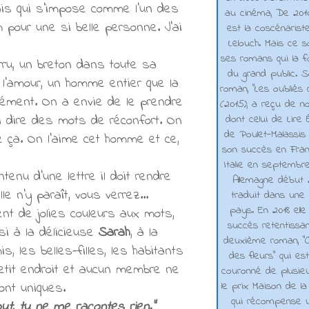
mais qui s'impose comme l'un des
au cinéma, De 2010 
 pour une si belle personne. J'ai
est la coscénarist
Lelouch. Mais ce s
ses romans qui la f
ru, un breton dans toute sa
du grand public. 
 l'amour, un homme entier que la
roman, "Les oubliés
ément. On a envie de le prendre
(2015), a reçu de n
ui dire des mots de réconfort. On
dont celui de Lire 
de Poulet-Malassis
e ça. On l'aime cet homme et ce,
son succès en Franc
Italie en septembr
tenu d'une lettre il doit rendre
Allemagne début 2
 n'y paraît, vous verrez...
traduit dans une 
pays. En 2018 elle
ent de jolies couleurs aux mots,
succès retentissa
si à la délicieuse
Sarah
, à la
deuxième roman, "C
is, les belles-filles, les habitants
des fleurs" qui es
 petit endroit et aucun membre ne
couronné de plusieu
le prix Maison de la
ont uniques.
qui récompense 
ut, tu ne me racontes rien."