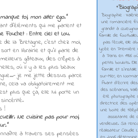
Biograph
*
Biographie : Valéri
manque toi, mon alter ego."
une romancière fra
 tant d'éléments qui me parlent et
grandit à Gueugno
ne Fouchet : Entre ciel et Lou
.
famille de footballe
e de la Bretagne, c'est chez moi,
pas l'école, elle 
lycée en Première e
sort en librairie et qu'il parle de
à Paris en 1986 où
s meilleurs gâteaux, des crêpes à
petits boulots. El
elles, où il y a les plus beaux
famille et s'installe
ngue...- je me jette dessus parce
sur-Mer, en Normand
Avant d’écrire de
gne, cela va obligatoirement me
des scénarios, Valé
est plus que ça, elle lui porte un
été photographe d
sincérité.
directrice des opé
s !
une boite de téléph
eillir. Ne cuisine pas pour moi,
assistante de d
vendeuse. Sa renco
r."
réalisateur Claude L
onnaître à travers ses pensées
en 2006 détermine 