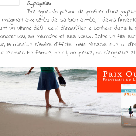
Synopsis:
Bretagne. Jo prévoit de profiter d’une joyeuse
l imaginait aux côtés de sa bien-aimée, il devra l’inven
nçant un ultime défi : celui d’insuffler le bonheur dans le
’honorer Lou, sa mémoire et ses vœux. Entre un fils sur 
r, la mission s’avère difficile mais réserve son lot d’h
r renouer. En famille, on rit, on pleure, on s’engueule et