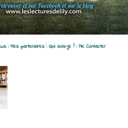
ews
|
Mes partenaires
|
Qui suis-je ?
|
Me Contacter