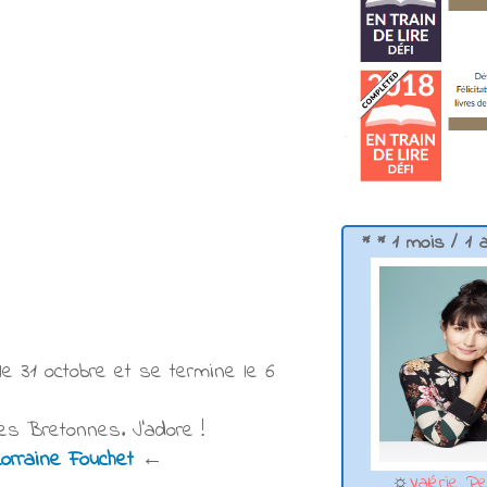
* * 1 mois / 1 
le 31 octobre et se termine le 6
tes Bretonnes. J'adore !
Lorraine Fouchet
←
☼
Valérie Pe