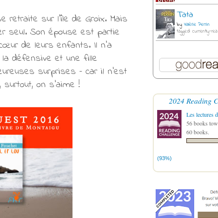
Tata
 retraite sur l’île de Groix. Mais
by
Valérie Perrin
ter seul. Son épouse est partie
tagged: currently-rea
 cœur de leurs enfants. Il n’a
la défensive et une fille
eureuses surprises – car il n’est
, surtout, on s’aime !
2024 Reading C
Les lectures d
56 books towa
60 books.
(93%)