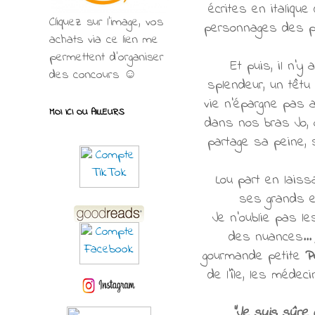
écrites en italiqu
Cliquez sur l'image, vos
personnages des plu
achats via ce lien me
permettent d’organiser
Et puis, il n'y
des concours ☺
splendeur, un têtu
vie n'épargne pas 
MOI ICI OU AILLEURS
dans nos bras Jo, o
partage sa peine, 
Lou part en laiss
ses grands en
Je n'oublie pas le
des nuances..
gourmande petite
P
de l'île, les médec
"Je suis sûre 