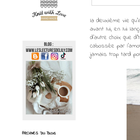
la deuxième vie qu’i
avant lui, en lui la
d’autre choix que d
cabossée par l’amou
jamais trop tard pou
ARCHIVES DU BLOG