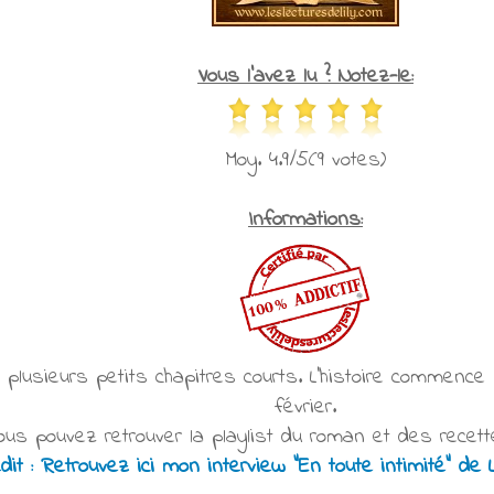
Vous l'avez lu ? Notez-le:
Moy. 4.9/5(9 votes)
Informations:
plusieurs petits chapitres courts. L'histoire commence 
février.
vous pouvez retrouver la playlist du roman et des recet
dit : Retrouvez ici mon interview "En toute intimité" de 