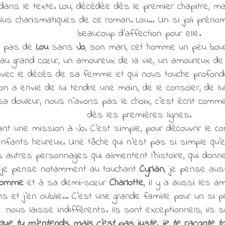
e dans le texte. Lou, décédée dès le premier chapitre, 
s charismatiques de ce roman. Lou... Un si joli prénom
beaucoup d'affection pour elle.
 a pas de
Lou
sans
Jo
, son mari, cet homme un peu bour
 au grand cœur, un amoureux de la vie, un amoureux de
avec le décès de sa femme et qui nous touche profond
n a envie de lui tendre une main, de le consoler, de l
sa douleur, nous n'avons pas le choix, c'est écrit comm
dès les premières lignes.
ant une mission à Jo. C'est simple, pour découvrir le con
fants heureux. Une tâche qui n'est pas si simple qu'elle
s autres personnages qui alimentent l'histoire, qui donn
. je pense notamment au touchant
Cyrian
, je pense aus
omme
et à sa demi-sœur
Charlotte
, il y a aussi les am
ins et j'en oublie... C'est une grande famille pour un si
nous laisse indifférents. Ils sont exceptionnels, ils s
que tu m'entends, mais c'est pas juste, je te raconte to