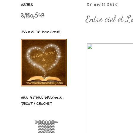
VISITES
27 avril 2016
3,980,547
Entre ciel et 
LES LUS DE MON CŒUR
MES AUTRES PASSIONS :
TRICOT / CROCHET