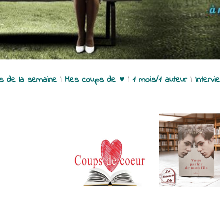
es de la semaine
|
Mes coups de ♥
|
1 mois/1 auteur
|
Intervi