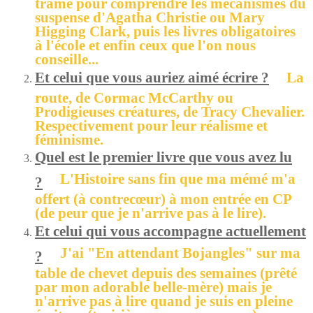
trame pour comprendre les mécanismes du
suspense d'Agatha Christie ou Mary
Higging Clark, puis les livres obligatoires
à l'école et enfin ceux que l'on nous
conseille...
Et celui que vous auriez aimé écrire ?
La
route, de Cormac McCarthy ou
Prodigieuses créatures, de Tracy Chevalier.
Respectivement pour leur réalisme et
féminisme.
Quel est le premier livre que vous avez lu
L'Histoire sans fin que ma mémé m'a
?
offert (à contrecœur) à mon entrée en CP
(de peur que je n'arrive pas à le lire).
Et celui qui vous accompagne actuellement
J'ai "En attendant Bojangles" sur ma
?
table de chevet depuis des semaines (prêté
par mon adorable belle-mère) mais je
n'arrive pas à lire quand je suis en pleine
écriture (troisième roman en cours).