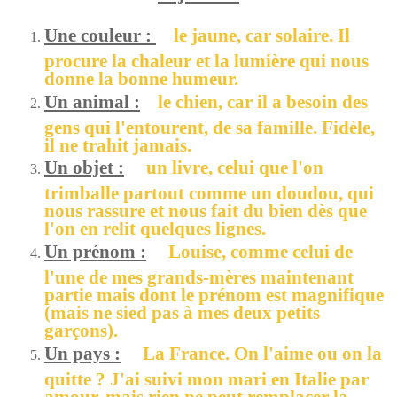
Une couleur :
le jaune, car solaire. Il
procure la chaleur et la lumière qui nous
donne la bonne humeur.
Un animal :
le chien, car il a besoin des
gens qui l'entourent, de sa famille. Fidèle,
il ne trahit jamais.
Un objet :
un livre, celui que l'on
trimballe partout comme un doudou, qui
nous rassure et nous fait du bien dès que
l'on en relit quelques lignes.
Un prénom :
Louise, comme celui de
l'une de mes grands-mères maintenant
partie mais dont le prénom est magnifique
(mais ne sied pas à mes deux petits
garçons).
Un pays :
La France. On l'aime ou on la
quitte ? J'ai suivi mon mari en Italie par
amour, mais rien ne peut remplacer la