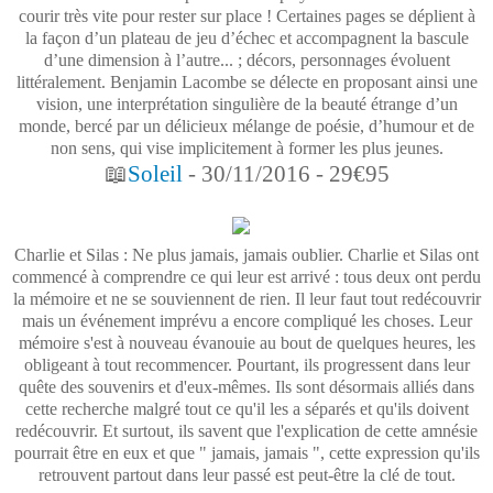
courir très vite pour rester sur place ! Certaines pages se déplient à
la façon d’un plateau de jeu d’échec et accompagnent la bascule
d’une dimension à l’autre... ; décors, personnages évoluent
littéralement. Benjamin Lacombe se délecte en proposant ainsi une
vision, une interprétation singulière de la beauté étrange d’un
monde, bercé par un délicieux mélange de poésie, d’humour et de
non sens, qui vise implicitement à former les plus jeunes.
📖
Soleil
- 30/11/2016 - 29€95
Charlie et Silas : Ne plus jamais, jamais oublier. Charlie et Silas ont
commencé à comprendre ce qui leur est arrivé : tous deux ont perdu
la mémoire et ne se souviennent de rien. Il leur faut tout redécouvrir
mais un événement imprévu a encore compliqué les choses. Leur
mémoire s'est à nouveau évanouie au bout de quelques heures, les
obligeant à tout recommencer. Pourtant, ils progressent dans leur
quête des souvenirs et d'eux-mêmes. Ils sont désormais alliés dans
cette recherche malgré tout ce qu'il les a séparés et qu'ils doivent
redécouvrir. Et surtout, ils savent que l'explication de cette amnésie
pourrait être en eux et que " jamais, jamais ", cette expression qu'ils
retrouvent partout dans leur passé est peut-être la clé de tout.