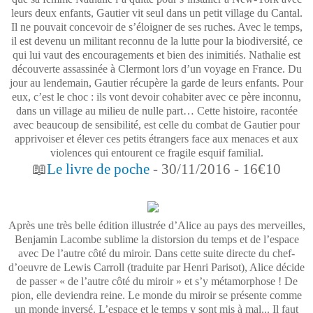
leurs deux enfants, Gautier vit seul dans un petit village du Cantal.
Il ne pouvait concevoir de s’éloigner de ses ruches. Avec le temps,
il est devenu un militant reconnu de la lutte pour la biodiversité, ce
qui lui vaut des encouragements et bien des inimitiés. Nathalie est
découverte assassinée à Clermont lors d’un voyage en France. Du
jour au lendemain, Gautier récupère la garde de leurs enfants. Pour
eux, c’est le choc : ils vont devoir cohabiter avec ce père inconnu,
dans un village au milieu de nulle part… Cette histoire, racontée
avec beaucoup de sensibilité, est celle du combat de Gautier pour
apprivoiser et élever ces petits étrangers face aux menaces et aux
violences qui entourent ce fragile esquif familial.
📖
Le livre de poche
- 30/11/2016 - 16€10
Après une très belle édition illustrée d’Alice au pays des merveilles,
Benjamin Lacombe sublime la distorsion du temps et de l’espace
avec De l’autre côté du miroir. Dans cette suite directe du chef-
d’oeuvre de Lewis Carroll (traduite par Henri Parisot), Alice décide
de passer « de l’autre côté du miroir » et s’y métamorphose ! De
pion, elle deviendra reine. Le monde du miroir se présente comme
un monde inversé. L’espace et le temps y sont mis à mal... Il faut