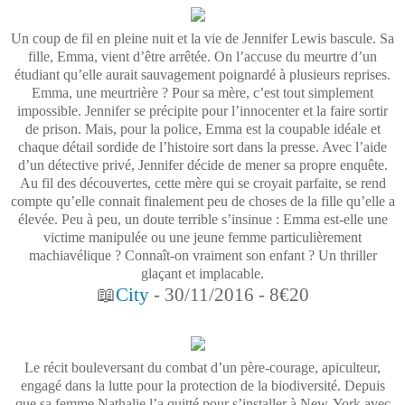
Un coup de fil en pleine nuit et la vie de Jennifer Lewis bascule. Sa
fille, Emma, vient d’être arrêtée. On l’accuse du meurtre d’un
étudiant qu’elle aurait sauvagement poignardé à plusieurs reprises.
Emma, une meurtrière ? Pour sa mère, c’est tout simplement
impossible. Jennifer se précipite pour l’innocenter et la faire sortir
de prison. Mais, pour la police, Emma est la coupable idéale et
chaque détail sordide de l’histoire sort dans la presse. Avec l’aide
d’un détective privé, Jennifer décide de mener sa propre enquête.
Au fil des découvertes, cette mère qui se croyait parfaite, se rend
compte qu’elle connait finalement peu de choses de la fille qu’elle a
élevée. Peu à peu, un doute terrible s’insinue : Emma est-elle une
victime manipulée ou une jeune femme particulièrement
machiavélique ? Connaît-on vraiment son enfant ? Un thriller
glaçant et implacable.
📖
City
- 30/11/2016 - 8€20
Le récit bouleversant du combat d’un père-courage, apiculteur,
engagé dans la lutte pour la protection de la biodiversité. Depuis
que sa femme Nathalie l’a quitté pour s’installer à New-York avec