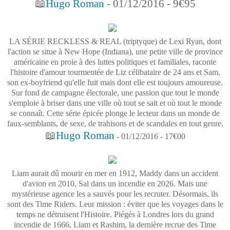
📖
Hugo Roman
- 01/12/2016 - 9€95
LA SÉRIE RECKLESS & REAL (triptyque) de Lexi Ryan, dont
l'action se situe à New Hope (Indiana), une petite ville de province
américaine en proie à des luttes politiques et familiales, raconte
l'histoire d'amour tourmentée de Liz célibataire de 24 ans et Sam,
son ex-boyfriend qu'elle fuit mais dont elle est toujours amoureuse.
Sur fond de campagne électorale, une passion que tout le monde
s'emploie à briser dans une ville où tout se sait et où tout le monde
se connaît. Cette série épicée plonge le lecteur dans un monde de
faux-semblants, de sexe, de trahisons et de scandales en tout genre.
📖
Hugo Roman
- 01/12/2016 - 17€00
Liam aurait dû mourir en mer en 1912, Maddy dans un accident
d'avion en 2010, Sal dans un incendie en 2026. Mais une
mystérieuse agence les a sauvés pour les recruter. Désormais, ils
sont des Time Riders. Leur mission : éviter que les voyages dans le
temps ne détruisent l'Histoire. Piégés à Londres lors du grand
incendie de 1666, Liam et Rashim, la dernière recrue des Time