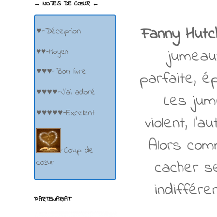
→ NOTES DE CŒUR ←
Fanny Hutc
♥-Déception
jumeau
♥♥-Moyen
♥♥♥-Bon livre
parfaite, 
♥♥♥♥-J'ai adoré
Les jum
♥♥♥♥♥-Excellent
violent, l'
Alors comm
-Coup de
cacher se
cœur
indiffére
PARTENARIAT