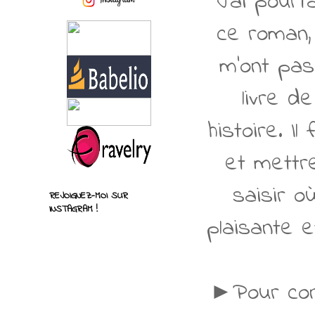
J'ai pourt
ce roman,
m'ont pas 
livre 
histoire. I
et mettr
saisir o
REJOIGNEZ-MOI SUR
INSTAGRAM !
plaisante e
►Pour conc