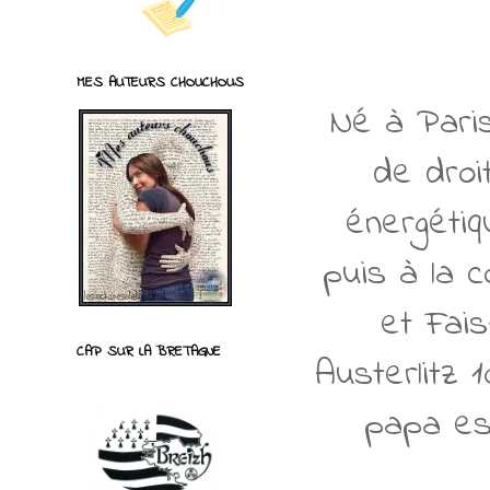
MES AUTEURS CHOUCHOUS
Né à Paris
de droi
énergéti
puis à la c
et Fai
CAP SUR LA BRETAGNE
Austerlitz 
papa es