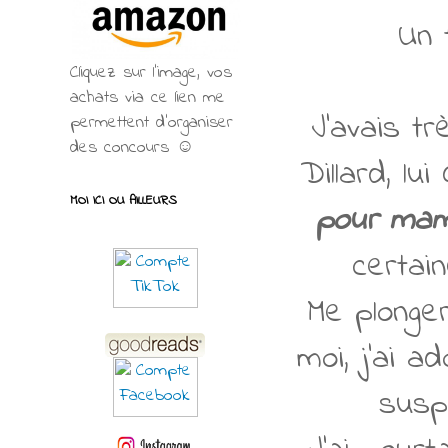
Un 
Cliquez sur l'image, vos
achats via ce lien me
J'avais t
permettent d’organiser
des concours ☺
Dillard, lu
MOI ICI OU AILLEURS
pour ma
certai
Me plonger
moi, j'ai ad
suspe