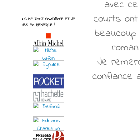
avec ce 
courts ont
ILS ME FONT CONFIANCE ET JE
LES EN REMERCIE !
beaucoup a
roman 
Je remerc
confiance a