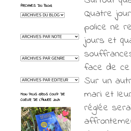
Surtout qu
ARCHIVES DU BLOG
Quatre jour
police ne r
jours et q
souffrances
face de ce 
Sur un autr
mari et leu
MON PLUS GROS COUP DE
COEUR DE L'ANNEE 2024
réglée sera
affronteme