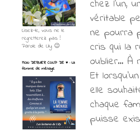
chez l'un, 
véritable pe
ne pourra p
Lisez-le, vous ne le
regretterez pas !
cris qui la
Parole de Lily 😉
oublier... À 
MON DERNIER COUP DE ♥ : La
femme de ménage
Et lorsqu'u
elle souhait
chaque fami
puisse exis