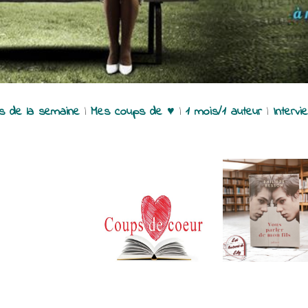
es de la semaine
|
Mes coups de ♥
|
1 mois/1 auteur
|
Intervi