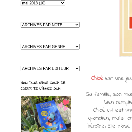
Chloé
est une jeu
MON PLUS GROS COUP DE
COEUR DE L'ANNEE 2024
Sa famille, son mar
bien remplie
Chloé qui est u
quotidien, mais, l
héroïne. Elle n'os