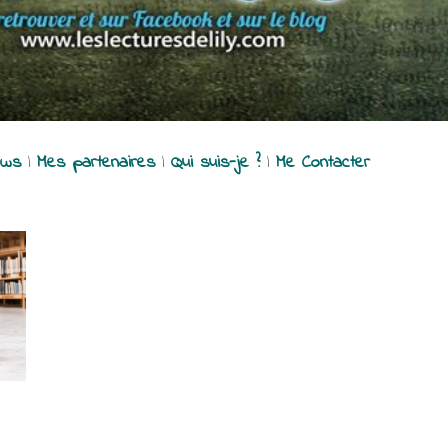
ews
|
Mes partenaires
|
Qui suis-je ?
|
Me Contacter