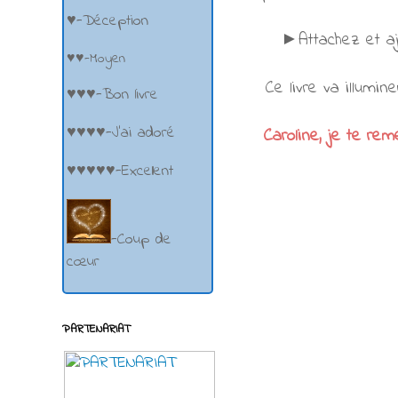
♥-Déception
►Attachez et aju
♥♥-Moyen
Ce livre va illumi
♥♥♥-Bon livre
♥♥♥♥-J'ai adoré
Caroline, je te re
♥♥♥♥♥-Excellent
-Coup de
cœur
PARTENARIAT