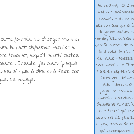
au cinéma, De 2010 
est la coscénarist
Lelouch. Mais ce s
ses romans qui la f
du grand public. 
 cette journée va changer ma vie.
roman, "Les oubliés
(2015), a reçu de n
ré le petit déjeuner, vérifier le
dont celui de Lire 
 frais et, exploit relatif certes
de Poulet-Malassis
heure ! Ensuite, j'ai couru jusqu'à
son succès en Franc
ussi simple à dire qu'à faire car
Italie en septembr
Allemagne début 2
ogueuse voyage.
traduit dans une 
pays. En 2018 elle
succès retentissa
deuxième roman, "C
des fleurs" qui es
couronné de plusieu
le prix Maison de la
qui récompense 