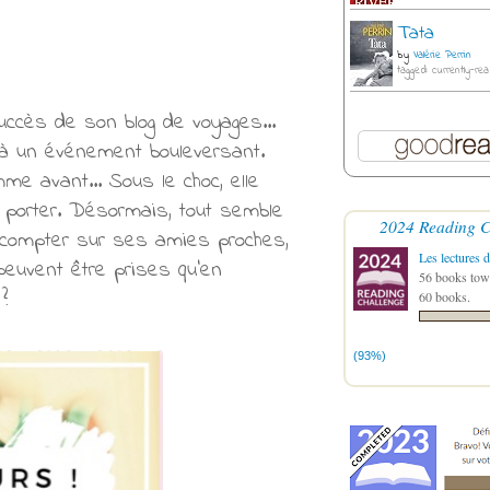
Tata
by
Valérie Perrin
tagged: currently-rea
uccès de son blog de voyages...
r, à un événement bouleversant.
e avant... Sous le choc, elle
à porter. Désormais, tout semble
2024 Reading C
t compter sur ses amies proches,
Les lectures d
peuvent être prises qu'en
56 books towa
?
60 books.
(93%)