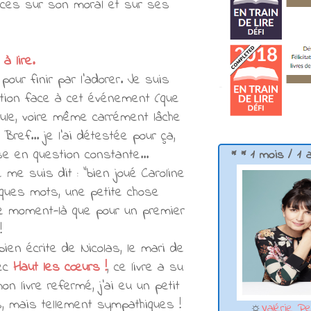
nces sur son moral et sur ses
à lire.
pour finir par l'adorer. Je suis
ction face à cet événement (que
cule, voire même carrément lâche
ref... je l'ai détestée pour ça,
se en question constante...
* * 1 mois / 1 
e me suis dit : "bien joué Caroline
ques mots, une petite chose
 ce moment-là que pour un premier
!
ien écrite de Nicolas, le mari de
vec
Haut les cœurs !
, ce livre a su
n livre refermé, j'ai eu un petit
s, mais tellement sympathiques !
☼
Valérie Pe