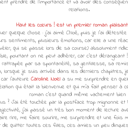
ent prendre de l'importance et va avoir des conséque
relations.
Haut les cœurs ! est un premier roman plaisant 
er quelque chose : j'ai aimé Chloé, puis je l'ai détestée 
rs sentiments, plusieurs émotions, car elle a une réa
véler, qui se passe lors de sa course) absolument ridi
e, pourtant on ne peut adhérer, car c'est dérangeant ! B
 rattrapée par sa spontanéité, sa gentillesse, sa remi
in, lorsque je suis arrivée dans les derniers chapitres, j
, car l'auteure
Caroline Noel
a su me surprendre en quel
élation qui était la bienvenue et qui m'a fait penser à
roman c'est quand même vachement bien 
us ? J'ai été touchée par la postface trop mignonne et b
objectivité, j'ai passé un très bon moment de lecture a
ire rire, me faire sourire, me surprendre et une fois mo
de quitter toutes ces filles, ces amies un peu dingue