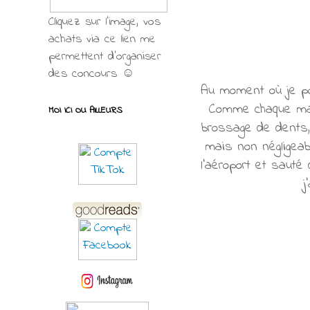
Cliquez sur l'image, vos
achats via ce lien me
permettent d’organiser
des concours ☺
Au moment où je pou
Comme chaque matin
MOI ICI OU AILLEURS
brossage de dents, 
mais non négligeable
l'aéroport et sauté
j