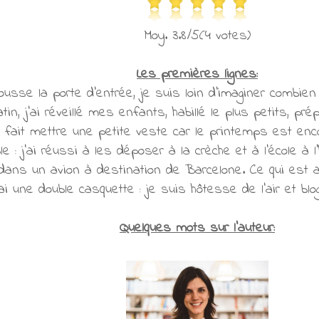
Moy. 3.8/5(4 votes)
Les premières lignes:
sse la porte d'entrée, je suis loin d'imaginer combien
, j'ai réveillé mes enfants, habillé le plus petits, prépa
fait mettre une petite veste car le printemps est encore
 : j'ai réussi à les déposer à la crèche et à l'école à l'
 dans un avion à destination de Barcelone. Ce qui est a
'ai une double casquette : je suis hôtesse de l'air et bl
Quelques mots sur l'auteur: