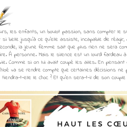
rs, les enfants, un boulot passion, sans compter le s
t si belle jusqu'à ce qu'elle assiste, incapable de réagi
econde, la jeune femme sait que plus rien ne sera comm
ire. À personne. Mais le silence est un lourd fardeau 
vie. Comme si on lui avait coupé les ailes. En pensan
 Chloé va se rendre compte que certaines décisions ne 
é tiendra-t-elle le choc ? Et qu'en sera-t-il de son couple 