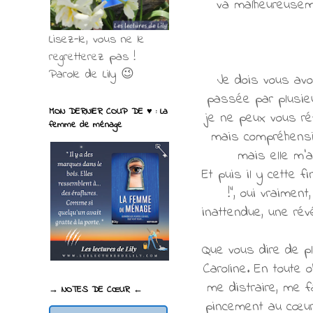
va malheureusem
Lisez-le, vous ne le
regretterez pas !
Parole de Lily 😉
Je dois vous avou
passée par plusieu
MON DERNIER COUP DE ♥ : La
je ne peux vous ré
femme de ménage
mais compréhensibl
mais elle m'a
Et puis il y cette f
!", oui vraiment
inattendue, une rév
Que vous dire de pl
Caroline. En toute 
me distraire, me fa
→ NOTES DE CŒUR ←
pincement au cœur 