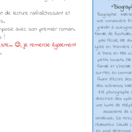
Biograph
*
t de lecture rafraîchissant et
Biographie : Valéri
s.
une romancière fra
grandit à Gueugno
 s'impose avec son premier roman.
famille de footballe
s !
pas l'école, elle 
este... 😉, je remercie également
lycée en Première e
.
à Paris en 1986 où
petits boulots. El
famille et s'installe
sur-Mer, en Normand
Avant d’écrire de
des scénarios, Valé
été photographe d
directrice des opé
une boite de téléph
assistante de d
vendeuse. Sa renco
réalisateur Claude L
en 2006 détermine 