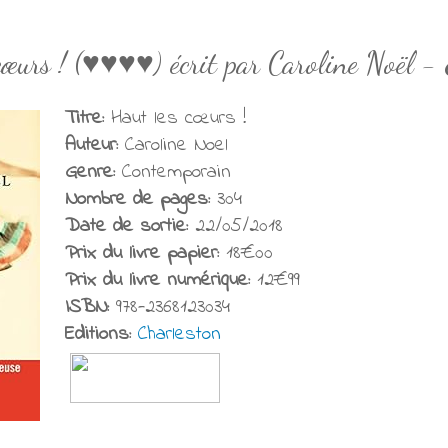
cœurs ! (♥♥♥♥) écrit par Caroline Noël -
Titre:
Haut les cœurs !
Auteur:
Caroline Noel
Genre:
Contemporain
Nombre de pages:
304
Date de sortie:
22/05/2018
Prix du livre papier:
18€00
Prix du livre numérique:
12€99
ISBN:
978-2368123034
Editions:
Charleston