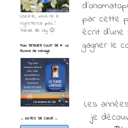
d’onomatopé
par cette p
Lisez-le, vous ne le
regretterez pas !
écrit d’une
Parole de Lily 😉
gagner le c
MON DERNIER COUP DE ♥ : La
femme de ménage
Les années
je décou
→ NOTES DE CŒUR ←