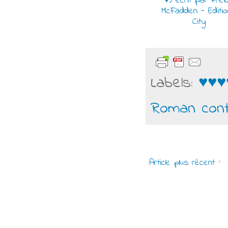
♥) écrit par Frei
McFadden - Editi
City
Labels:
♥♥♥
Roman con
Article plus récent