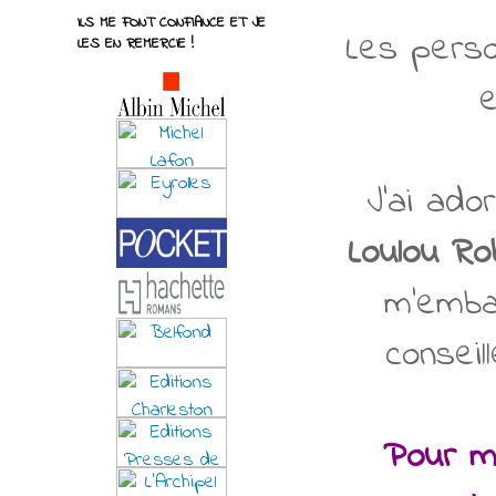
ILS ME FONT CONFIANCE ET JE
Les perso
LES EN REMERCIE !
e
J'ai ado
Loulou Ro
m'emba
conseil
Pour mo