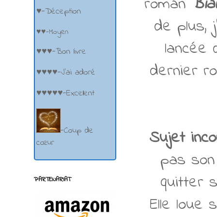
roman
Bia
♥-Déception
de plus, 
♥♥-Moyen
lancée 
♥♥♥-Bon livre
dernier ro
♥♥♥♥-J'ai adoré
♥♥♥♥♥-Excellent
-Coup de
Sujet inc
cœur
pas son 
quitter 
PARTENARIAT
Elle loue 