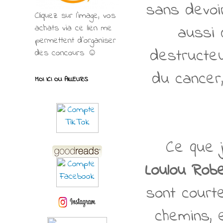
sans devoi
Cliquez sur l'image, vos
aussi 
achats via ce lien me
permettent d’organiser
destructeur
des concours ☺
du cancer,
MOI ICI OU AILLEURS
Ce que j
Loulou Robe
sont court
chemins, e