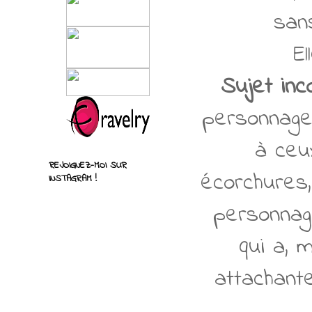
sans
E
Sujet in
personnages
à ce
REJOIGNEZ-MOI SUR
écorchures
INSTAGRAM !
personnage
qui a, 
attachant