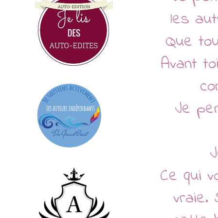
les aut
Que tou
Avant to
co
Je pen
J
Ce qui v
vraie.