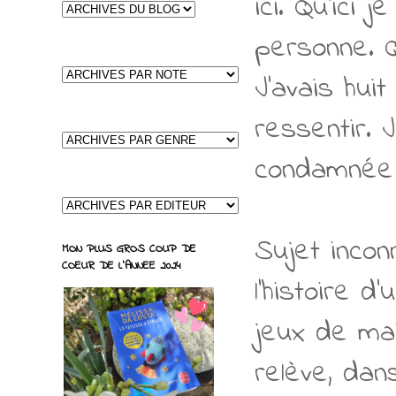
ici. Qu’ici 
personne. Qu
J’avais huit
ressentir. J
condamnée à
Sujet incon
MON PLUS GROS COUP DE
COEUR DE L'ANNEE 2024
l’histoire 
jeux de mai
relève, da