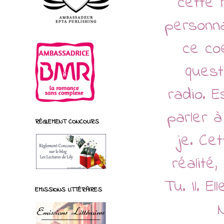
cette 
personn
ce coe
quest
radio. E
parler à
RÈGLEMENT CONCOURS
je. Cet
réalité,
Tu. Il. 
EMISSIONS LITTÉRAIRES