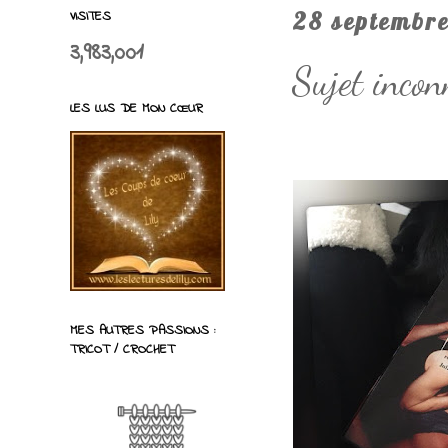
VISITES
28 septembr
3,983,001
Sujet inco
LES LUS DE MON CŒUR
MES AUTRES PASSIONS :
TRICOT / CROCHET