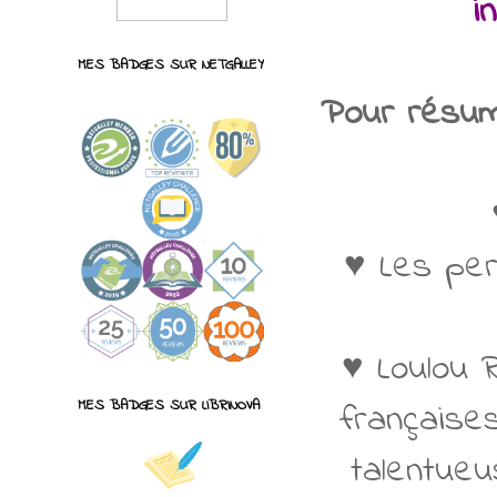
i
MES BADGES SUR NETGALLEY
Pour résume
♥
Les per
♥
Loulou 
française
MES BADGES SUR LIBRINOVA
talentueu