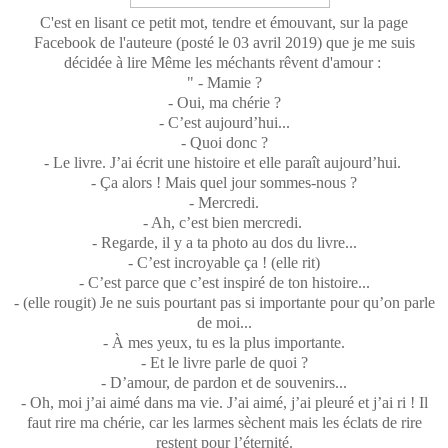
C'est en lisant ce petit mot, tendre et émouvant, sur la page
Facebook de l'auteure (posté le 03 avril 2019) que je me suis
décidée à lire Même les méchants rêvent d'amour :
" - Mamie ?
- Oui, ma chérie ?
- C’est aujourd’hui...
- Quoi donc ?
- Le livre. J’ai écrit une histoire et elle paraît aujourd’hui.
- Ça alors ! Mais quel jour sommes-nous ?
- Mercredi.
- Ah, c’est bien mercredi.
- Regarde, il y a ta photo au dos du livre...
- C’est incroyable ça ! (elle rit)
- C’est parce que c’est inspiré de ton histoire...
- (elle rougit) Je ne suis pourtant pas si importante pour qu’on parle
de moi...
- À mes yeux, tu es la plus importante.
- Et le livre parle de quoi ?
- D’amour, de pardon et de souvenirs...
- Oh, moi j’ai aimé dans ma vie. J’ai aimé, j’ai pleuré et j’ai ri ! Il
faut rire ma chérie, car les larmes sèchent mais les éclats de rire
restent pour l’éternité.