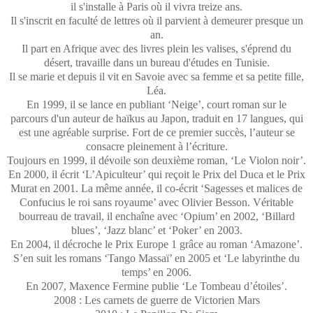
il s'installe à Paris où il vivra treize ans.
Il s'inscrit en faculté de lettres où il parvient à demeurer presque un
an.
Il part en Afrique avec des livres plein les valises, s'éprend du
désert, travaille dans un bureau d'études en Tunisie.
Il se marie et depuis il vit en Savoie avec sa femme et sa petite fille,
Léa.
En 1999, il se lance en publiant ‘Neige’, court roman sur le
parcours d'un auteur de haïkus au Japon, traduit en 17 langues, qui
est une agréable surprise. Fort de ce premier succès, l’auteur se
consacre pleinement à l’écriture.
Toujours en 1999, il dévoile son deuxième roman, ‘Le Violon noir’.
En 2000, il écrit ‘L’Apiculteur’ qui reçoit le Prix del Duca et le Prix
Murat en 2001. La même année, il co-écrit ‘Sagesses et malices de
Confucius le roi sans royaume’ avec Olivier Besson. Véritable
bourreau de travail, il enchaîne avec ‘Opium’ en 2002, ‘Billard
blues’, ‘Jazz blanc’ et ‘Poker’ en 2003.
En 2004, il décroche le Prix Europe 1 grâce au roman ‘Amazone’.
S’en suit les romans ‘Tango Massaï’ en 2005 et ‘Le labyrinthe du
temps’ en 2006.
En 2007, Maxence Fermine publie ‘Le Tombeau d’étoiles’.
2008 : Les carnets de guerre de Victorien Mars