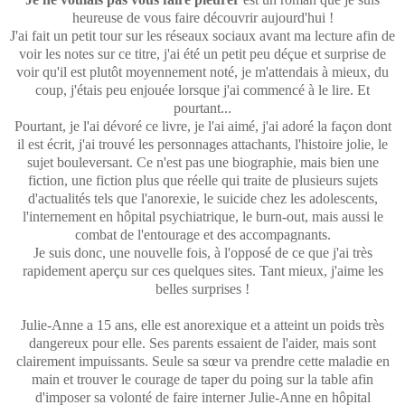
heureuse de vous faire découvrir aujourd'hui !
J'ai fait un petit tour sur les réseaux sociaux avant ma lecture afin de
voir les notes sur ce titre, j'ai été un petit peu déçue et surprise de
voir qu'il est plutôt moyennement noté, je m'attendais à mieux, du
coup, j'étais peu enjouée lorsque j'ai commencé à le lire. Et
pourtant...
Pourtant, je l'ai dévoré ce livre, je l'ai aimé, j'ai adoré la façon dont
il est écrit, j'ai trouvé les personnages attachants, l'histoire jolie, le
sujet bouleversant. Ce n'est pas une biographie, mais bien une
fiction, une fiction plus que réelle qui traite de plusieurs sujets
d'actualités tels que l'anorexie, le suicide chez les adolescents,
l'internement en hôpital psychiatrique, le burn-out, mais aussi le
combat de l'entourage et des accompagnants.
Je suis donc, une nouvelle fois, à l'opposé de ce que j'ai très
rapidement aperçu sur ces quelques sites. Tant mieux, j'aime les
belles surprises !
Julie-Anne a 15 ans, elle est anorexique et a atteint un poids très
dangereux pour elle. Ses parents essaient de l'aider, mais sont
clairement impuissants. Seule sa sœur va prendre cette maladie en
main et trouver le courage de taper du poing sur la table afin
d'imposer sa volonté de faire interner Julie-Anne en hôpital