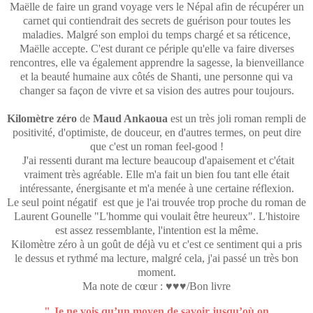
Maëlle de faire un grand voyage vers le Népal afin de récupérer un
carnet qui contiendrait des secrets de guérison pour toutes les
maladies. Malgré son emploi du temps chargé et sa réticence,
Maëlle accepte. C'est durant ce périple qu'elle va faire diverses
rencontres, elle va également apprendre la sagesse, la bienveillance
et la beauté humaine aux côtés de Shanti, une personne qui va
changer sa façon de vivre et sa vision des autres pour toujours.
Kilomètre zéro
de
Maud Ankaoua
est un très joli roman rempli de
positivité, d'optimiste, de douceur, en d'autres termes, on peut dire
que c'est un roman feel-good !
J'ai ressenti durant ma lecture beaucoup d'apaisement et c'était
vraiment très agréable. Elle m'a fait un bien fou tant elle était
intéressante, énergisante et m'a menée à une certaine réflexion.
Le seul point négatif est que je l'ai trouvée trop proche du roman de
Laurent Gounelle "L'homme qui voulait être heureux". L'histoire
est assez ressemblante, l'intention est la même.
Kilomètre zéro à un goût de déjà vu et c'est ce sentiment qui a pris
le dessus et rythmé ma lecture, malgré cela, j'ai passé un très bon
moment.
Ma note de cœur : ♥♥♥/Bon livre
" Je ne vois qu’un moyen de savoir jusqu’où on